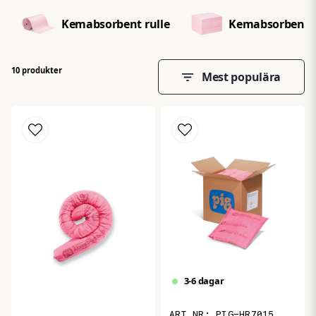
passar både mindre spill och större utsläpp. De är oumbärliga i
miljöer som laboratorier och industrier där kemikalier hanteras
Kemabsorbent rulle
Kemabsorbent 
dagligen.
Behöver du hjälp att välja rätt absorbenter? Vi finns här för att
guida dig till den bästa lösningen för din verksamhet. Kontakta
10 produkter
Mest populära
oss för personlig rådgivning och smidig beställning.
3-6 dagar
PIG-HR7015