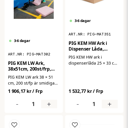
3-6 dagar
PIG-MAT351
3-6 dagar
PIG KEM HW Ark i
Dispenser Låda,
25x33cm, 100st/frp,
PIG-MAT302
PIG KEM HW ark i
Rosa
PIG KEM LW Ark,
dispenserlåda 25 × 33 cm,
38x51cm, 200st/frp,
100 st/fp är kraftfulla
Rosa
heavy-weight kemikalieark
PIG KEM LW ark 38 × 51
i smidig
cm, 200 st/fp är smidiga
dispenserförpackning som
och högabsorberande
1 906,17 kr
/ Frp
1 532,77 kr
/ Frp
snabbt absorberar syror,
kemikalieark i lightweight-
baser och aggressiva
utförande som snabbt
-
+
-
+
vätskor – även i höga
suger upp syror, baser och
koncentrationer. Perfekta
andra farliga vätskor –
för snabb åtkomst, säker
även i höga
hantering och effektiv
koncentrationer. Perfekta