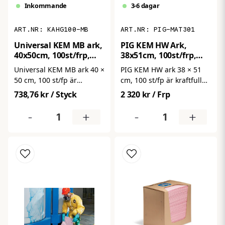
Inkommande
3-6 dagar
KAHG100-MB
PIG-MAT301
Universal KEM MB ark,
PIG KEM HW Ark,
40x50cm, 100st/frp,
38x51cm, 100st/frp,
HW, Gul
Rosa
Universal KEM MB ark 40 ×
PIG KEM HW ark 38 × 51
50 cm, 100 st/fp är
cm, 100 st/fp är kraftfulla
högabsorberande
heavy-weight kemikalieark
738,76 kr
/ Styck
2 320 kr
/ Frp
kemikalieark som snabbt
som snabbt absorberar
suger upp både
syror, baser och andra
-
+
-
+
aggressiva och vanliga
aggressiva vätskor – även i
vätskor – från syror och
höga koncentrationer.
baser till olja och
Perfekta för krävande spill
lösningsmedel. Perfekta
där säkerhet, kapacitet
för snabb spillhantering
och snabb respons är
på arbetsytor, med
avgörande.
perforering för smidig och
ekonomisk användning.