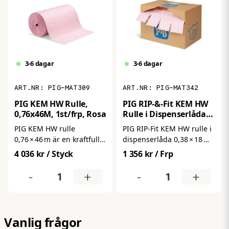
för daglig spillhantering
perforering för enkel och
på arbetsytor och i
ekonomisk användning.
produktion.
3-6 dagar
3-6 dagar
PIG-MAT309
PIG-MAT342
PIG KEM HW Rulle,
PIG RIP-&-Fit KEM HW
0,76x46M, 1st/frp, Rosa
Rulle i Dispenserlåda,
0,38x18M, 1st/frp, Rosa
PIG KEM HW rulle
PIG RIP‑Fit KEM HW rulle i
0,76 × 46 m är en kraftfull
dispenserlåda 0,38 × 18 m
heavy‑weight
är en kraftfull och
4 036 kr
/ Styck
1 356 kr
/ Frp
kemikalierulle som
lättanvänd kemikalierulle i
effektivt absorberar syror,
praktisk
-
+
-
+
baser och andra
dispenserförpackning som
aggressiva vätskor –
snabbt absorberar syror,
samtidigt som den tar
baser, lösningsmedel och
hand om olja, vatten och
andra aggressiva vätskor.
Vanlig frågor
lösningsmedel. Med lång
Perfekt för snabba