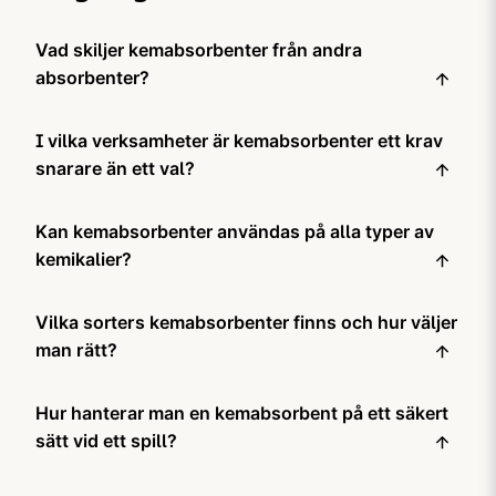
rulle och hög kapacitet är
saneringsinsatser och
den idealisk för större spill
säker spillkontroll i
Vad skiljer kemabsorbenter från andra
och krävande
laboratorium,
absorbenter?
saneringsuppgifter.
industrimiljö och
produktion.
Kemabsorbenter är tillverkade för att tåla
I vilka verksamheter är kemabsorbenter ett krav
aggressiva ämnen som starka syror, baser och
frätande kemikalier som skulle bryta ned eller
snarare än ett val?
reagera med ett vanligt absorberande material.
Laboratorier, kemisk industri, ytbehandling,
Kan kemabsorbenter användas på alla typer av
läkemedelstillverkning och verksamheter som
Universala
absorbenter klarar milda kemikalier men
hanterar batterisyra eller rengöringskemikalier är
kemikalier?
är inte lämpliga för farliga ämnen,
exempel där kemabsorbenter bör ingå i den
och
oljeabsorbenter
är enbart anpassade för
Nej, inte utan kontroll. Kemabsorbenter är generellt
obligatoriska spillberedskapen.
petroleum.
Vilka sorters kemabsorbenter finns och hur väljer
resistenta mot ett brett spektrum av kemikalier,
men det finns ämnen som vissa oxidationsmedel,
man rätt?
Enligt arbetsmiljölagen och förordningen om
flussyra eller extremt koncentrerade syror
,
där
egenkontroll ska verksamheter som hanterar farliga
Kemabsorbenter finns som ark, rullar, kuddar och
även kemabsorbenten kan ha begränsningar.
kemikalier ha adekvat beredskap för spill
.
D
et
Hur hanterar man en kemabsorbent på ett säkert
ormar. Ark och rullar passar för att täcka spill på
innebär i praktiken att rätt absorberande material
plan yta eller som underlag vid kemikaliehantering.
sätt vid ett spill?
Kontrollera alltid säkerhetsdatabladet för det
ska finnas tillgängligt och lättåtkomligt.
Kuddar används vid mer koncentrerade eller
aktuella ämnet och verifiera att absorbenten är
Använd alltid personlig skyddsutrustning
,
handskar,
djupare spill.
kompatibel innan den används. Vid tveksamhet,