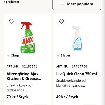
4 produkter
Mest populära
I lager
I lager
S2152976
17769750
Allrengöring Ajax
Liv Quick Clean 750 ml
Kitchen & Grease
Snabbverkande och
Spray 750ml
Effektiv köks‑ och
klar‑att‑använda
fettlösande
rengöringsspray för ytor
rengöringsspray som
som behöver snabb
79 kr
/ Styck
49 kr
/ Styck
snabbt tar bort fett, olja,
uppfräschning och
brända matrester och