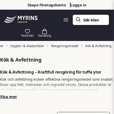
Skapa företagskonto
Logga in
ter
Hygien- & Städartiklar
Rengöringsmedel
Kök & Avfettning
Kök & Avfettning
Kök & Avfettning – Kraftfull rengöring för tuffa ytor
Kök och avfettning kräver effektiva rengöringsmedel som snabbt
löser upp fett, matrester och ingrodd smuts. Dessa produkter är
särskilt framtagna för att klara krävande miljöer som kök,
verkstäder och industriella ytor. Med rätt avfettning får du en ren,
Visa mer
hygienisk och fräsch yta – snabbt och enkelt.