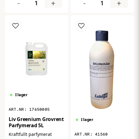
borttagning av fett,
-
+
-
+
ingrodd smuts från hårda
fingeravtryck och
ytor i köket. Enkel att
vardagligt smuts. Perfekt
använda – spraya, låt
för kontor, kök, toaletter
verka och torka av för ett
och allmänna ytor där du
skinande rent och fräscht
vill ha rent och fräscht på
resultat varje gång.
nolltid.
I lager
17650005
Liv Greenium Grovrent
I lager
Parfymerad 5L
Kraftfullt parfymerat
41560