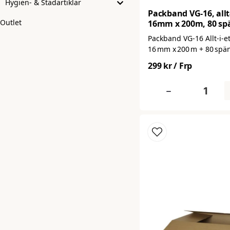
Hygien- & Städartiklar
Packband VG-16, allt-
Outlet
16mm x 200m, 80 s
Packband VG‑16 Allt‑i‑et
16 mm x 200 m + 80 spän
komplett bandningspake
299 kr
/ Frp
effektiv pall‑ och godsfi
Med ett starkt 16 mm b
-
(200 m) och 80 metalls
du allt du behöver för a
medeltunga till tunga la
paket och buntar – perf
lager, logistik, butik elle
distribution.