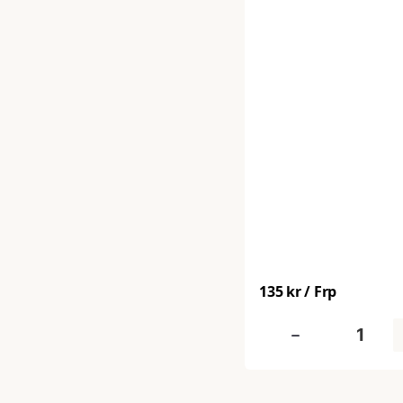
anpassade för pallhant
lager, transport och för
Dessa containrar ger et
och praktiskt emballage
och tunga produkter, s
som den slitstarka
wellkonstruktionen sky
godset mot stötar, smut
135 kr
/ Frp
-