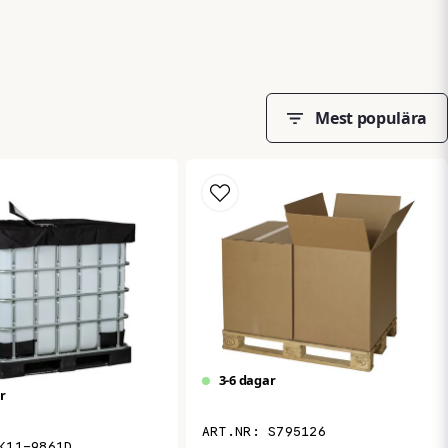
ärmningsbehov
Mest populära
3-6 dagar
r
S795126
K11-9861D