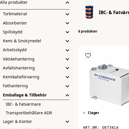
Alla produkter
effektiviteten.
IBC- & Fatvä
Torkmaterial
Upptäck vårt sortiment av IBC-behållare värmare eller fat
Absorbenter
Spillskydd
6 produkter
Kemi & Smörjmedel
Arbetsskydd
Vätskehantering
Avfallshantering
Kemikalieförvaring
Fathantering
Emballage & Tillbehör
IBC- & Fatvärmare
Transportbehållare ADR
I lager
Lager & Kontor
S873416