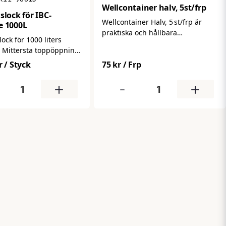
Wellcontainer halv, 5st/frp
slock för IBC-
Wellcontainer Halv, 5 st/frp är
e 1000L
praktiska och hållbara
lock för 1000 liters
halvcontainrar i dubbelwellpapp
. Mittersta toppöppning
– perfekt för lager, logistik och
r
/ Styck
75 kr
/ Frp
förpackningsarbete där du
behöver smart emballage för viss
+
-
+
del av pallgodset. Med stark
konstruktion och bra skydd
hanterar dessa containrar gods
säkert vid lagring, transport eller
orderplock.