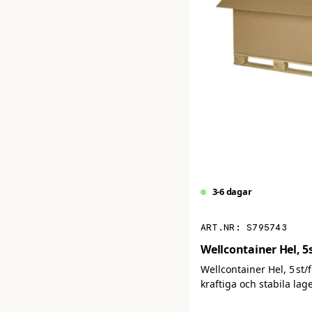
3-6 dagar
S795743
Wellcontainer Hel, 5
Wellcontainer Hel, 5 st/f
kraftiga och stabila lage
dubbelwellpapp som är