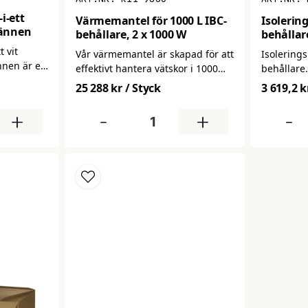
i-ett
Värmemantel för 1000 L IBC-
Isolering
pännen
behållare, 2 x 1000 W
behållar
t vit
Vår värmemantel är skapad för att
Isolerings
nen är ett
effektivt hantera vätskor i 1000
behållare
t för
liters IBC-behållare, oavsett om
med flik.
25 288 kr
/ Styck
3 619,2 k
xering.
det är vatten, olja, diesel, sirap,
rett band
fett eller andra industriella
+
-
+
-
pännen får
vätskor. Den löser problemet med
tt säkra
trögflytande vätskor vid låga
ster,
temperaturer och minskar
ekt för
därmed restprodukter, som
r
annars kan leda till onödiga
kostnader.