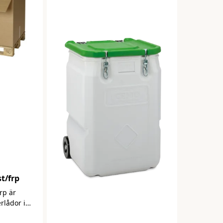
st/frp
rp är
rlådor i
 perfekt