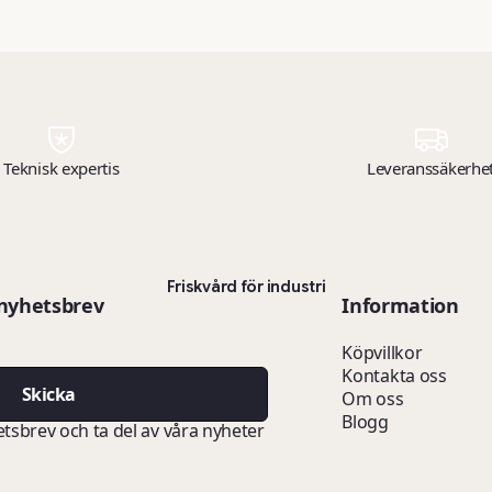
och sjö. Grå behållare med grönt,
lufttätt lock med PU-tätning och
metalllåsning. Upp till 8 lådor kan
staplas i två lager på en europall.
Formpressade skåror i
behållarväggen möjliggör
tömning med truck med
Teknisk expertis
Leveranssäkerhe
roterande gafflar. Volym: 250 liter.
SKU: 11459.
Friskvård för industri
 nyhetsbrev
Information
Köpvillkor
Kontakta oss
Skicka
Om oss
Blogg
etsbrev och ta del av våra nyheter