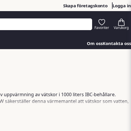
Skapa företagskonto
Logga in
Om oss
Kontakta oss
v uppvärmning av vätskor i 1000 liters IBC-behållare.
 W säkerställer denna värmemantel att vätskor som vatten,
 till ett kostnadseffektivt val för företag som hanterar
, som ytterligare minskar värmeförluster och ökar