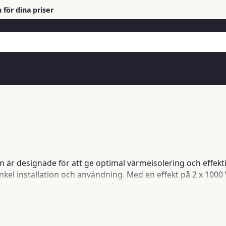
 för dina priser
m är designade för att ge optimal värmeisolering och effekti
kel installation och användning. Med en effekt på 2 x 1000
ehåller rätt temperatur, även vid låga utomhustemperaturer.
r till att minska energiåtgång och driftstopp, vilket gör dem
ing erbjuder vi även isolationslock för 1000 liters behållare