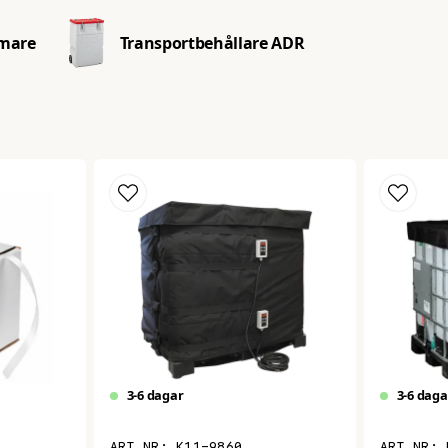
rmare
Transportbehållare ADR
värmare och investera i den bästa lösningen för dina uppv
3-6 dagar
3-6 daga
K11-9860