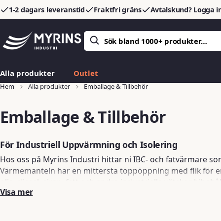
1-2 dagars leveranstid
Fraktfri gräns
Avtalskund? Logga in
Alla produkter
Outlet
Hem
Alla produkter
Emballage & Tillbehör
Emballage & Tillbehör
För Industriell Uppvärmning och Isolering
Hos oss på Myrins Industri hittar ni IBC- och fatvärmare so
Värmemanteln har en mittersta toppöppning med flik för en
olja, diesel, sirap, fett och andra industriella vätskor bib
Visa mer
Perfekt för industriell användning, våra värmemantlar hjälpe
stora volymer vätskor i kalla förhållanden. För extra isoler