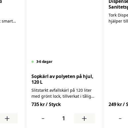
i
Dispense
Sanitets
Tork Disp
t smart
hjälper ti
hygiensta
et –
toalettut
l
erbjuda en
tad, lager
till sanit
. Det
avfallsha
r plats för
bidrar till
3-6 dagar
enkelt att
besöksupp
ma i
den skapa
lket ger en
välorganis
Sopkärl av polyeten på hjul,
mer
120 L
Slitstarkt avfallskärl på 120 liter
med grönt lock, tillverkat i tålig
HDPE-plast. Klarar kyla, värme,
735 kr
/ Styck
249 kr
/ 
kemikalier och UV-strålning och
passar perfekt för både
+
-
+
-
källsortering och allmänt avfall i
industri, fastighet och verkstad.