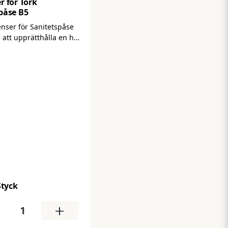
r för Tork
påse B5
enser för Sanitetspåse
ll att upprätthålla en hög
ndard i
rymmen genom att
kel och diskret tillgång
etspåsar för hygienisk
ntering. Dispensern
 en bättre
levelse samtidigt som
r en ren och
erad miljö.
Styck
+