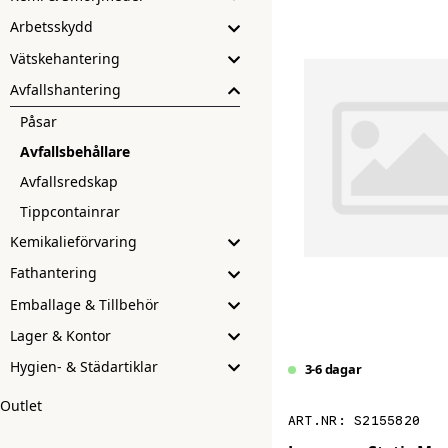
Arbetsskydd
Vätskehantering
Avfallshantering
Påsar
Avfallsbehållare
Avfallsredskap
Tippcontainrar
Kemikalieförvaring
Fathantering
Emballage & Tillbehör
Lager & Kontor
Hygien- & Städartiklar
3-6 dagar
Outlet
S2155820