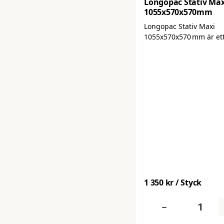
Longopac Stativ Max
1055x570x570mm
Longopac Stativ Maxi
1055x570x570 mm är et
och effektivt stativ för
Longopac‑avfallssystem
perfekt för professionel
avfallshantering i verks
eller annan verksamhet
rymliga Maxi‑stativet ge
långsäckar och gör det 
byta påse utan att kom
kontakt med avfallet, vi
renare, snabbare och 
hygienisk arbetsmiljö.
1 350 kr
/ Styck
-