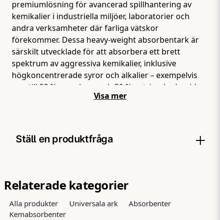
premiumlösning för avancerad spillhantering av
kemikalier i industriella miljöer, laboratorier och
andra verksamheter där farliga vätskor
förekommer. Dessa heavy-weight absorbentark är
särskilt utvecklade för att absorbera ett brett
spektrum av aggressiva kemikalier, inklusive
högkoncentrerade syror och alkalier – exempelvis
upp till 98 % svavelsyra och 30 % natriumhydroxid.
Visa mer
Den robusta konstruktionen i 100 % polypropen ger
en slitstark produkt som inte går sönder, fransar sig
eller reagerar farligt vid kontakt med frätande
ämnen. Samtidigt säkerställer den avancerade
Ställ en produktfråga
fiberstrukturen en snabb uppsugning och effektiv
spridning av vätskan i materialet, vilket ger
snabbare och mer kontrollerad sanering. Med
question
Fråga oss något om denna produkten...
måtten 38 × 51 cm och 100 ark per förpackning får
Relaterade kategorier
du en flexibel lösning för både mindre spill och
Alla produkter
Universala ark
Absorbenter
större saneringsinsatser. Den höga
Kemabsorbenter
absorptionskapaciteten – upp till cirka 83,6 liter per