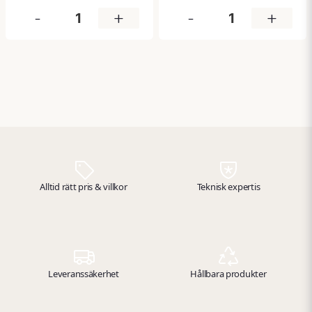
vikten i kombination med
brandsläckningsutrustning.
-
+
-
+
robust konstruktion ger bra
Den dubbelsidiga designen
ergonomi och smidig
gör att skylten syns från
hantering, samtidigt som
flera håll, vilket underlättar
det passar de flesta
snabb lokalisering i
moppar och städredskap.
nödsituationer. Tillverkad i
slitstarkt material och
uppfyller gällande
standarder för
säkerhetsskyltning.
Alltid rätt pris & villkor
Teknisk expertis
Leveranssäkerhet
Hållbara produkter