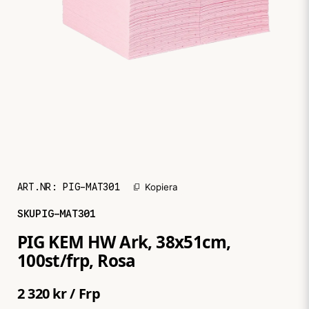
ART.NR:
PIG-MAT301
Kopiera
SKU
PIG-MAT301
PIG KEM HW Ark, 38x51cm,
100st/frp, Rosa
2 320 kr
/ Frp