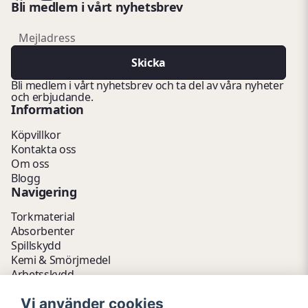
Bli medlem i vårt nyhetsbrev
email
Mejladress
Skicka
Bli medlem i vårt nyhetsbrev och ta del av våra nyheter
och erbjudande.
Information
Köpvillkor
Kontakta oss
Om oss
Blogg
Navigering
Torkmaterial
Absorbenter
Spillskydd
Kemi & Smörjmedel
Arbetsskydd
Vätskehantering
Vi använder cookies
Avfallshantering