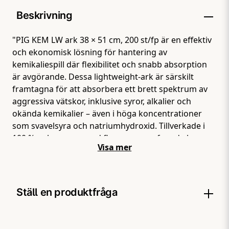
Beskrivning
"PIG KEM LW ark 38 × 51 cm, 200 st/fp är en effektiv
och ekonomisk lösning för hantering av
kemikaliespill där flexibilitet och snabb absorption
är avgörande. Dessa lightweight-ark är särskilt
framtagna för att absorbera ett brett spektrum av
aggressiva vätskor, inklusive syror, alkalier och
okända kemikalier – även i höga koncentrationer
som svavelsyra och natriumhydroxid. Tillverkade i
100 % polypropen med flera sammanfogade lager
Visa mer
erbjuder arken både slitstyrka och snabb
vätskespridning, vilket gör att spill tas upp effektivt
utan att lämna rester. Den avancerade
fiberstrukturen och ytmönstret säkerställer snabb
Ställ en produktfråga
uppsugning och jämn fördelning av vätskan, vilket
ger en mer kontrollerad och säker sanering. Med
måtten 38 × 51 cm och hela 200 ark per förpackning
question
Fråga oss något om denna produkten...