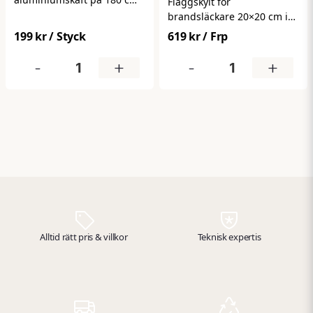
Flaggskylt för
– perfekt för professionell
brandsläckare 20×20 cm i
städning och daglig
aluminium ger tydlig och
199 kr
/ Styck
619 kr
/ Frp
användning. Det låga
effektiv märkning av
vikten i kombination med
brandsläckningsutrustning.
-
+
-
+
robust konstruktion ger bra
Den dubbelsidiga designen
ergonomi och smidig
gör att skylten syns från
hantering, samtidigt som
flera håll, vilket underlättar
det passar de flesta
snabb lokalisering i
moppar och städredskap.
nödsituationer. Tillverkad i
slitstarkt material och
uppfyller gällande
standarder för
säkerhetsskyltning.
Alltid rätt pris & villkor
Teknisk expertis