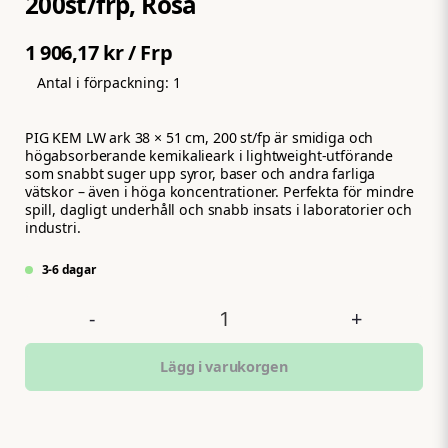
200st/frp, Rosa
1 906,17 kr
/ Frp
Antal i förpackning:
1
PIG KEM LW ark 38 × 51 cm, 200 st/fp är smidiga och
högabsorberande kemikalieark i lightweight-utförande
som snabbt suger upp syror, baser och andra farliga
vätskor – även i höga koncentrationer. Perfekta för mindre
spill, dagligt underhåll och snabb insats i laboratorier och
industri.
3-6 dagar
-
+
Lägg i varukorgen