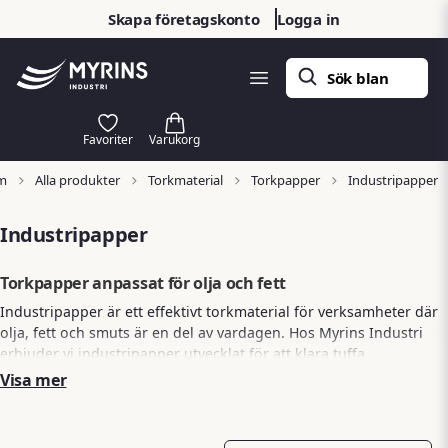
Skapa företagskonto
Logga in
m
Alla produkter
Torkmaterial
Torkpapper
Industripapper
Industripapper
Torkpapper anpassat för olja och fett
Industripapper är ett effektivt torkmaterial för verksamheter där
olja, fett och smuts är en del av vardagen. Hos Myrins Industri
erbjuder vi industripapper utvecklat för att klara tuffa
arbetsmiljöer, där hög uppsugningsförmåga och slitstyrka
Visa mer
är viktigt. Det gör industripapper till ett självklart val i
verkstäder och industrier för att nämna några få.
Pappret är konstruerat för att snabbt absorbera oljebaserade