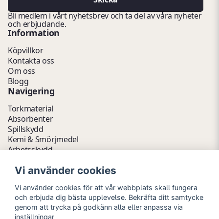
Bli medlem i vårt nyhetsbrev och ta del av våra nyheter
och erbjudande.
Information
Köpvillkor
Kontakta oss
Om oss
Blogg
Navigering
Torkmaterial
Absorbenter
Spillskydd
Kemi & Smörjmedel
Arbetsskydd
Vätskehantering
Vi använder cookies
Avfallshantering
Kemikalieförvaring
Vi använder cookies för att vår webbplats skall fungera
Fathantering
och erbjuda dig bästa upplevelse. Bekräfta ditt samtycke
Emballage & Tillbehör
genom att trycka på godkänn alla eller anpassa via
Lager & Kontor
inställningar