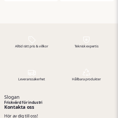
rengöring i krävande
hygienisk och kontrollerad
arbetsmiljöer. Med 4 lager
förbrukning och passar
och hela 1000 ark per rulle
toaletter med hög
kombinerar det hög styrka
användning. Levereras i
med mycket god
förpackning med 6 rullar.
absorptionsförmåga.
Perfekt för verkstäder,
produktion, lager och
andra miljöer där spill,
Alltid rätt pris & villkor
Teknisk expertis
vätskor och smuts snabbt
behöver tas om hand.
Leveranssäkerhet
Hållbara produkter
Slogan
Friskvård för industri
Kontakta oss
Hör av dig till oss!