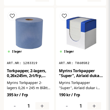
extra lång rulle. Det
Rullsystemet ger
lämpar sig för avtorkning
hygienisk ark-för-ark-
av ytor, händer och
matning och kontrollerad
verktyg i miljöer där
förbrukning. Varje rulle
hygien och renlighet är
innehåller 150 meter
viktigt. Med hela 1000
papper och levereras i
meter per rulle får du ett
förpackning med 6 rullar.
effektivt torkpapper som
räcker länge och passar
perfekt för restauranger,
I lager
I lager
verkstäder, toaletter och
andra arbetsplatser med
hög förbrukning.
1283319
T068582
Torkpapper, 2-lagers,
Myrins Torkpapper
0,26x245m, 2rl/frp,
"Super", Airlaid dukar
Blått
i dipenserbox,
Myrins Torkpapper 2-
Myrins Torkpapper
100st/frp
lagers 0,26 × 245 m Blått
"Super", Airlaid dukar i
är ett slitstarkt och
dispenserbox,
395 kr
/ Frp
190 kr
/ Frp
absorberande
100 st/förpackning är ett
industritorkpapper på
högpresterande och
-
+
-
+
rulle, perfekt för effektiv
mycket absorberande