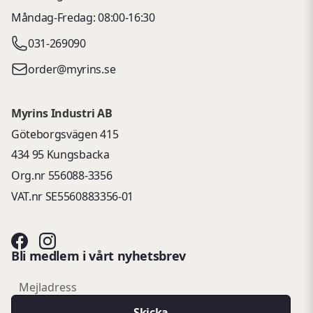
Måndag-Fredag: 08:00-16:30
031-269090
order@myrins.se
Myrins Industri AB
Göteborgsvägen 415
434 95 Kungsbacka
Org.nr 556088-3356
VAT.nr SE5560883356-01
Bli medlem i vårt nyhetsbrev
email
Mejladress
Skicka