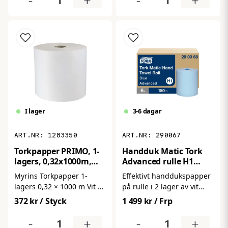
-
+
-
+
avtorkningsarbeten i
rulle. Det passar utmärkt
verkstad, industri och
för avtorkning av händer,
livsmedelsmiljö. Den
verktyg och arbetsytor i
präglade ytan ger extra
miljöer med hög
absorberingsförmåga och
förbrukning. Den
styrka – rullen håller
generösa rullängden gör
formen även vid kontakt
att pappret räcker länge
med olja, fett och fukt.
och ger en smidig lösning
Bredd 38 cm, längd 190
för verkstäder, industri,
m. 2 rullar per
lager och andra
I lager
3-6 dagar
förpackning.
arbetsplatser där snabb
rengöring behövs.
1283350
290067
Torkpapper PRIMO, 1-
Handduk Matic Tork
lagers, 0,32x1000m,
Advanced rulle H1
1rl/frp, Vitt
6st/kt
Myrins Torkpapper 1-
Effektivt handdukspapper
lagers 0,32 × 1000 m Vit är
på rulle i 2 lager av vit
ett praktiskt och
cellulosa för
372 kr
/ Styck
1 499 kr
/ Frp
ekonomiskt
dispensersystem för
industritorkpapper på
rullhanddukar (H1).
-
+
-
+