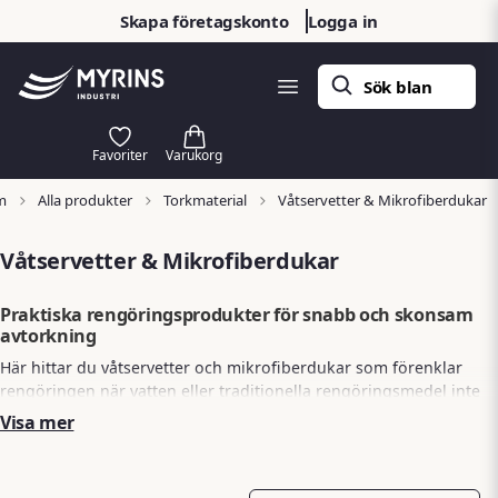
Skapa företagskonto
Logga in
m
Alla produkter
Torkmaterial
Våtservetter & Mikrofiberdukar
Våtservetter & Mikrofiberdukar
Praktiska rengöringsprodukter för snabb och skonsam
avtorkning
Här hittar du våtservetter och mikrofiberdukar som förenklar
rengöringen när vatten eller traditionella rengöringsmedel inte
finns tillgängliga. Produkterna är särskilt användbara i fält,
Visa mer
fordon, och verkstäder där snabb, hygienisk och flexibel
rengöring krävs.