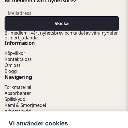
Bli medlem i vårt nyhetsbrev
email
Mejladress
Skicka
Bli medlem i vårt nyhetsbrev och ta del av våra nyheter
och erbjudande.
Information
Köpvillkor
Kontakta oss
Om oss
Blogg
Navigering
Torkmaterial
Absorbenter
Spillskydd
Kemi & Smörjmedel
Arbetsskydd
Vätskehantering
Vi använder cookies
Avfallshantering