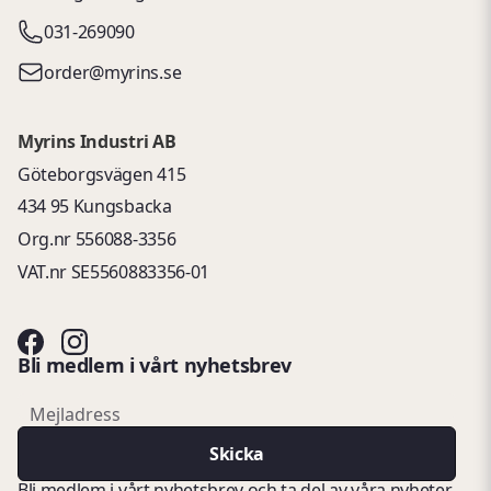
031-269090
order@myrins.se
Myrins Industri AB
Göteborgsvägen 415
434 95 Kungsbacka
Org.nr 556088-3356
VAT.nr SE5560883356-01
Bli medlem i vårt nyhetsbrev
email
Mejladress
Skicka
Bli medlem i vårt nyhetsbrev och ta del av våra nyheter