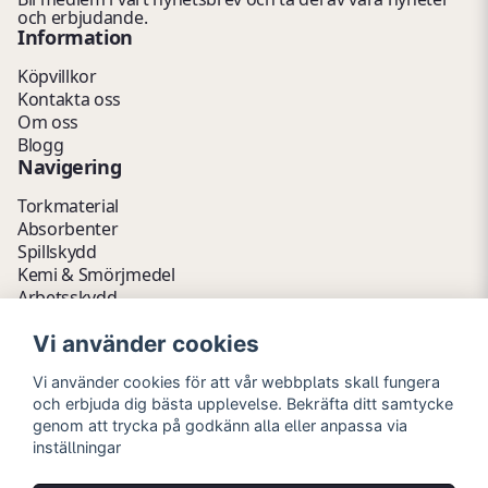
och erbjudande.
Information
Köpvillkor
Kontakta oss
Om oss
Blogg
Navigering
Torkmaterial
Absorbenter
Spillskydd
Kemi & Smörjmedel
Arbetsskydd
Vätskehantering
Vi använder cookies
Avfallshantering
Kemikalieförvaring
Vi använder cookies för att vår webbplats skall fungera
Fathantering
och erbjuda dig bästa upplevelse. Bekräfta ditt samtycke
Emballage & Tillbehör
genom att trycka på godkänn alla eller anpassa via
Lager & Kontor
inställningar
Hygien- & Städartiklar
Outlet