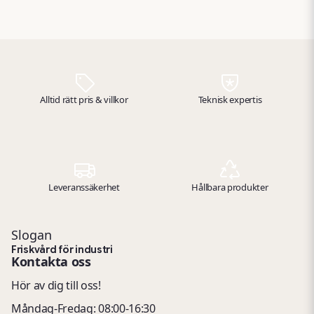
Perfekta för punktinsatser
Enkla att använda och byta ut
Hög absorptionskapacitet
Minskad miljöpåverkan
Ett självklart val för företag som vill arbeta mer strukturerat med
spillkontroll.
Alltid rätt pris & villkor
Teknisk expertis
Kontakta oss
gärna så berättar vi mer om fördelarna med
biobaserade absorbenter från Myrins Industri AB.
Leveranssäkerhet
Hållbara produkter
Slogan
Friskvård för industri
Kontakta oss
Hör av dig till oss!
Måndag-Fredag: 08:00-16:30