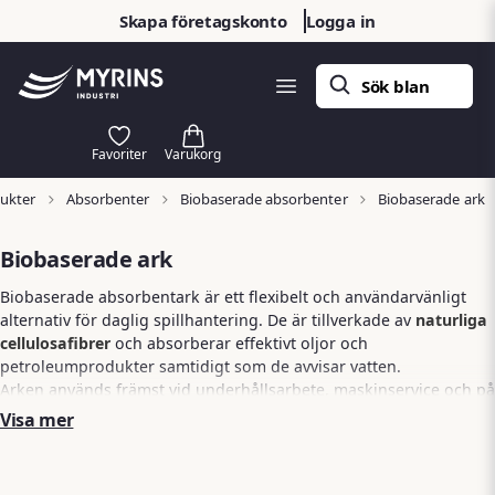
Skapa företagskonto
Logga in
dukter
Absorbenter
Biobaserade absorbenter
Biobaserade ark
Biobaserade ark
Biobaserade absorbentark är ett flexibelt och användarvänligt
alternativ för daglig spillhantering. De är tillverkade av
naturliga
cellulosafibrer
och absorberar effektivt oljor och
petroleumprodukter samtidigt som de avvisar vatten.
Arken används främst vid underhållsarbete, maskinservice och på
arbetsstationer där mindre spill uppstår. De fungerar utmärkt
Visa mer
tillsammans med
absorbentkuddar
och andra
biobaserade
absorbenter
.
Fördelar