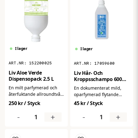
I lager
I lager
152200025
17059600
Liv Aloe Verde
Liv Hår- Och
Dispensopack 2.5 L
Kroppsschampo 600
ml
En milt parfymerad och
En dokumenterat mild,
återfuktande allroundtvål
oparfymerad flytande
med Aloe Vera, anpassad
cremetvål och schampo
250 kr
/ Styck
45 kr
/ Styck
för daglig rengöring av
med hudnära pH,
händer, kropp och hår.
utvecklad för skonsam
-
+
-
+
Tillverkad i Sverige. pH-
daglig rengöring av
värde: cirka 5,5.
händer, kropp och hår.
Passar alla hudtyper, även