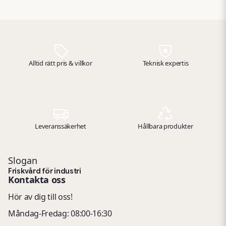
Svanenmärkt. Passar
Med konditionerande
normalt hår. Volym: 2,5 l.
egenskaper som lämnar
håret mjukt och smidigt.
Svanenmärkt och
allergicertifierad. Volym:
2,5 l.
Alltid rätt pris & villkor
Teknisk expertis
Leveranssäkerhet
Hållbara produkter
Slogan
Friskvård för industri
Kontakta oss
Hör av dig till oss!
Måndag-Fredag: 08:00-16:30