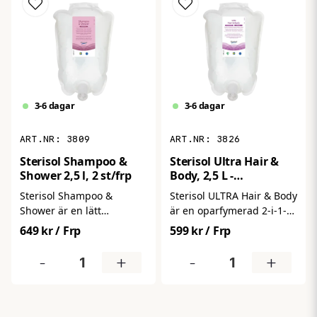
känslig hud.
3-6 dagar
3-6 dagar
3809
3826
Sterisol Shampoo &
Sterisol Ultra Hair &
Shower 2,5 l, 2 st/frp
Body, 2,5 L -
oparfymerad, 2 st/frp
Sterisol Shampoo &
Sterisol ULTRA Hair & Body
Shower är en lätt
är en oparfymerad 2-i-1-
parfymerad 2-i-1-produkt
duschprodukt för kropp
649 kr
/ Frp
599 kr
/ Frp
för kropp och hår,
och hår, framtagen för
framtagen för daglig
miljöer med frekvent
-
+
-
+
användning i
dusch.
professionella miljöer.
Konserveringsmedelsfri,
Konserveringsmedelsfri,
silikonfri och
silikonfri och
dermatologiskt testad.