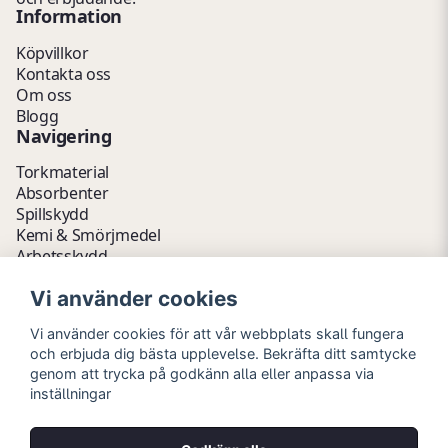
Information
Köpvillkor
Kontakta oss
Om oss
Blogg
Navigering
Torkmaterial
Absorbenter
Spillskydd
Kemi & Smörjmedel
Arbetsskydd
Vätskehantering
Vi använder cookies
Avfallshantering
Kemikalieförvaring
Vi använder cookies för att vår webbplats skall fungera
Fathantering
och erbjuda dig bästa upplevelse. Bekräfta ditt samtycke
Emballage & Tillbehör
genom att trycka på godkänn alla eller anpassa via
Lager & Kontor
inställningar
Hygien- & Städartiklar
Outlet