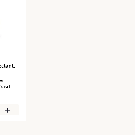
ectant,
en
fräsch
+