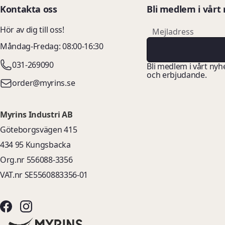
Kontakta oss
Bli medlem i vårt
email
Hör av dig till oss!
Mejladress
Måndag-Fredag: 08:00-16:30
031-269090
Bli medlem i vårt nyh
och erbjudande.
order@myrins.se
Myrins Industri AB
Göteborgsvägen 415
434 95 Kungsbacka
Org.nr 556088-3356
VAT.nr SE5560883356-01