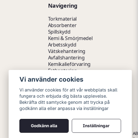
Navigering
Torkmaterial
Absorbenter
Spillskydd
Kemi & Smörjmedel
Arbetsskydd
Vätskehantering
Avfallshantering
Kemikalieförvaring
Fathantering
Emballage & Tillbehör
Vi använder cookies
Lager & Kontor
Hygien- & Städartiklar
Vi använder cookies för att vår webbplats skall
Outlet
fungera och erbjuda dig bästa upplevelse.
Bekräfta ditt samtycke genom att trycka på
godkänn alla eller anpassa via inställningar
Godkänn alla
Inställningar
Copyright © 2026 Myrins Industri AB