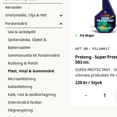
Aerosoler
Smörjmedel, Olja & Fett
Fordonsvård
Vax & lackskydd
3-6 dagar
Spolarvätska, Glykol &
Batterivatten
PSL60017
Sammansatta kit fordonsvård
Prolong - Super Prot
503 ml.
Rubbing & Polish
SUPER PROTECTANT - D
Plast, Vinyl & Gummivård
ultimata produkten för 
Microavfettning
interiör!
220 kr
/ Styck
Kallavfettning
-
Kalk, rost & oxidbortagning
Interiörvård fordon
Fälgrengöring