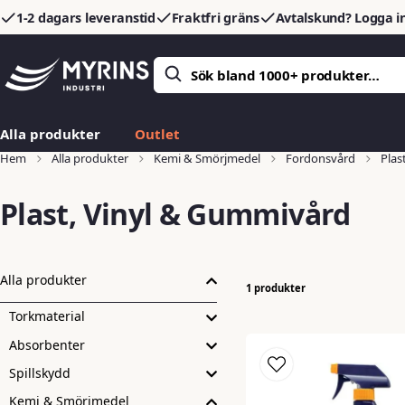
1-2 dagars leveranstid
Fraktfri gräns
Avtalskund? Logga in
Alla produkter
Outlet
Hem
Alla produkter
Kemi & Smörjmedel
Fordonsvård
Plas
Plast, Vinyl & Gummivård
Alla produkter
1 produkter
Torkmaterial
Absorbenter
Spillskydd
Kemi & Smörjmedel