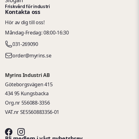
Slogan
Friskvård för industri
Kontakta oss
Hör av dig till oss!
Måndag-Fredag: 08:00-16:30
031-269090
order@myrins.se
Myrins Industri AB
Göteborgsvägen 415
434 95 Kungsbacka
Org.nr 556088-3356
VAT.nr SE5560883356-01
Bli medlem i vårt nyhetsbrev