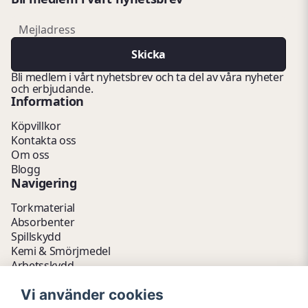
email
Mejladress
Skicka
Bli medlem i vårt nyhetsbrev och ta del av våra nyheter
och erbjudande.
Information
Köpvillkor
Kontakta oss
Om oss
Blogg
Navigering
Torkmaterial
Absorbenter
Spillskydd
Kemi & Smörjmedel
Arbetsskydd
Vätskehantering
Vi använder cookies
Avfallshantering