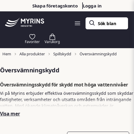
Skapa företagskonto
Logga in
Hem
Alla produkter
Spillskydd
Översvämningskydd
Översvämningskydd
Översvämningsskydd för skydd mot höga vattennivåer
Vi på Myrins erbjuder effektiva översvämningsskydd som skyddar
fastigheter, verksamheter och utsatta områden från inträngande
vatten. Med ökande klimatpåverkan och extremväder är
det kritiskt att ha rätt skydd på plats. Våra produkter är en viktig
Visa mer
del av ett heltäckande
spillskydd
och hjälper dig förebygga
skador på både egendom och miljö.