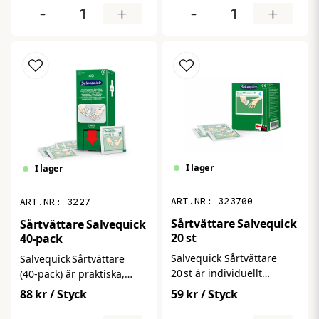
blödningar. Innehåller en
hantering av blödningar.
-
+
-
+
stor kompress och två
Innehåller en stor
elastiska bindor som
kompress och en elastisk
tillsammans hjälper dig
binda för att stabilisera
att stoppa blödning, göra
och stoppa blödning –
förband och stabilisera
perfekt för mindre skador,
skadan – perfekt för
fickan, första
arbetsplatser, fordon eller
hjälpen‑lådan i fordonet
hemmet.
eller väskan.
I lager
I lager
323700
3227
Sårtvättare Salvequick
Sårtvättare Salvequick
20 st
40-pack
Salvequick Sårtvättare
Salvequick Sårtvättare
20 st är individuellt
(40‑pack) är praktiska,
förpackade servetter med
individuellförpackade
88 kr
/ Styck
59 kr
/ Styck
mild rengöringslösning
servetter för snabb och
som snabbt och hygieniskt
effektiv rengöring av sår,