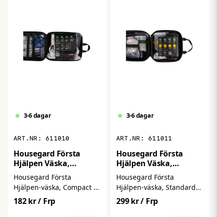
bilen eller arbetsplatsen
snabbt kunna hantera
där trygghet och
skador och olyckor i
beredskap är viktiga.
hemmet, på resan eller i
fritidssammanhang.
3-6 dagar
3-6 dagar
611010
611011
Housegard Första
Housegard Första
Hjälpen Väska,
Hjälpen Väska,
Compact
Standard
Housegard Första
Housegard Första
Hjälpen‑väska, Compact är
Hjälpen‑väska, Standard
en smart och lättförvarad
är ett välbalanserat och
182 kr
/ Frp
299 kr
/ Frp
första hjälpen‑väska med
lättanvänt första