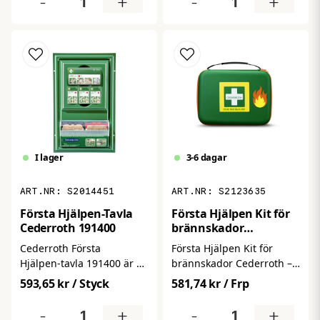
-
+
-
+
stänk i ögat. Den är klar
från ögonen eller huden
att använda direkt utan
vid olyckor. Den kan
fast installation och är
användas direkt utan
särskilt effektiv mot
installation och hjälper till
fluorvätesyra och dess
att begränsa skador vid
derivat.
kontakt med både syror
och baser – ett viktigt
tillskott i första
hjälpen‑utrustningen för
kemikalierisker.
3-6 dagar
I lager
S2123635
S2014451
Första Hjälpen Kit för
Första Hjälpen-Tavla
brännskador
Cederroth 191400
Cederroth
Första Hjälpen Kit för
Cederroth Första
brännskador Cederroth –
Hjälpen‑tavla 191400 är en
ett professionellt och
väggmonterad
593,65 kr
/ Styck
581,74 kr
/ Frp
portabelt första hjälpen-
översiktstavla som gör det
kit särskilt framtaget för
enkelt att hålla koll på din
-
+
-
+