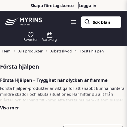
Skapa företagskonto
Logga in
Hem
Alla produkter
Arbetsskydd
Första hjälpen
Första hjälpen
Första Hjälpen – Trygghet när olyckan är framme
Första hjälpen-produkter är viktiga för att snabbt kunna hantera
mindre skador och akuta situationer. Här hittar du allt från
plåster och förband till kompletta första hjälpen-kit som hjälper
dig att agera direkt vid behov. Perfekt för arbetsplatser, fordon
Visa mer
och hem där säkerhet och beredskap alltid bör finnas nära till
hands.