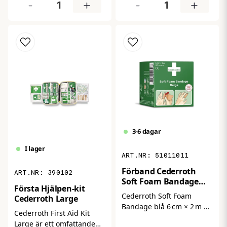
-
+
-
+
rengör sår, skrapsår eller
skrapsår eller skav. Perfekt
skav. Perfekt att ha i första
att ha i första
hjälpen‑lådan på jobbet, i
hjälpen‑lådan på jobbet, i
väskan eller hemma för
bilen eller hemma för att
effektiv sårrengöring inför
förbereda huden inför
förband.
förband och minska risken
för infektion.
3-6 dagar
I lager
51011011
Förband Cederroth
390102
Soft Foam Bandage
Första Hjälpen-kit
Blå 6 cm x 2 m
Cederroth Soft Foam
Cederroth Large
Bandage blå 6 cm × 2 m är
Cederroth First Aid Kit
ett mjukt och följsamt
Large är ett omfattande