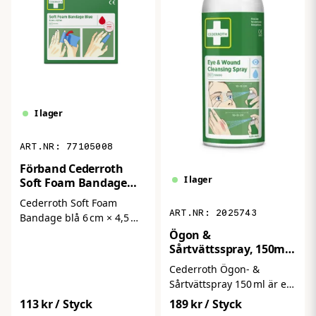
ett måste.
I lager
77105008
Förband Cederroth
I lager
Soft Foam Bandage
BLÅ 6 cm x 4,5 m
Cederroth Soft Foam
2025743
Bandage blå 6 cm × 4,5 m
är ett mjukt och följsamt
Ögon &
förband med skumkärna
Sårtvättsspray, 150ml
Cederroth
som ger skonsam
Cederroth Ögon‑ &
dämpning och komfort vid
Sårtvättspray 150 ml är en
mindre skador, skav,
skonsam och effektiv
189 kr
/ Styck
113 kr
/ Styck
blåmärken eller
spraylösning för snabb