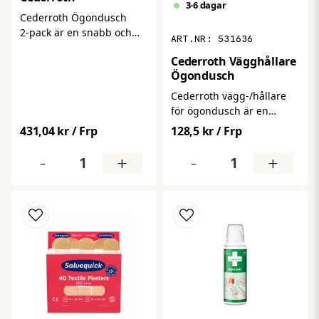
3-6 dagar
Cederroth Ögondusch
2‑pack är en snabb och
531636
effektiv lösning för att
Cederroth Vägghållare
skölja och rengöra ögonen
Ögondusch
vid kontakt med partiklar,
kemikalier eller
Cederroth vägg‑/hållare
irritationsämnen. Kommer
för ögondusch är en
i praktiska, enkla flaskor
praktisk och robust
431,04 kr
/ Frp
128,5 kr
/ Frp
som gör det lätt att agera
väggmonterad hållare
direkt vid behov – perfekt
som gör det enkelt att
-
+
-
+
för arbetsplatser, skolor
förvara din ögondusch på
och hemmet.
ett säkert och tydligt sätt.
Med snabb åtkomst vid
akuta situationer är den
ett viktigt tillskott till första
hjälpen‑utrustningen i
arbetsmiljöer där risk för
ögonexponering finns.