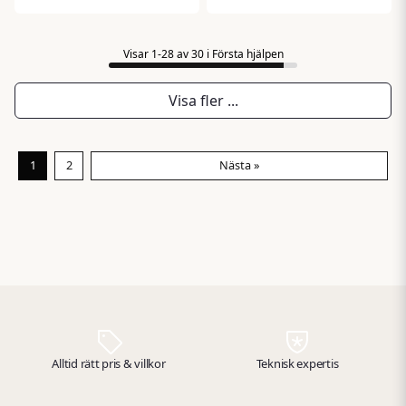
typer av små sår
höga krav på hjälpmedlen
oberoende av värme, kyla,
som finns till hands.
vått eller torrt och sitter
Sterisol Ögondusch är
Visar 1-28 av 30 i Första hjälpen
kvar även i vatten.
utvecklad just för detta:
att ge säker och effektiv
Visa fler ...
ögonspolning direkt vid
olyckstillfället.
1
2
Nästa »
Alltid rätt pris & villkor
Teknisk expertis