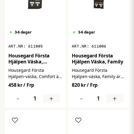
3-6 dagar
3-6 dagar
611005
611006
Housegard Första
Housegard Första
Hjälpen Väska,
Hjälpen Väska, Family
Comfort
Housegard Första
Housegard Första
Hjälpen‑väska, Comfort är
Hjälpen‑väska, Family är
en välutrustad första
en komplett och
458 kr
/ Frp
820 kr
/ Frp
hjälpen‑väska fylld med
lättöverskådlig första
noggrant utvalt
hjälpen‑väska anpassad
-
+
-
+
förbandsmaterial för att
för familjens behov. Den
snabbt kunna hantera allt
innehåller ett brett
från mindre skador till
sortiment av
större olycksfall. Den
förbandsmaterial och
rymliga väskan är perfekt
hjärt‑ och
för hemmet, verkstaden,
sårvårdsprodukter för att