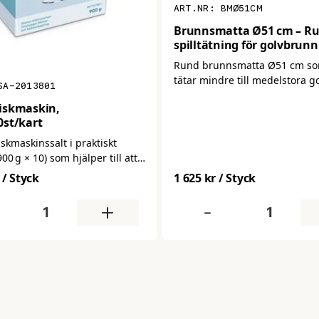
BMØ51CM
Brunnsmatta Ø51 cm – R
spilltätning för golvbrunn
(Orange)
Rund brunnsmatta Ø51 cm so
tätar mindre till medelstora 
SA-2013801
vid spill. Ger bättre täckning
 diskmaskin,
modeller utan att bli skrymm
st/kart
iskmaskinssalt i praktiskt
00 g × 10) som hjälper till att
kalkavlagringar, förbättra
/ Styck
1 625 kr
/ Styck
atet och förlänga maskinens
 Ett oumbärligt tillbehör för
+
-
abruk och professionell
k.