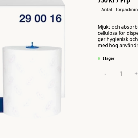
750 kr
/ Frp
Antal i förpackni
Mjukt och absorbe
cellulosa för dis
ger hygienisk och
med hög användnin
I lager
-
+