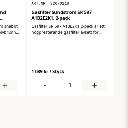
S2078218
und
Gasfilter Sundström SR 597
A1B2E2K1, 2-pack
m snabbt
Gasfilter SR 597 A1BE2K1 2‑pack är ett
golvbrunnar
högpresterande gasfilter avsett för
 än små
användning med Sundström fläktdrivna
ande.
andningsskydd (t.ex. SR 500/SR 500 EX).
Filtren är klassade A1B2E2K1 och ger ett
brett skydd mot organiska, oorganiska
och sura gaser samt ammoniak och
vissa aminer – idealiskt för kemiskt
1 089 kr
/ Styck
riskfyllda arbetsmiljöer. Filtren levereras
i paket om två, vilket gör det enkelt att
+
-
+
utrusta flera maskar eller ha reservfilter
redo.