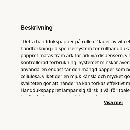
Beskrivning
"Detta handdukspapper på rulle i 2 lager av vit cel
handtorkning i dispensersystem för rullhanddukar
pappret matas fram ark för ark via dispensern, v
kontrollerad förbrukning. Systemet minskar även
användaren endast tar den mängd papper som behö
cellulosa, vilket ger en mjuk känsla och mycket
kvaliteten gör att händerna kan torkas effektiv
Handdukspappret lämpar sig särskilt väl för toale
besöksfrekvens, exempelvis inom kontor, restauran
Visa mer
offentliga miljöer där hygien och driftsäkerhet är
rullar, vilket gör produkten till ett praktiskt och 
verksamheter med kontinuerlig förbrukning av h