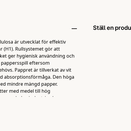
Ställ en prod
lulosa är utvecklat för effektiv
question
Fråga oss någo
 (H1). Rullsystemet gör att
ilket ger hygienisk användning och
 pappersspill eftersom
vs. Pappret är tillverkat av vit
 god absorptionsförmåga. Den höga
name
Namn
t med mindre mängd papper.
tter med medel till hög
ger, skolor, industri och
 viktigt. Förpackningen innehåller 6
Ja, ni får pu
ekonomiskt alternativ för
andtorkpapper."