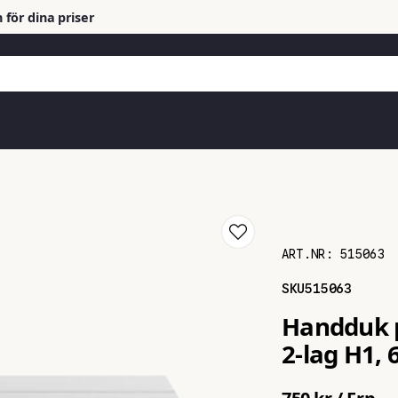
 för dina priser
ART.NR:
515063
SKU
515063
Handduk p
2-lag H1, 