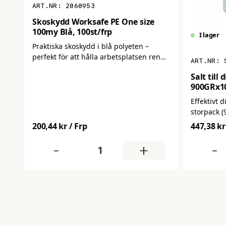
2060953
Skoskydd Worksafe PE One size
100my Blå, 100st/frp
I lager
Praktiska skoskydd i blå polyeten –
perfekt för att hålla arbetsplatsen ren
och hygienisk! Dessa skydd är präglade
Salt till
för bättre halksäkerhet, har extra kraftig
900GRx10
0,1 mm tjocklek och levereras i
förpackning om 100 st. Ett smart och
Effektivt d
kostnadseffektivt val för städning,
storpack (9
verkstad, lager eller alla miljöer där golv
förhindra 
200,44 kr
/ Frp
447,38 kr
ska skyddas från smuts, vätskor och
diskresult
kontaminering.
livslängd.
-
+
-
både hemm
maskindis