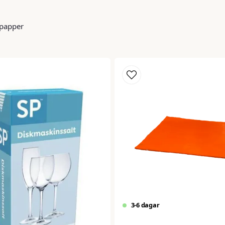
ipapper
3-6 dagar