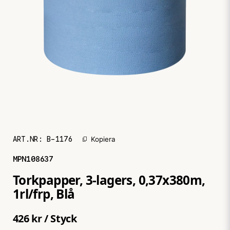
ART.NR:
B-1176
Kopiera
MPN
108637
Torkpapper, 3-lagers, 0,37x380m,
1rl/frp, Blå
426 kr
/ Styck