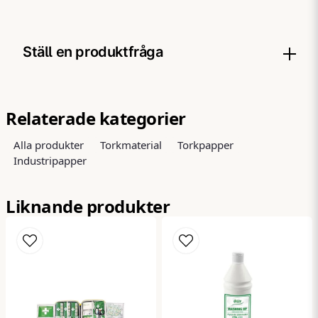
Ställ en produktfråga
question
Fråga oss något om denna produkten...
Relaterade kategorier
Alla produkter
Torkmaterial
Torkpapper
Industripapper
name
Namn
Liknande produkter
email
Mejladress
Ja, ni får publicera min fråga