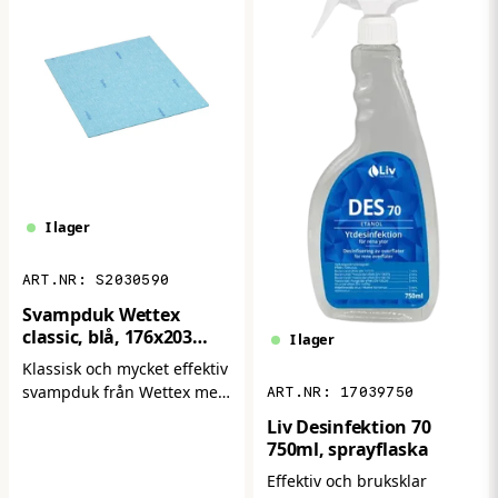
sortiment av förband,
kompresser och
rengöringsprodukter för
effektiv första hjälpen.
I lager
S2030590
Svampduk Wettex
classic, blå, 176x203
I lager
mm, 10st/frp
Klassisk och mycket effektiv
svampduk från Wettex med
17039750
överlägsen
Liv Desinfektion 70
uppsugningsförmåga.
750ml, sprayflaska
Perfekt för daglig
Effektiv och bruksklar
rengöring i kök, badrum