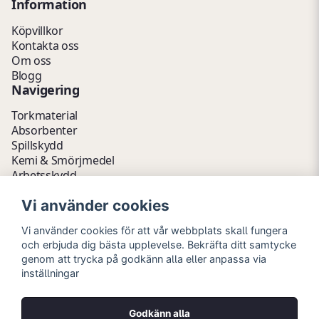
Information
Köpvillkor
Kontakta oss
Om oss
Blogg
Navigering
Torkmaterial
Absorbenter
Spillskydd
Kemi & Smörjmedel
Arbetsskydd
Vätskehantering
Vi använder cookies
Avfallshantering
Kemikalieförvaring
Vi använder cookies för att vår webbplats skall fungera
Fathantering
och erbjuda dig bästa upplevelse. Bekräfta ditt samtycke
Emballage & Tillbehör
genom att trycka på godkänn alla eller anpassa via
Lager & Kontor
inställningar
Hygien- & Städartiklar
Outlet
Godkänn alla