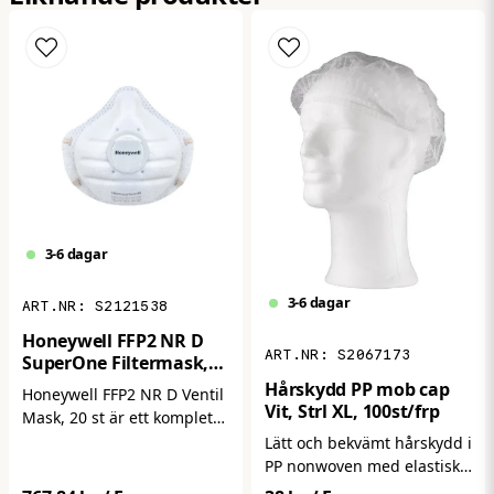
email
Mejladress
Ja, ni får publicera min fråga
3-6 dagar
3-6 dagar
S2121538
Honeywell FFP2 NR D
S2067173
SuperOne Filtermask,
Skicka fråga
20st/frp
Hårskydd PP mob cap
Honeywell FFP2 NR D Ventil
Vit, Strl XL, 100st/frp
Mask, 20 st är ett komplett
20‑pack med
Lätt och bekvämt hårskydd i
engångs‑filtermasker i
PP nonwoven med elastisk
FFP2‑klass som skyddar mot
passform. Säkerställer god