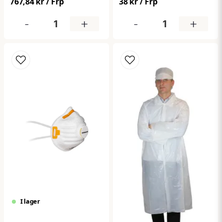
767,84 kr
/ Frp
38 kr
/ Frp
fina partiklar och aerosoler
hygien genom att hålla
i luften. Den integrerade
håret på plats i känsliga
-
+
-
+
utandningsventilen gör
miljöer. Perfekt för
maskerna bekvämare att
livsmedel, industri och
använda under längre
vård. Levereras i
arbetspass genom att
förpackning om 100 st.
minska värme och fukt i
masken. Maskerna är
CE‑godkända enligt
europeisk standard EN 149,
vilket ger tryggt
andningsskydd i
exempelvis bygg‑ och
verkstadsmiljöer.
I lager