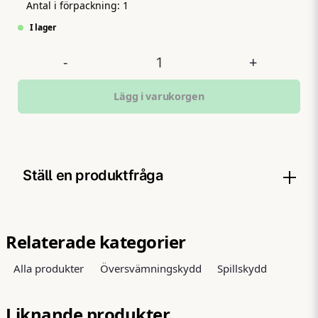
Antal i förpackning:
1
I lager
-
+
Lägg i varukorgen
Ställ en produktfråga
question
Fråga oss något om denna produkten...
Relaterade kategorier
Alla produkter
Översvämningskydd
Spillskydd
name
Namn
Liknande produkter