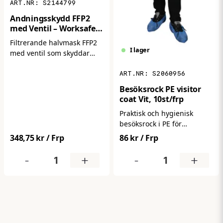
S2144799
Andningsskydd FFP2
med Ventil – Worksafe
W21V (15-pack)
Filtrerande halvmask FFP2
I lager
med ventil som skyddar
mot damm och partiklar.
S2060956
Ger hög filtreringsgrad och
bättre andningskomfort vid
Besöksrock PE visitor
längre användning.
coat Vit, 10st/frp
Levereras i 15-pack.
Praktisk och hygienisk
besöksrock i PE för
engångsbruk. Skyddar
348,75 kr
/ Frp
86 kr
/ Frp
effektivt kläder mot smuts,
vätska och partiklar i
-
+
-
+
känsliga miljöer. Lätt,
smidig och enkel att ta på –
perfekt för besökare inom
industri, livsmedel och
vård. Levereras i
förpackning om 10 st.