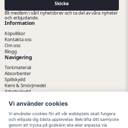
Skicka
Bli medlem i vårt nyhetsbrev och ta del av våra nyheter
och erbjudande.
Information
Köpvillkor
Kontakta oss
Om oss
Blogg
Navigering
Torkmaterial
Absorbenter
Spillskydd
Kemi & Smörjmedel
Arbetsskydd
Vätskehantering
Vi använder cookies
Avfallshantering
Kemikalieförvaring
Vi använder cookies för att vår webbplats skall fungera
Fathantering
och erbjuda dig bästa upplevelse. Bekräfta ditt samtycke
Emballage & Tillbehör
genom att trycka på godkänn alla eller anpassa via
Lager & Kontor