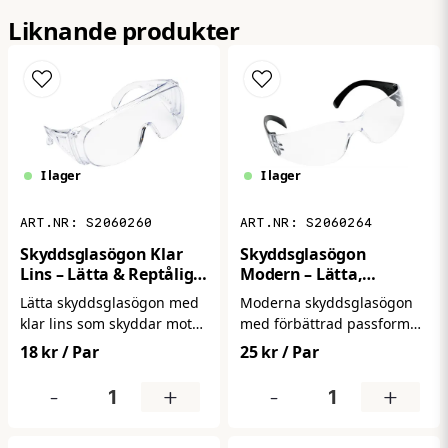
name
Namn
Liknande produkter
email
Mejladress
I lager
I lager
Ja, ni får publicera min fråga
S2060260
S2060264
Skyddsglasögon Klar
Skyddsglasögon
Lins – Lätta & Reptåliga
Modern – Lätta,
för Arbete
Bekväma & Reptåliga
Lätta skyddsglasögon med
Moderna skyddsglasögon
Arbetsglasögon
klar lins som skyddar mot
med förbättrad passform
damm och partiklar.
och komfort för daglig
18 kr
/ Par
25 kr
/ Par
Bekväma att bära och
användning. Ger tillförlitligt
Skicka fråga
lämpliga för daglig
skydd mot damm och
-
+
-
+
användning i industri,
partiklar samtidigt som de
verkstad och bygg.
sitter bekvämt hela