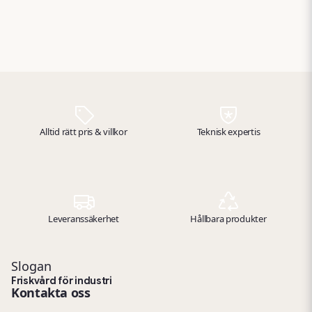
toaletter, kontor, entréer
toaletter, kontor och
eller fordon där luften
allmänna utrymmen där
behöver snabb förbättring.
luften behöver friskas upp
snabbt.
Alltid rätt pris & villkor
Teknisk expertis
Leveranssäkerhet
Hållbara produkter
Slogan
Friskvård för industri
Kontakta oss