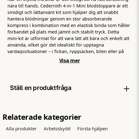
nära till hands. Cederroth 4‑in‑1 Mini blodstoppare är ett
smidigt och lättanvänt kit som hjälper dig att snabbt
hantera blödningar genom en stor absorberande
kompress i kombination med en elastisk binda som håller
förbandet på plats med jämnt och stabilt tryck. Detta
mini‑kit är utformat för att vara lätt att bära och enkelt att
använda, vilket gör det idealiskt för upptagna
vardagssituationer – i fickan, ryggsäcken, bilen eller på
arbetsplatsen där utrymmet är begränsat. Den
Visa mer
absorberande kompressen fångar effektivt upp blod,
medan den elastiska bindan ger stabilt tryck utan att
skava, vilket är avgörande vid akut första hjälpen.
Cederroth 4‑in‑1 Mini blodstoppare är ett praktiskt
Ställ en produktfråga
tillskott till din personliga första hjälpen‑utrustning, och
eftersom kitet är kompakt tar det minimalt med plats –
ändå ger det pålitligt skydd när det verkligen behövs. Ett
question
Fråga oss något om denna produkten...
perfekt val för dig som vill ha snabb hjälp, enkel hantering
Relaterade kategorier
och trygghet i vardagen.
Alla produkter
Arbetsskydd
Första hjälpen