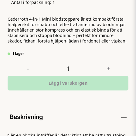
Antal i förpackning:
1
Cederroth 4‑in‑1 Mini blodstoppare är ett kompakt första
hjälpen‑kit för snabb och effektiv hantering av blödningar.
Innehåller en stor kompress och en elastisk binda för att
stabilisera och stoppa blödning – perfekt för mindre
skador, fickan, första hjälpen‑lådan i fordonet eller väskan.
I lager
-
+
Lägg i varukorgen
Beskrivning
När en olycka inträffar är det viktigt att ha rätt utrustning