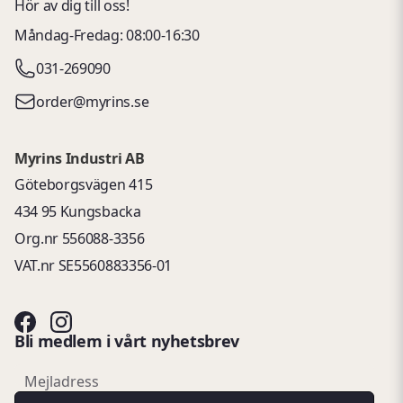
Hör av dig till oss!
Måndag-Fredag: 08:00-16:30
031-269090
order@myrins.se
Myrins Industri AB
Göteborgsvägen 415
434 95 Kungsbacka
Org.nr 556088-3356
VAT.nr SE5560883356-01
Bli medlem i vårt nyhetsbrev
email
Mejladress