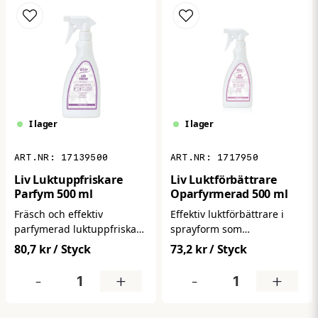
arbetsdagen.
I lager
I lager
17139500
1717950
Liv Luktuppfriskare
Liv Luktförbättrare
Parfym 500 ml
Oparfyrmerad 500 ml
Fräsch och effektiv
Effektiv luktförbättrare i
parfymerad luktuppfriskare
sprayform som
i sprayform som
neutraliserar och
80,7 kr
/ Styck
73,2 kr
/ Styck
neutraliserar obehaglig
eliminerar oönskade lukter
lukt och efterlämnar en
på ett enkelt sätt. Ger ett
-
+
-
+
långvarig, uppfriskande
renare, fräschare
doft. Perfekt för rum,
inomhusklimat – perfekt för