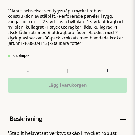
"Stabilt helsvetsat verktygsskåp i mycket robust
konstruktion av stålplåt. -Perforerade paneler i rygg,
väggar och dörr -2 styck fasta hyllplan -1 styck utdragbart
hyllplan, kullagrat -1 styck utdragbar låda, kullagrad -1
styck lådinsats med 6 utdragbara lådor -Backlist med 7
styck plastbackar -30-pack kroksats med blandade krokar.
(art.nr I-4038074113) -Ställbara fötter"
3-6 dagar
-
+
Lägg i varukorgen
Beskrivning
"Stabilt helsvetsat verktygsskåp i mycket robust