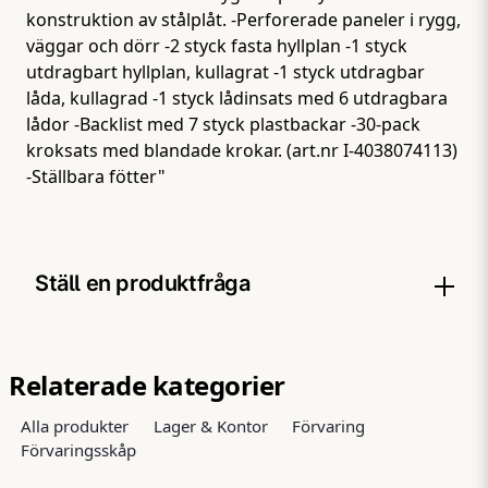
konstruktion av stålplåt. -Perforerade paneler i rygg,
väggar och dörr -2 styck fasta hyllplan -1 styck
utdragbart hyllplan, kullagrat -1 styck utdragbar
låda, kullagrad -1 styck lådinsats med 6 utdragbara
lådor -Backlist med 7 styck plastbackar -30-pack
kroksats med blandade krokar. (art.nr I-4038074113)
-Ställbara fötter"
Ställ en produktfråga
question
Fråga oss något om denna produkten...
Relaterade kategorier
Alla produkter
Lager & Kontor
Förvaring
Förvaringsskåp
name
Namn