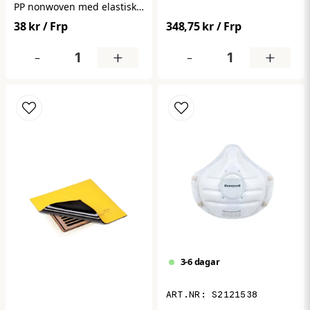
Ger hög filtreringsgrad och
PP nonwoven med elastisk
bättre andningskomfort vid
passform. Säkerställer god
38 kr
/ Frp
348,75 kr
/ Frp
längre användning.
hygien genom att hålla
Levereras i 15-pack.
håret på plats i känsliga
-
+
-
+
miljöer. Perfekt för
livsmedel, industri och
vård. Levereras i
förpackning om 100 st.
3-6 dagar
S2121538