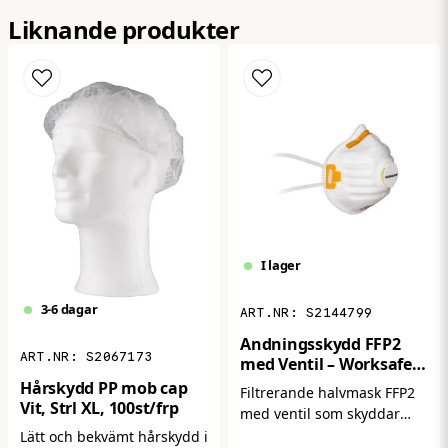
Liknande produkter
email
Mejladress
Ja, ni får publicera min fråga
I lager
3-6 dagar
S2144799
Andningsskydd FFP2
Skicka fråga
S2067173
med Ventil – Worksafe
W21V (15-pack)
Hårskydd PP mob cap
Filtrerande halvmask FFP2
Vit, Strl XL, 100st/frp
med ventil som skyddar
mot damm och partiklar.
Lätt och bekvämt hårskydd i