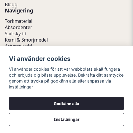
Blogg
Navigering
Torkmaterial
Absorbenter
Spillskydd
Kemi & Smörjmedel
Arbetsskydd
Vätskehantering
Vi använder cookies
Avfallshantering
Kemikalieförvaring
Vi använder cookies för att vår webbplats skall fungera
Fathantering
och erbjuda dig bästa upplevelse. Bekräfta ditt samtycke
Emballage & Tillbehör
genom att trycka på godkänn alla eller anpassa via
Lager & Kontor
inställningar
Hygien- & Städartiklar
Outlet
Godkänn alla
Copyright © 2026 Myrins Industri AB
Alla rättigheter reserverade.
Inställningar
Priser visas i svenska kronor (SEK) och är exklusive moms.
Powered by Nyehandel AB