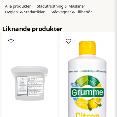
Alla produkter
Städutrustning & Maskiner
Hygien- & Städartiklar
Städvagnar & Tillbehör
name
Namn
Liknande produkter
email
Mejladress
Ja, ni får publicera min fråga
Skicka fråga