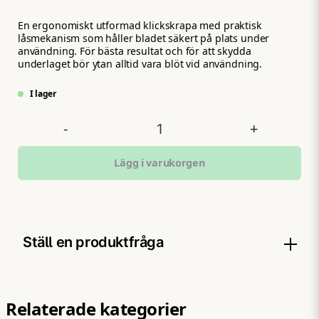
En ergonomiskt utformad klickskrapa med praktisk
låsmekanism som håller bladet säkert på plats under
användning. För bästa resultat och för att skydda
underlaget bör ytan alltid vara blöt vid användning.
I lager
-
+
Lägg i varukorgen
Ställ en produktfråga
question
Fråga oss något om denna produkten...
Relaterade kategorier