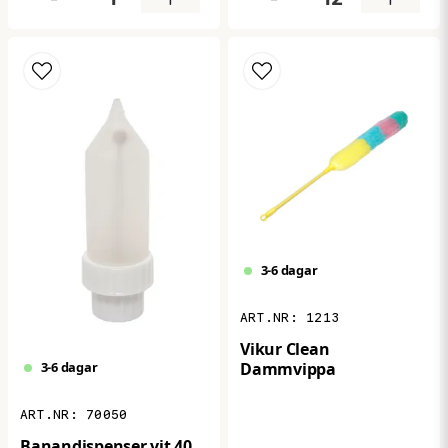
har återfettande
egenskaper tack vare
innehållet av tallolja. Passar
utmärkt för rengöring av
exempelvis kök, badrum,
golv och trätrall. Produkten
är biologiskt lätt
nedbrytbar och har ett pH-
värde på 9–11.
3-6 dagar
1213
Vikur Clean
Dammvippa
3-6 dagar
70050
Banandispenser vit 40