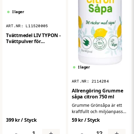
I lager
L11520005
Tvättmedel LIV TYPON -
Tvättpulver för
arbetskläder 5kg
I lager
2114284
Allrengöring Grumme
såpa citron 750 ml
Grumme Grönsåpa är ett
kraftfullt och miljöanpassat
allrengöringsmedel. Den är
399 kr
/ Styck
59 kr
/ Styck
särskilt effektiv mot fett och
smuts samtidigt som den
-
+
-
+