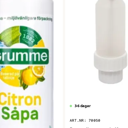
3-6 dagar
70050