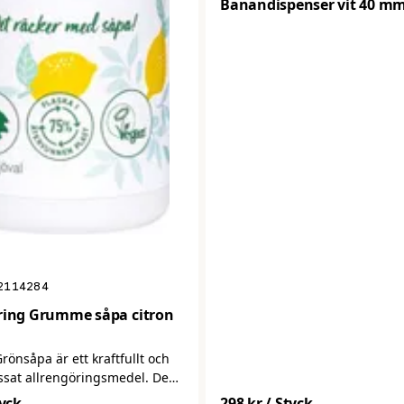
Banandispenser vit 40 m
2114284
ring Grumme såpa citron
nsåpa är ett kraftfullt och
ssat allrengöringsmedel. Den
t effektiv mot fett och smuts
tyck
298 kr
/ Styck