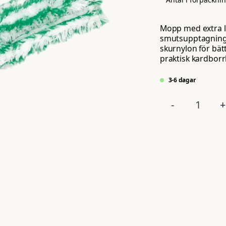
Mopp med extra lå
smutsupptagning 
skurnylon för bät
praktisk kardborr
3-6 dagar
-
+