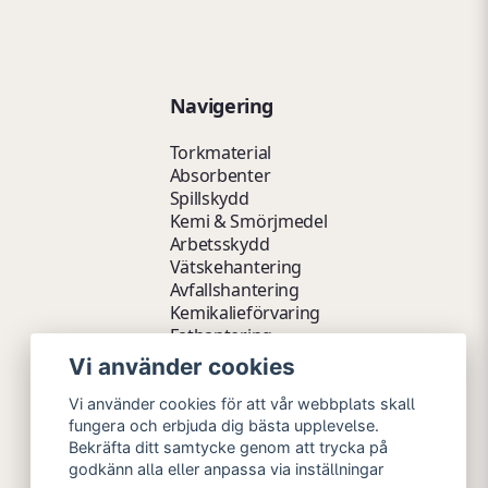
Navigering
Torkmaterial
Absorbenter
Spillskydd
Kemi & Smörjmedel
Arbetsskydd
Vätskehantering
Avfallshantering
Kemikalieförvaring
Fathantering
Emballage & Tillbehör
Vi använder cookies
Lager & Kontor
Hygien- & Städartiklar
Vi använder cookies för att vår webbplats skall
Outlet
fungera och erbjuda dig bästa upplevelse.
Bekräfta ditt samtycke genom att trycka på
godkänn alla eller anpassa via inställningar