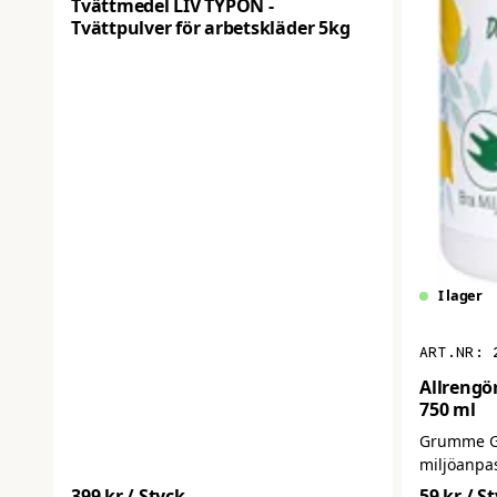
Tvättmedel LIV TYPON -
Tvättpulver för arbetskläder 5kg
I lager
Allrengö
750 ml
Grumme Grö
miljöanpa
är särskil
399 kr
/ Styck
59 kr
/ S