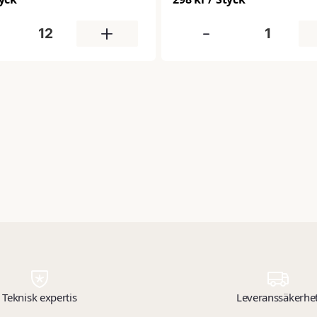
 som den har återfettande
 tack vare innehållet av
+
-
Passar utmärkt för rengöring av
s kök, badrum, golv och
rodukten är biologiskt lätt
 och har ett pH-värde på 9–
Teknisk expertis
Leveranssäkerhe