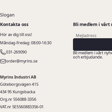
Slogan
Kontakta oss
Bli medlem i vårt
email
Hör av dig till oss!
Mejladress
Måndag-Fredag: 08:00-16:30
031-269090
Bli medlem i vårt nyh
och erbjudande.
order@myrins.se
Myrins Industri AB
Göteborgsvägen 415
434 95 Kungsbacka
Org.nr 556088-3356
VAT.nr SE5560883356-01