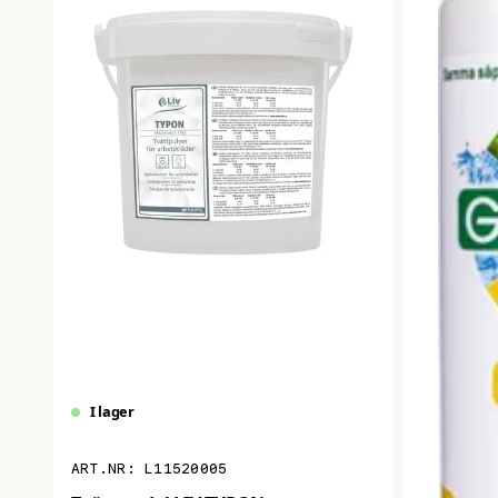
Skicka fråga
I lager
L11520005