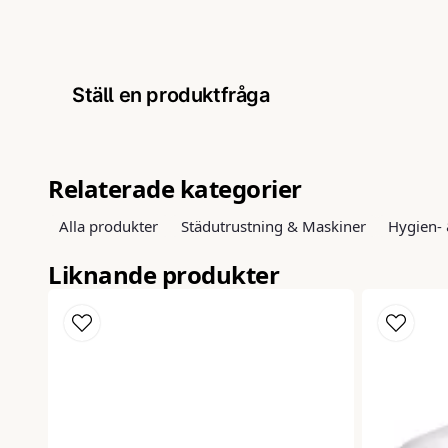
Ställ en produktfråga
question
Fråga oss något om denna produkten...
Relaterade kategorier
Alla produkter
Städutrustning & Maskiner
Hygien- 
name
email
Liknande produkter
Namn
Mejl
Ja, ni får publicera min fråga