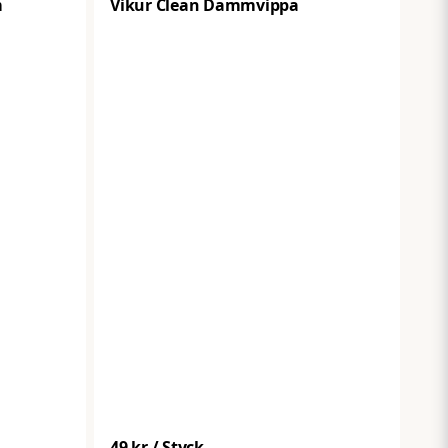
m
Vikur Clean Dammvippa
49 kr
/ Styck