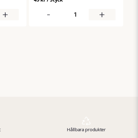
+
-
+
t
Hållbara produkter