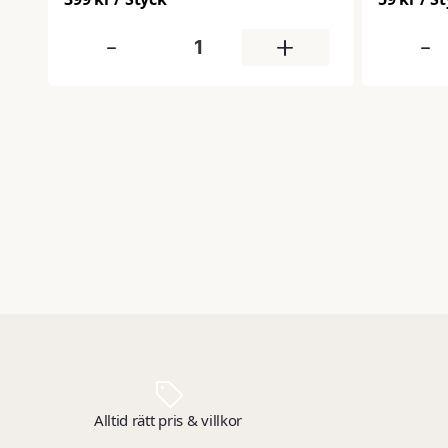
samtidigt
egenskaper
-
+
-
tallolja. 
exempelvi
trätrall. P
nedbrytbar
11.
Alltid rätt pris & villkor