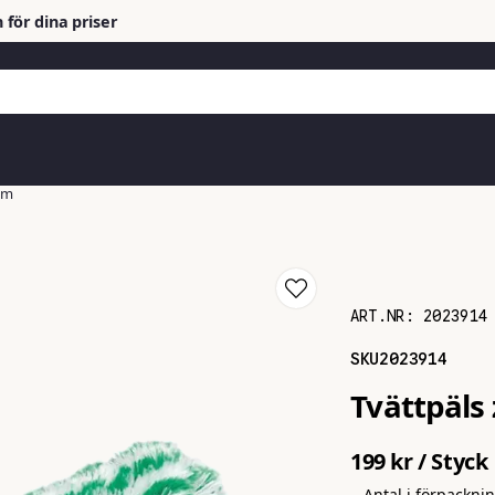
 för dina priser
cm
ART.NR:
2023914
SKU
2023914
Tvättpäls
199 kr
/ Styck
Antal i förpackni