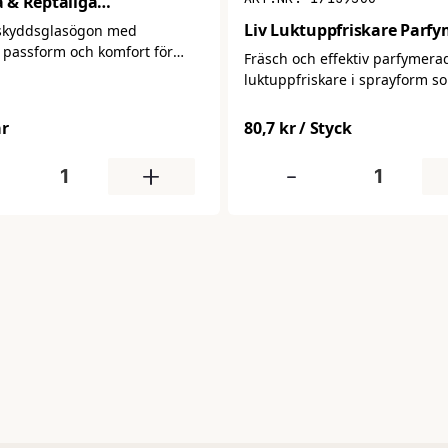
 & Reptåliga
lasögon
Liv Luktuppfriskare Parfy
skyddsglasögon med
 passform och komfort för
Fräsch och effektiv parfymera
ndning. Ger tillförlitligt
luktuppfriskare i sprayform s
 damm och partiklar samtidigt
neutraliserar obehaglig lukt o
ter bekvämt hela
efterlämnar en långvarig, upp
ar
80,7 kr
/ Styck
en.
doft. Perfekt för rum, toaletter,
entréer eller fordon där lufte
+
-
snabb förbättring.