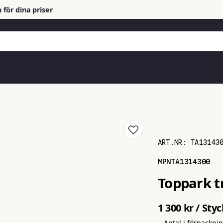
 för dina priser
ART.NR:
TA13143
MPN
TA1314300
Toppark t
1 300 kr
/ Styc
Antal i förpackni