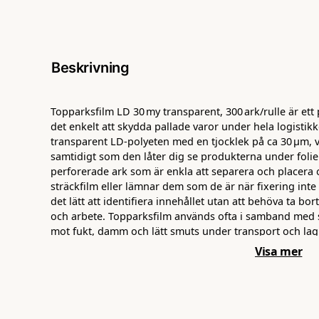
Beskrivning
Topparksfilm LD 30 my transparent, 300 ark/rulle är ett
det enkelt att skydda pallade varor under hela logistik
transparent LD‑polyeten med en tjocklek på ca 30 µm, v
samtidigt som den låter dig se produkterna under folien
perforerade ark som är enkla att separera och placera
sträckfilm eller lämnar dem som de är när fixering inte
det lätt att identifiera innehållet utan att behöva ta bor
och arbete. Topparksfilm används ofta i samband med s
mot fukt, damm och lätt smuts under transport och lag
kostnadseffektiv lösning för företag som vill säkerställa
Visa mer
skyddade genom hela processen – från lager till levera