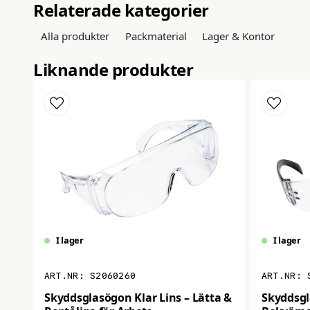
Relaterade kategorier
Alla produkter
Packmaterial
Lager & Kontor
Liknande produkter
I lager
I lager
S2060260
Skyddsglasögon Klar Lins – Lätta &
Skyddsgl