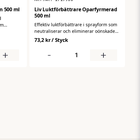
m 500 ml
Liv Luktförbättrare Oparfyrmerad
500 ml
d
Effektiv luktförbättrare i sprayform som
om
neutraliserar och eliminerar oönskade
ch
lukter på ett enkelt sätt. Ger ett renare,
friskande
73,2 kr
/ Styck
fräschare inomhusklimat – perfekt för
 kontor,
toaletter, kontor och allmänna
n behöver
+
-
+
utrymmen där luften behöver friskas
upp snabbt.