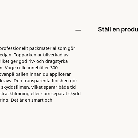
Ställ en prod
 professionellt packmaterial som gör
question
Fråga oss någo
kedjan. Topparken är tillverkad av
ilket ger god riv‑ och dragstyrka
. Varje rulle innehåller 300
 ovanpå pallen innan du applicerar
 krävs. Den transparenta finishen gör
name
Namn
t skyddsfilmen, vilket sparar både tid
träckfilmning eller som separat skydd
ring. Det är en smart och
 att varor hålls rena, torra och väl
Ja, ni får pu
ns.