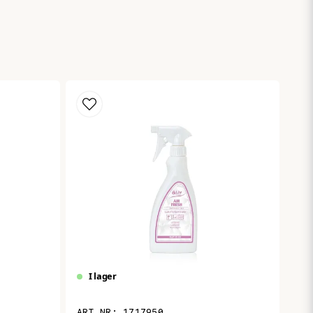
Skicka fråga
I lager
1717950