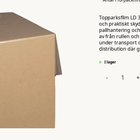
Topparksfilm LD 30
och praktiskt sky
pallhantering och
av från rullen oc
under transport oc
distribution där 
I lager
-
+