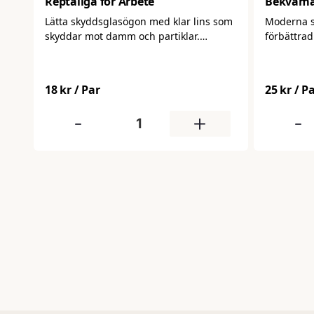
Reptåliga för Arbete
Bekväma
Arbetsg
Lätta skyddsglasögon med klar lins som
Moderna 
skyddar mot damm och partiklar.
förbättrad
Bekväma att bära och lämpliga för
daglig anvä
daglig användning i industri, verkstad
skydd mot
och bygg.
som de sit
18 kr
/ Par
25 kr
/ P
arbetsdag
-
+
-