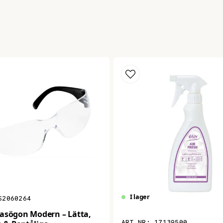
I lager
S2060264
asögon Modern – Lätta,
17139500