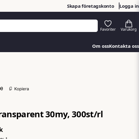
Skapa företagskonto
Logga in
Om oss
Kontakta oss
00
Kopiera
ransparent 30my, 300st/rl
k
ng:
1