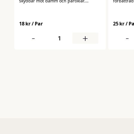
skyddar mot damm och partiklar.
förbättrad
Bekväma att bära och lämpliga för
daglig anvä
daglig användning i industri, verkstad
skydd mot
och bygg.
som de sit
18 kr
/ Par
25 kr
/ P
arbetsdag
-
+
-