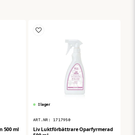
Skicka fråga
I lager
1717950
m 500 ml
Liv Luktförbättrare Oparfyrmerad