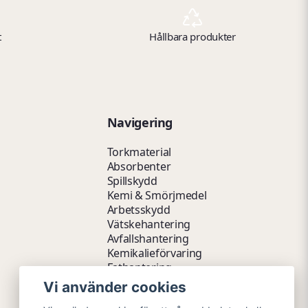
t
Hållbara produkter
Navigering
Torkmaterial
Absorbenter
Spillskydd
Kemi & Smörjmedel
Arbetsskydd
Vätskehantering
Avfallshantering
Kemikalieförvaring
Fathantering
Emballage & Tillbehör
Vi använder cookies
Lager & Kontor