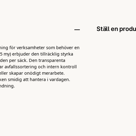
Ställ en prod
ösning för verksamheter som behöver en
question
Fråga oss någo
~25 my) erbjuder den tillräcklig styrka
aden per säck. Den transparenta
ar avfallssortering och intern kontroll
r eller skapar onödigt merarbete.
en smidig att hantera i vardagen.
name
Namn
ändning.
Ja, ni får pu