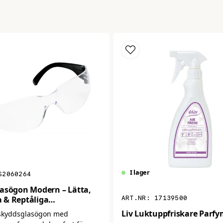
I lager
S2060264
asögon Modern – Lätta,
17139500
 & Reptåliga
lasögon
Liv Luktuppfriskare Parfy
skyddsglasögon med