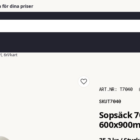
 för dina priser
, 6rl/kart
ART.NR:
T7040
SKU
T7040
Sopsäck 7
600x900mm