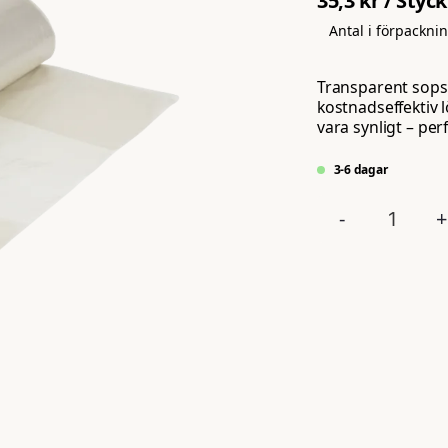
35,3 kr
/ Styck
Antal i förpackni
Transparent sopsä
kostnadseffektiv l
vara synligt – per
3-6 dagar
-
+