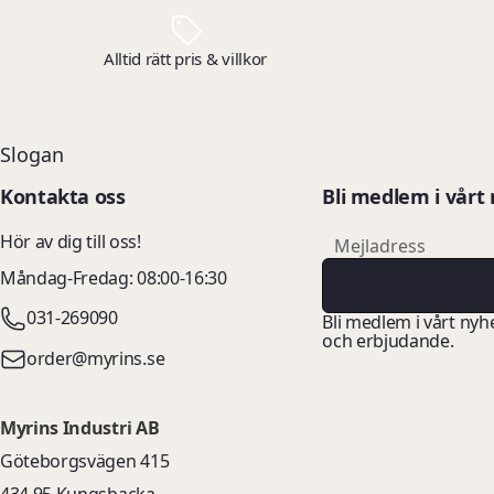
Alltid rätt pris & villkor
Slogan
Kontakta oss
Bli medlem i vårt
email
Hör av dig till oss!
Mejladress
Måndag-Fredag: 08:00-16:30
031-269090
Bli medlem i vårt nyh
och erbjudande.
order@myrins.se
Myrins Industri AB
Göteborgsvägen 415
434 95 Kungsbacka