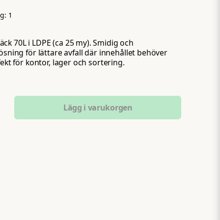
ng:
1
ck 70L i LDPE (ca 25 my). Smidig och
ösning för lättare avfall där innehållet behöver
fekt för kontor, lager och sortering.
Lägg i varukorgen