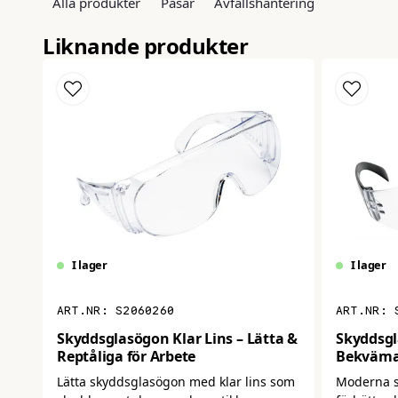
Alla produkter
Påsar
Avfallshantering
Liknande produkter
I lager
I lager
S2060260
Skyddsglasögon Klar Lins – Lätta &
Skyddsgl
Reptåliga för Arbete
Bekväma
Arbetsg
Lätta skyddsglasögon med klar lins som
Moderna 