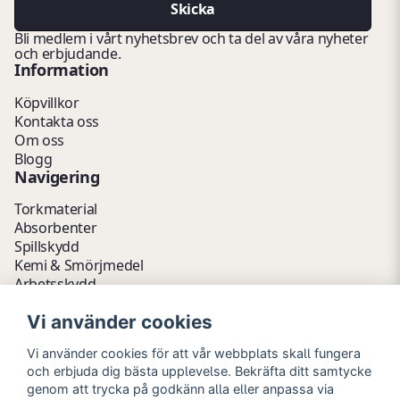
Skicka
Bli medlem i vårt nyhetsbrev och ta del av våra nyheter
och erbjudande.
Information
Köpvillkor
Kontakta oss
Om oss
Blogg
Navigering
Torkmaterial
Absorbenter
Spillskydd
Kemi & Smörjmedel
Arbetsskydd
Vätskehantering
Vi använder cookies
Avfallshantering
Kemikalieförvaring
Vi använder cookies för att vår webbplats skall fungera
Fathantering
och erbjuda dig bästa upplevelse. Bekräfta ditt samtycke
Emballage & Tillbehör
genom att trycka på godkänn alla eller anpassa via
Lager & Kontor