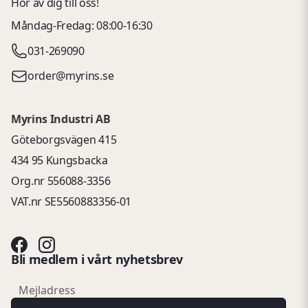
Hör av dig till oss!
Måndag-Fredag: 08:00-16:30
031-269090
order@myrins.se
Myrins Industri AB
Göteborgsvägen 415
434 95 Kungsbacka
Org.nr 556088-3356
VAT.nr SE5560883356-01
Bli medlem i vårt nyhetsbrev
email
Mejladress