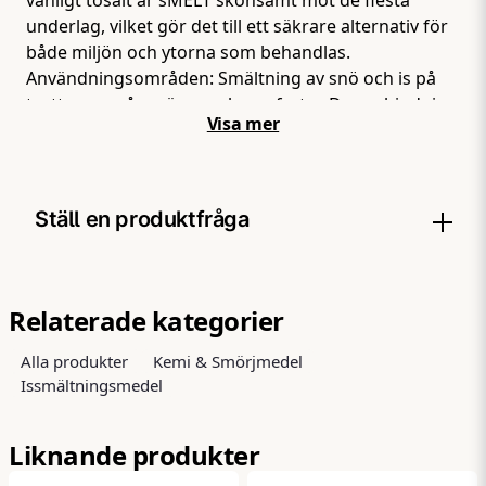
underlag, vilket gör det till ett säkrare alternativ för
både miljön och ytorna som behandlas.
Användningsområden: Smältning av snö och is på
trottoarer, gångvägar och uppfarter. Dammbindning
Visa mer
på grusgångar, vägar, ridbanor och tennisbanor.
Förhindrar isbildning efter snöfall och säkerställer
en halkfri miljö. Viktigt att tänka på: Undvik att
använda sMELT på ny betong eller känsliga
Ställ en produktfråga
underlag. Produkten bör inte appliceras direkt på
gräs. Testa alltid på en liten yta först för att
säkerställa önskat resultat."
question
Fråga oss något om denna produkten...
Relaterade kategorier
Alla produkter
Kemi & Smörjmedel
Issmältningsmedel
name
Namn
Liknande produkter