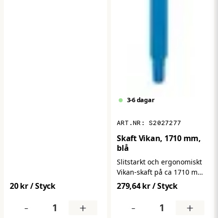
3-6 dagar
S2027277
Skaft Vikan, 1710 mm,
blå
Slitstarkt och ergonomiskt
Vikan-skaft på ca 1710 mm
– perfekt för professionell
20 kr
/ Styck
279,64 kr
/ Styck
städning där räckvidd och
komfort är avgörande. Den
-
+
-
+
lätta konstruktionen och