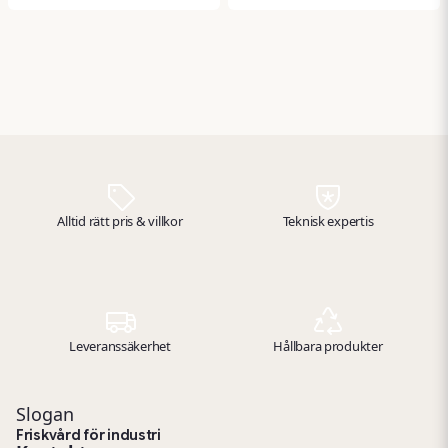
greppvänliga ytan ger
effektiv hantering och
bättre arbetsmiljö vid
daglig användning.
Alltid rätt pris & villkor
Teknisk expertis
Leveranssäkerhet
Hållbara produkter
Slogan
Friskvård för industri