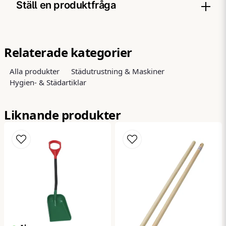
Ställ en produktfråga
question
Fråga oss något om denna produkten...
Relaterade kategorier
Alla produkter
Städutrustning & Maskiner
Hygien- & Städartiklar
name
Namn
Liknande produkter
email
Mejladress
Ja, ni får publicera min fråga