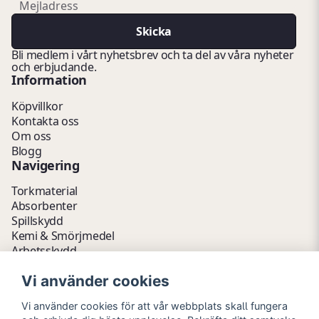
email
Mejladress
Skicka
Bli medlem i vårt nyhetsbrev och ta del av våra nyheter
och erbjudande.
Information
Köpvillkor
Kontakta oss
Om oss
Blogg
Navigering
Torkmaterial
Absorbenter
Spillskydd
Kemi & Smörjmedel
Arbetsskydd
Vätskehantering
Vi använder cookies
Avfallshantering
Kemikalieförvaring
Vi använder cookies för att vår webbplats skall fungera
Fathantering