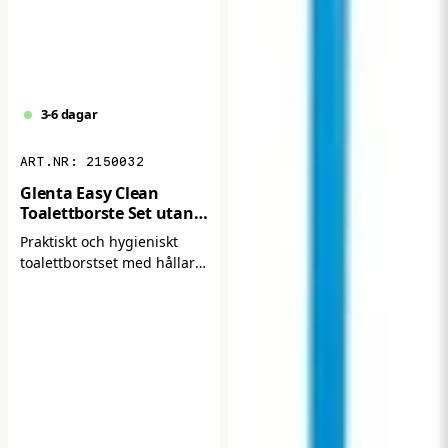
3-6 dagar
2150032
Glenta Easy Clean
Toalettborste Set utan
spolrens
Praktiskt och hygieniskt
toalettborstset med hållare
– en enkel och funktionell
lösning för daglig
rengöring av toaletter. Den
kompakta designen gör
den lätt att placera, medan
den robusta konstruktionen
säkerställer pålitlig
användning i både