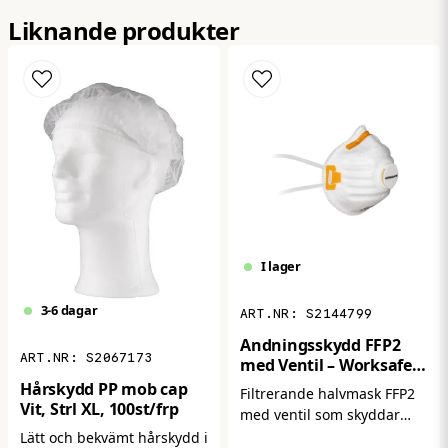
name
Namn
även vid frekvent arbete. Produkten används ofta
Liknande produkter
inom fordonsvård, industri, livsmedelsproduktion,
sanering och städ, där effektiv rengöring med skum
email
är en stor fördel."
Mejladress
Ja, ni får publicera min fråga
I lager
3-6 dagar
S2144799
Andningsskydd FFP2
S2067173
med Ventil – Worksafe
Skicka fråga
W21V (15-pack)
Hårskydd PP mob cap
Filtrerande halvmask FFP2
Vit, Strl XL, 100st/frp
med ventil som skyddar
mot damm och partiklar.
Lätt och bekvämt hårskydd i