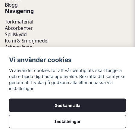
Blogg
Navigering
Torkmaterial
Absorbenter
Spillskydd
Kemi & Smörjmedel
Arbetsskydd
Vätskehantering
Vi använder cookies
Avfallshantering
Kemikalieförvaring
Vi använder cookies för att vår webbplats skall fungera
Fathantering
och erbjuda dig bästa upplevelse. Bekräfta ditt samtycke
Emballage & Tillbehör
genom att trycka på godkänn alla eller anpassa via
Lager & Kontor
inställningar
Hygien- & Städartiklar
Outlet
Godkänn alla
Copyright © 2026 Myrins Industri AB
Alla rättigheter reserverade.
Inställningar
Priser visas i svenska kronor (SEK) och är exklusive moms.
Powered by Nyehandel AB