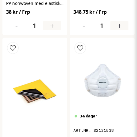
Ger hög filtreringsgrad och
PP nonwoven med elastisk
bättre andningskomfort vid
passform. Säkerställer god
38 kr
/ Frp
348,75 kr
/ Frp
längre användning.
hygien genom att hålla
Levereras i 15-pack.
håret på plats i känsliga
-
+
-
+
miljöer. Perfekt för
livsmedel, industri och
vård. Levereras i
förpackning om 100 st.
3-6 dagar
S2121538