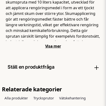
skumspruta med 10 liters kapacitet, utvecklad för
att applicera rengöringsmedel i form av ett tjockt
och jämnt skum över större ytor. Skumapplicering
gör att rengöringsmedlet fäster bättre och får
längre verkningstid, vilket ger effektivare rengöring
och minskad kemikalieförbrukning. Detta gör
sprutan särskilt lämplig för exempelvis fordonstvätt,
industriell rengöring, sanering och avfettning.
Visa mer
Sprutan är konstruerad för att tåla kemikalier inom
pH 1–10,5, vilket gör den användbar med ett brett
spektrum av rengörings- och avfettningsprodukter.
Den stora volymen på 10 liter gör att användaren
Ställ en produktfråga
kan arbeta längre utan avbrott, vilket ger hög
effektivitet vid rengöring av större ytor.
Skumsprutan är utrustad med funktioner som
question
Fråga oss något om denna produkten...
möjliggör justering av skummets densitet, så att
Relaterade kategorier
appliceringen kan anpassas efter behov. Den
Alla produkter
Trycksprutor
Vätskehantering
robusta konstruktionen och ergonomiska designen
säkerställer lång livslängd och bekväm användning