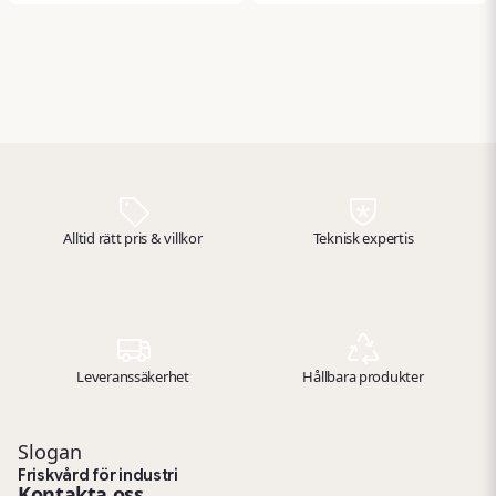
olyckor. Den kan användas
använda direkt utan fast
direkt utan installation och
installation och är särskilt
hjälper till att begränsa
effektiv mot fluorvätesyra
skador vid kontakt med
och dess derivat.
både syror och baser – ett
viktigt tillskott i första
hjälpen‑utrustningen för
kemikalierisker.
Alltid rätt pris & villkor
Teknisk expertis
Leveranssäkerhet
Hållbara produkter
Slogan
Friskvård för industri
Kontakta oss