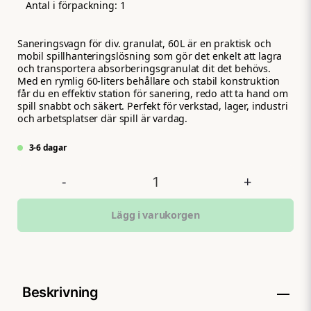
Antal i förpackning:
1
Saneringsvagn för div. granulat, 60 L är en praktisk och
mobil spillhanteringslösning som gör det enkelt att lagra
och transportera absorberingsgranulat dit det behövs.
Med en rymlig 60‑liters behållare och stabil konstruktion
får du en effektiv station för sanering, redo att ta hand om
spill snabbt och säkert. Perfekt för verkstad, lager, industri
och arbetsplatser där spill är vardag.
3-6 dagar
-
+
Lägg i varukorgen
Beskrivning