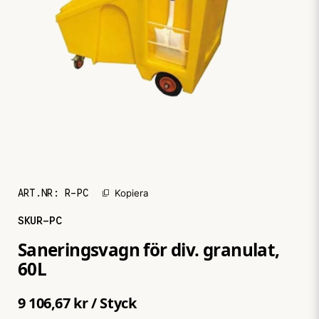
ART.NR:
R-PC
Kopiera
SKU
R-PC
Saneringsvagn för div. granulat,
60L
9 106,67 kr
/ Styck