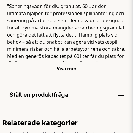
"Saneringsvagn för div. granulat, 60 L är den
ultimata hjälpen för professionell spillhantering och
sanering på arbetsplatsen. Denna vagn är designad
för att rymma stora mängder absorberingsgranulat
och göra det lätt att flytta det till lämplig plats vid
behov – så att du snabbt kan agera vid vätskespill,
minimera risker och hålla arbetsytor rena och säkra.
Med en generös kapacitet på 60 liter får du plats för
tillräckligt med granulat för att täcka större
Visa mer
spillområden, samtidigt som den robusta
konstruktionen gör vagnen lätt att manövrera även
på ojämna golv. Den är utformad för enkel
påfyllning och användning i alla typer av miljöer –
Ställ en produktfråga
från verkstadsgolvet till industriområden och
lagerlokaler där spill snabbt måste tas om hand.
Saneringsvagnen är ett smart tillbehör till ditt
question
Fråga oss något om denna produkten...
absorberingsgranulatsortiment och gör
Relaterade kategorier
saneringsarbete både mer organiserat och effektivt.