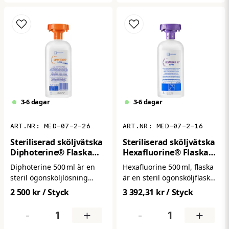
expanderar och fyller
hörselgången för effektiv
bullerdämpning. Perfekt för
arbetsplatser eller
aktiviteter där hög ljudnivå
förekommer.
3-6 dagar
3-6 dagar
MED-07-2-26
MED-07-2-16
Steriliserad sköljvätska
Steriliserad sköljvätska
Diphoterine® Flaska
Hexafluorine® Flaska
500ml
500ml
Diphoterine 500 ml är en
Hexafluorine 500 ml, flaska
steril ögonsköljlösning
är en steril ögonsköljflaska
framtagen för att snabbt
med 500 ml lösning,
2 500 kr
/ Styck
3 392,31 kr
/ Styck
neutralisera och skölja bort
speciellt framtagen för att
aggressiva kemikalier från
snabbt skölja bort kemiska
-
+
-
+
ögonen eller huden vid
stänk i ögat. Den är klar att