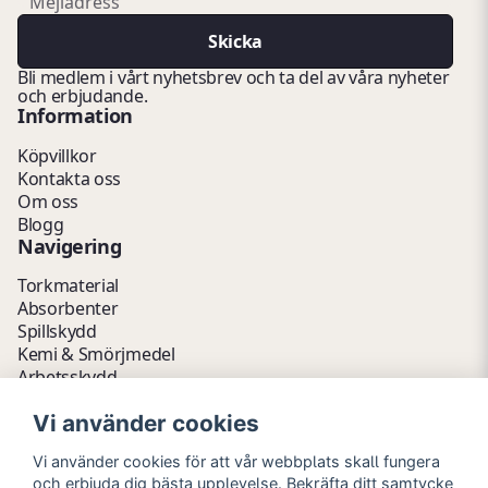
Mejladress
Skicka
Bli medlem i vårt nyhetsbrev och ta del av våra nyheter
och erbjudande.
Information
Köpvillkor
Kontakta oss
Om oss
Blogg
Navigering
Torkmaterial
Absorbenter
Spillskydd
Kemi & Smörjmedel
Arbetsskydd
Vätskehantering
Vi använder cookies
Avfallshantering
Kemikalieförvaring
Vi använder cookies för att vår webbplats skall fungera
Fathantering
och erbjuda dig bästa upplevelse. Bekräfta ditt samtycke