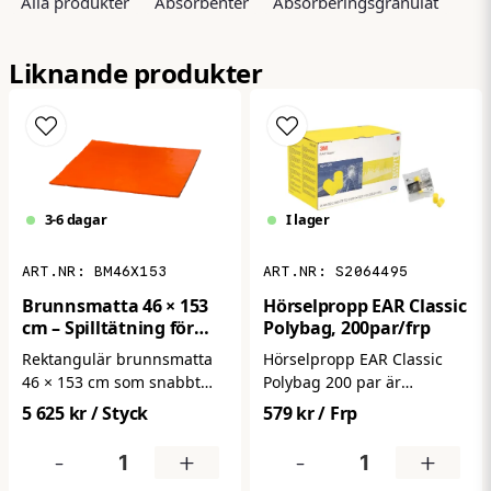
Alla produkter
Absorbenter
Absorberingsgranulat
Tack vare dess mobilitet och rymliga behållare har
du allt du behöver för sanering på plats – redo att
name
Namn
användas när spill uppstår och minimera stillestånd
Liknande produkter
i verksamheten."
email
Mejladress
3-6 dagar
I lager
Ja, ni får publicera min fråga
BM46X153
S2064495
Brunnsmatta 46 × 153
Hörselpropp EAR Classic
cm – Spilltätning för
Polybag, 200par/frp
Rännor & Avlånga
Rektangulär brunnsmatta
Hörselpropp EAR Classic
Brunnar (Orange)
46 × 153 cm som snabbt
Polybag 200 par är
tätar rännor och avlånga
klassiska
5 625 kr
/ Styck
579 kr
/ Frp
golvbrunnar vid spill.
engångs‑hörselproppar i
Skicka fråga
Perfekt där standardformat
mjukt energiabsorberande
-
+
-
+
inte ger tillräcklig täckning.
skum som snabbt