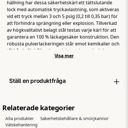
hällning har dessa säkerhetskärl ett tättslutande
lock med automatisk tryckavlastning, som aktiveras
vid ett tryck mellan 3 och 5 psig (0,2 till 0,35 bar) för
att förhindra sprängning eller explosion. Tillverkad
av högkvalitativt belagt stål testas varje kärl för att
garantera en 100 % läckagesäker konstruktion. Den
robusta pulverlackeringen står emot kemikalier och
tål hårda förhållanden och intensiv användning.
Visa mer
Varje Justrite säkerhetskärl är utrustat med en
flamspärr i rostfritt stål som sprider värme och
förhindrar antändning genom återflamma. Kärl upp
till 1 liter har ett handtag med trigger-utlösning,
Ställ en produktfråga
medan större modeller har ett svängbart handtag
som underlättar bärandet av tyngre laster. För att
enkelt hälla i mindre öppningar rekommenderas att
question
Fråga oss något om denna produkten...
använda en typ I säkerhetskärlstratt. Denna
Relaterade kategorier
polypropen-tratt fästs vid pipens hals på typ I
Alla produkter
Säkerhetsbehållare & smörjkannor
säkerhetskärl som rymmer 4 liter eller mer. Tratten
Vätskehantering
har två lägen: ett nedfällt läge för påfyllning eller