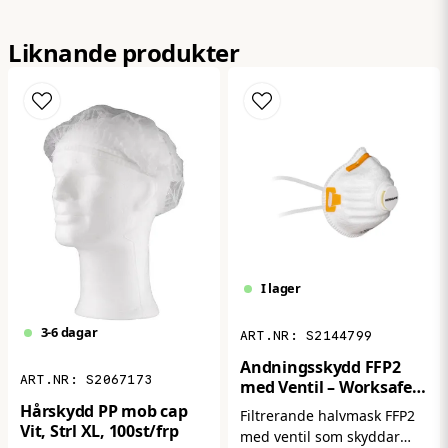
name
Namn
förvaring och ett uppfällt läge för hällning. Den
stora, rundade trattskålen skyddar mot stänk och
Liknande produkter
spill, och dess hållbara konstruktion är designad för
email
att klara tuff användning."
Mejladress
Ja, ni får publicera min fråga
I lager
3-6 dagar
S2144799
Andningsskydd FFP2
Skicka fråga
S2067173
med Ventil – Worksafe
W21V (15-pack)
Hårskydd PP mob cap
Filtrerande halvmask FFP2
Vit, Strl XL, 100st/frp
med ventil som skyddar