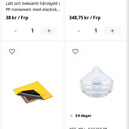
mot damm och partiklar.
Lätt och bekvämt hårskydd i
Ger hög filtreringsgrad och
PP nonwoven med elastisk
bättre andningskomfort vid
passform. Säkerställer god
38 kr
/ Frp
348,75 kr
/ Frp
längre användning.
hygien genom att hålla
Levereras i 15-pack.
håret på plats i känsliga
-
+
-
+
miljöer. Perfekt för
livsmedel, industri och
vård. Levereras i
förpackning om 100 st.
3-6 dagar