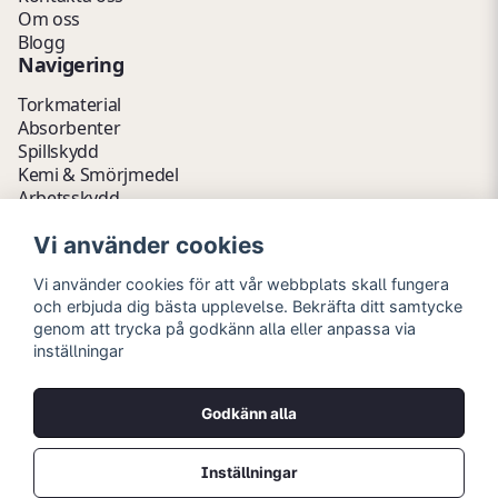
Om oss
Blogg
Navigering
Torkmaterial
Absorbenter
Spillskydd
Kemi & Smörjmedel
Arbetsskydd
Vätskehantering
Vi använder cookies
Avfallshantering
Kemikalieförvaring
Vi använder cookies för att vår webbplats skall fungera
Fathantering
och erbjuda dig bästa upplevelse. Bekräfta ditt samtycke
Emballage & Tillbehör
genom att trycka på godkänn alla eller anpassa via
Lager & Kontor
inställningar
Hygien- & Städartiklar
Outlet
Godkänn alla
Copyright © 2026 Myrins Industri AB
Alla rättigheter reserverade.
Inställningar
Priser visas i svenska kronor (SEK) och är exklusive moms.