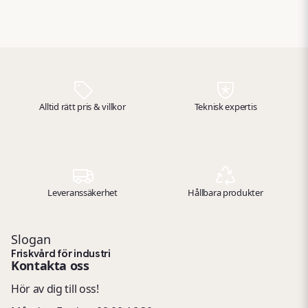
CE‑godkända enligt
europeisk standard EN 149,
vilket ger tryggt
andningsskydd i
exempelvis bygg‑ och
verkstadsmiljöer.
Alltid rätt pris & villkor
Teknisk expertis
Leveranssäkerhet
Hållbara produkter
Slogan
Friskvård för industri
Kontakta oss
Hör av dig till oss!