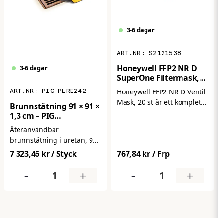
3-6 dagar
S2121538
Honeywell FFP2 NR D
3-6 dagar
SuperOne Filtermask,
20st/frp
PIG-PLRE242
Honeywell FFP2 NR D Ventil
Mask, 20 st är ett komplett
Brunnstätning 91 × 91 ×
20‑pack med
1,3 cm – PIG
engångs‑filtermasker i
DrainBlocker PLRE242 i
Återanvändbar
FFP2‑klass som skyddar mot
Uretan
brunnstätning i uretan, 91
fina partiklar och aerosoler
× 91 × 1,3 cm, som effektivt
i luften. Den integrerade
7 323,46 kr
/ Styck
767,84 kr
/ Frp
stoppar olja, kemikalier och
utandningsventilen gör
andra vätskor från att nå
-
+
-
+
maskerna bekvämare att
avloppet. Anpassar sig
använda under längre
efter underlaget och ger en
arbetspass genom att
tät och pålitlig försegling.
minska värme och fukt i
masken. Maskerna är