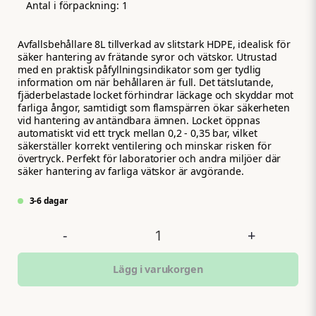
Antal i förpackning:
1
Avfallsbehållare 8L tillverkad av slitstark HDPE, idealisk för
säker hantering av frätande syror och vätskor. Utrustad
med en praktisk påfyllningsindikator som ger tydlig
information om när behållaren är full. Det tätslutande,
fjäderbelastade locket förhindrar läckage och skyddar mot
farliga ångor, samtidigt som flamspärren ökar säkerheten
vid hantering av antändbara ämnen. Locket öppnas
automatiskt vid ett tryck mellan 0,2 - 0,35 bar, vilket
säkerställer korrekt ventilering och minskar risken för
övertryck. Perfekt för laboratorier och andra miljöer där
säker hantering av farliga vätskor är avgörande.
3-6 dagar
-
+
Lägg i varukorgen