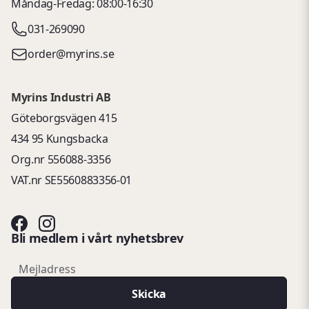
Måndag-Fredag: 08:00-16:30
031-269090
order@myrins.se
Myrins Industri AB
Göteborgsvägen 415
434 95 Kungsbacka
Org.nr 556088-3356
VAT.nr SE5560883356-01
Bli medlem i vårt nyhetsbrev
email
Mejladress
Skicka