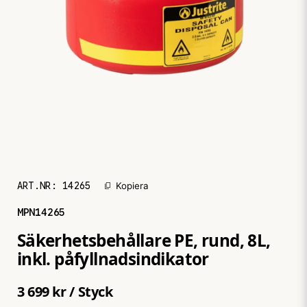
ART.NR:
14265
Kopiera
MPN
14265
Säkerhetsbehållare PE, rund, 8L,
inkl. påfyllnadsindikator
3 699 kr
/ Styck