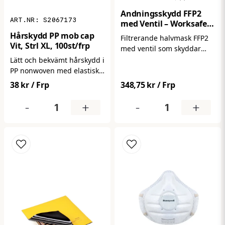
Andningsskydd FFP2
Skicka fråga
S2067173
med Ventil – Worksafe
W21V (15-pack)
Hårskydd PP mob cap
Filtrerande halvmask FFP2
Vit, Strl XL, 100st/frp
med ventil som skyddar
mot damm och partiklar.
Lätt och bekvämt hårskydd i
Ger hög filtreringsgrad och
PP nonwoven med elastisk
bättre andningskomfort vid
passform. Säkerställer god
38 kr
/ Frp
348,75 kr
/ Frp
längre användning.
hygien genom att hålla
Levereras i 15-pack.
håret på plats i känsliga
-
+
-
+
miljöer. Perfekt för
livsmedel, industri och
vård. Levereras i
förpackning om 100 st.