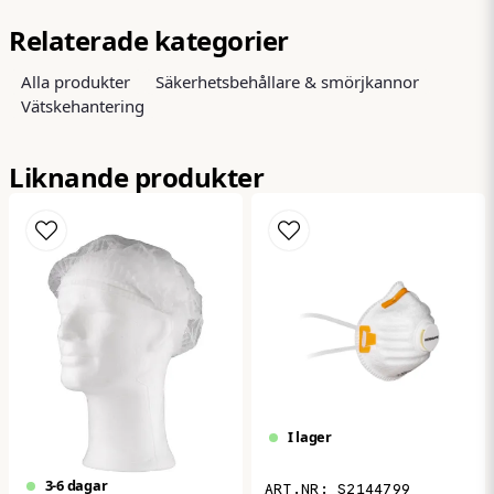
question
Fråga oss något om denna produkten...
Relaterade kategorier
Alla produkter
Säkerhetsbehållare & smörjkannor
Vätskehantering
name
Namn
Liknande produkter
email
Mejladress
Ja, ni får publicera min fråga
I lager
3-6 dagar
S2144799