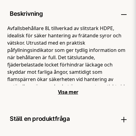
Beskrivning
Avfallsbehållare 8L tillverkad av slitstark HDPE,
idealisk för säker hantering av frätande syror och
vätskor. Utrustad med en praktisk
påfyllningsindikator som ger tydlig information om
när behållaren är full. Det tätslutande,
fjäderbelastade locket förhindrar läckage och
skyddar mot farliga ångor, samtidigt som
flamspärren ökar säkerheten vid hantering av
antändbara ämnen. Locket öppnas automatiskt vid
Visa mer
ett tryck mellan 0,2 - 0,35 bar, vilket säkerställer
korrekt ventilering och minskar risken för övertryck.
Perfekt för laboratorier och andra miljöer där säker
hantering av farliga vätskor är avgörande.
Ställ en produktfråga