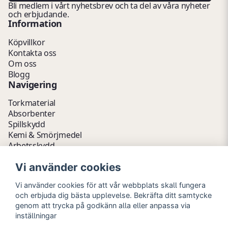
Bli medlem i vårt nyhetsbrev och ta del av våra nyheter
och erbjudande.
Information
Köpvillkor
Kontakta oss
Om oss
Blogg
Navigering
Torkmaterial
Absorbenter
Spillskydd
Kemi & Smörjmedel
Arbetsskydd
Vätskehantering
Vi använder cookies
Avfallshantering
Kemikalieförvaring
Vi använder cookies för att vår webbplats skall fungera
Fathantering
och erbjuda dig bästa upplevelse. Bekräfta ditt samtycke
Emballage & Tillbehör
genom att trycka på godkänn alla eller anpassa via
Lager & Kontor
inställningar
Hygien- & Städartiklar