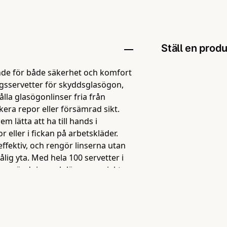
Ställ en prod
nde för både säkerhet och komfort
question
Fråga oss någo
gsservetter för skyddsglasögon,
hålla glasögonlinser fria från
kera repor eller försämrad sikt.
em lätta att ha till hands i
 eller i fickan på arbetskläder.
name
Namn
ffektiv, och rengör linserna utan
lig yta. Med hela 100 servetter i
g användning och längre projekt
 servetterna till ett
Ja, ni får pu
r och utbildningsmiljöer där många
 av glasögon handlar inte bara
rhet och arbetskomfort. Smutsiga