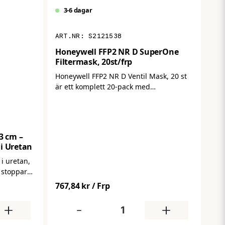
3-6 dagar
S2121538
Honeywell FFP2 NR D SuperOne
Filtermask, 20st/frp
Honeywell FFP2 NR D Ventil Mask, 20 st
är ett komplett 20‑pack med
engångs‑filtermasker i FFP2‑klass som
skyddar mot fina partiklar och aerosoler
i luften. Den integrerade
utandningsventilen gör maskerna
3 cm –
bekvämare att använda under längre
i Uretan
arbetspass genom att minska värme och
fukt i masken. Maskerna är
i uretan,
CE‑godkända enligt europeisk standard
t stoppar
EN 149, vilket ger tryggt andningsskydd
skor från
767,84 kr
/ Frp
i exempelvis bygg‑ och verkstadsmiljöer.
efter
pålitlig
+
-
+