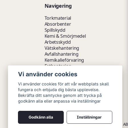
Navigering
Torkmaterial
Absorbenter
Spillskydd
Kemi & Smörjmedel
Arbetsskydd
Vätskehantering
Avfallshantering
Kemikalieförvaring
Fathantering
Emballage & Tillbehör
Vi använder cookies
Lager & Kontor
Hygien- & Städartiklar
Vi använder cookies för att vår webbplats skall
Outlet
fungera och erbjuda dig bästa upplevelse.
Bekräfta ditt samtycke genom att trycka på
godkänn alla eller anpassa via inställningar
Godkänn alla
Inställningar
Copyright © 2026 Myrins Industri AB