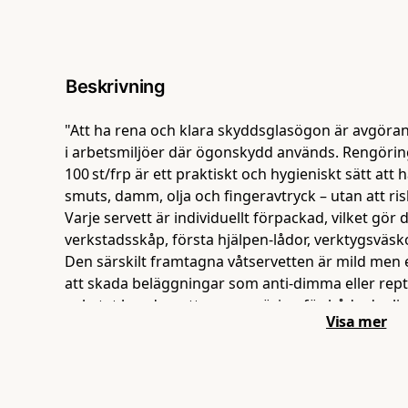
Beskrivning
"Att ha rena och klara skyddsglasögon är avgöra
i arbetsmiljöer där ögonskydd används. Rengörin
100 st/frp är ett praktiskt och hygieniskt sätt att 
smuts, damm, olja och fingeravtryck – utan att ris
Varje servett är individuellt förpackad, vilket gör d
verkstadsskåp, första hjälpen‑lådor, verktygsväskor
Den särskilt framtagna våtservetten är mild men e
att skada beläggningar som anti‑dimma eller reptå
paketet har du gott om rengöring för både dagli
Visa mer
där skyddsglasögon används kontinuerligt. Det gör
kostnadseffektivt val för arbetsplatser, industrie
använder skyddsglasögon regelbundet. Rengöring
om klar sikt — det handlar också om bättre säke