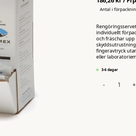
186,26 kr
/ Fr
Antal i förpackni
Rengöringsservett
individuellt förp
och fräschar upp
skyddsutrustning.
fingeravtryck utan
eller laboratoriemi
3-6 dagar
-
+