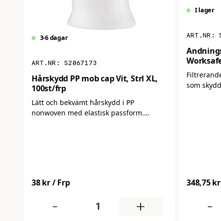
I lager
3-6 dagar
Andnings
Worksafe
S2067173
Filtrerand
Hårskydd PP mob cap Vit, Strl XL,
som skydd
100st/frp
Ger hög fi
Lätt och bekvämt hårskydd i PP
andningsk
nonwoven med elastisk passform.
användning
Säkerställer god hygien genom att hålla
håret på plats i känsliga miljöer. Perfekt
för livsmedel, industri och vård.
Levereras i förpackning om 100 st.
38 kr
/ Frp
348,75 kr
-
+
-