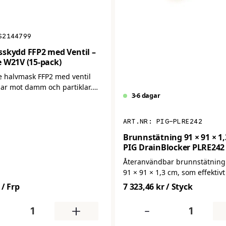
S2144799
skydd FFP2 med Ventil –
 W21V (15-pack)
e halvmask FFP2 med ventil
ar mot damm och partiklar.
3-6 dagar
ltreringsgrad och bättre
omfort vid längre
. Levereras i 15-pack.
PIG-PLRE242
Brunnstätning 91 × 91 × 1,
PIG DrainBlocker PLRE242 
Återanvändbar brunnstätning 
91 × 91 × 1,3 cm, som effektiv
olja, kemikalier och andra vät
/ Frp
7 323,46 kr
/ Styck
att nå avloppet. Anpassar sig 
underlaget och ger en tät och 
+
-
försegling.