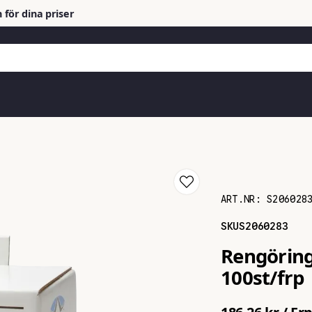
 för dina priser
ART.NR:
S206028
SKU
S2060283
Rengöring
100st/frp