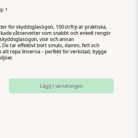
p
ng:
1
er för skyddsglasögon, 100 st/frp är praktiska,
ackade våtservetter som snabbt och enkelt rengör
 skyddsglasögon, visir och annan
 De tar effektivt bort smuts, damm, fett och
 att repa linserna – perfekt för verkstad, bygge
ljöer.
Lägg i varukorgen