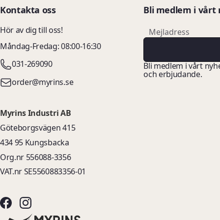
Kontakta oss
Bli medlem i vårt
email
Hör av dig till oss!
Mejladress
Måndag-Fredag: 08:00-16:30
031-269090
Bli medlem i vårt nyh
och erbjudande.
order@myrins.se
Myrins Industri AB
Göteborgsvägen 415
434 95 Kungsbacka
Org.nr 556088-3356
VAT.nr SE5560883356-01