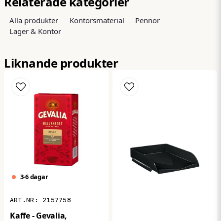
Relaterade kategorier
Alla produkter
Kontorsmaterial
Pennor
Lager & Kontor
name
Namn
Liknande produkter
email
Mejladress
Ja, ni får publicera min fråga
3-6 dagar
2157758
Kaffe - Gevalia,
Skicka fråga