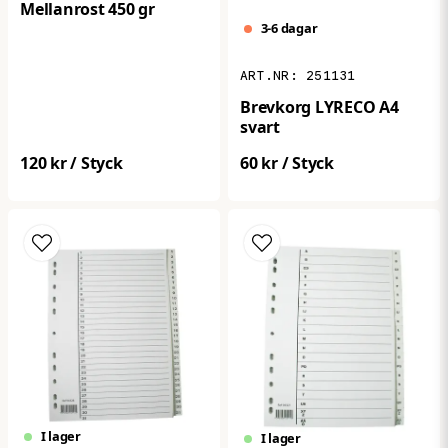
Mellanrost 450 gr
3-6 dagar
251131
Brevkorg LYRECO A4
svart
120 kr
/ Styck
60 kr
/ Styck
I lager
I lager