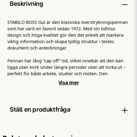
Beskrivning
STABILO BOSS Gul är den klassiska överstrykningspennan
som har varit en favorit sedan 1972. Med sin tidlösa
design och höga kvalitet gör den det enkelt att markera
viktig information och skapa tydlig struktur i texter,
dokument och anteckningar.
Pennan har lång “cap off”-tid, vilket innebär att den kan
ligga utan kork under längre perioder utan att torka ut –
perfekt för både arbete, studier och möten. Den
fluorescerande gula färgen ger tydliga markeringar med
Visa mer
hög synlighet, och den ergonomiska utformningen gör
pennan bekväm att använda under längre stunder.
STABILO BOSS finns i flera fluorescerande färger och är
Ställ en produktfråga
ett självklart val för kontor, skola och hemmabruk.
question
Fråga oss något om denna produkten...