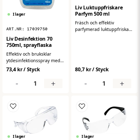
Liv Luktuppfriskare
Parfym 500 ml
I lager
Fräsch och effektiv
parfymerad luktuppfriskare
17039750
i sprayform som
Liv Desinfektion 70
neutraliserar obehaglig
750ml, sprayflaska
lukt och efterlämnar en
Effektiv och bruksklar
långvarig, uppfriskande
ytdesinfektionsspray med
doft. Perfekt för rum,
70 % alkohol – perfekt för
toaletter, kontor, entréer
73,4 kr
/ Styck
80,7 kr
/ Styck
snabb och hygienisk
eller fordon där luften
desinfektion av synligt rena
-
+
-
+
behöver snabb förbättring.
ytor. Sprayen passar
utmärkt på kontaktpunkter
som dörrhandtag, bänkar
och ytor där många rör vid
dagligen.
I lager
I lager