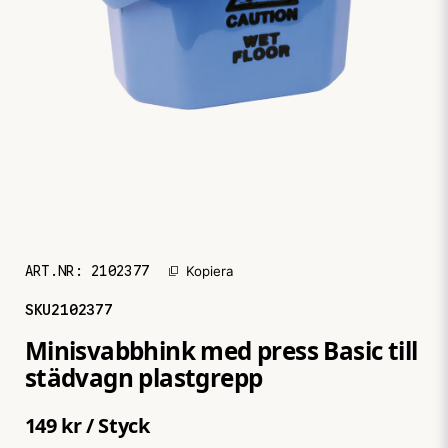
ART.NR:
2102377
Kopiera
SKU
2102377
Minisvabbhink med press Basic till
städvagn plastgrepp
149 kr
/ Styck