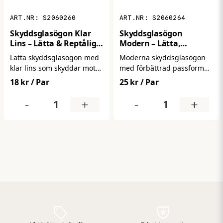
S2060260
S2060264
Skyddsglasögon Klar
Skyddsglasögon
Lins – Lätta & Reptåliga
Modern – Lätta,
för Arbete
Bekväma & Reptåliga
Lätta skyddsglasögon med
Moderna skyddsglasögon
Arbetsglasögon
klar lins som skyddar mot
med förbättrad passform
damm och partiklar.
och komfort för daglig
18 kr
/ Par
25 kr
/ Par
Bekväma att bära och
användning. Ger tillförlitligt
lämpliga för daglig
skydd mot damm och
-
+
-
+
användning i industri,
partiklar samtidigt som de
verkstad och bygg.
sitter bekvämt hela
arbetsdagen.