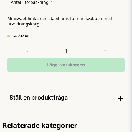
Antal i förpackning:
1
Minisvabbhink är en stabil hink för minisvabben med
urvridningskorg.
3-6 dagar
-
+
Lägg i varukorgen
Ställ en produktfråga
question
Fråga oss något om denna produkten...
Relaterade kategorier