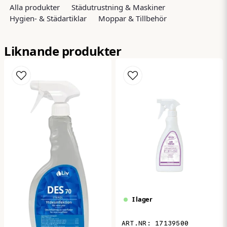
Alla produkter
Städutrustning & Maskiner
Hygien- & Städartiklar
Moppar & Tillbehör
name
Namn
Liknande produkter
email
Mejladress
Ja, ni får publicera min fråga
I lager
Skicka fråga
17139500