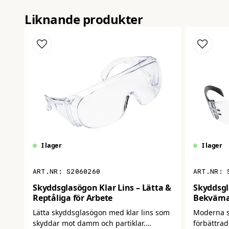
Liknande produkter
I lager
I lager
S2060260
Skyddsglasögon Klar Lins – Lätta &
Skyddsgl
Reptåliga för Arbete
Bekväma
Arbetsg
Lätta skyddsglasögon med klar lins som
Moderna 
skyddar mot damm och partiklar.
förbättrad