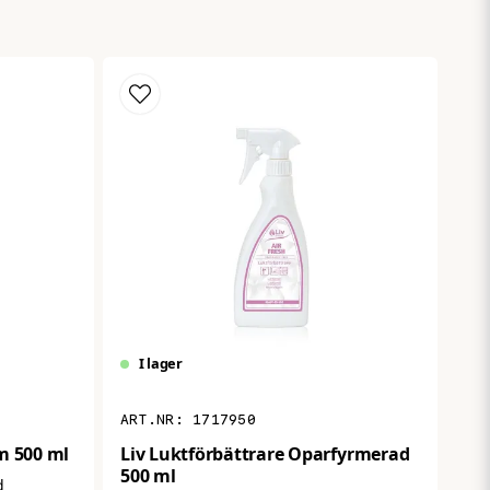
blicera min fråga
Skicka fråga
I lager
1717950
m 500 ml
Liv Luktförbättrare Oparfyrmerad
500 ml
d