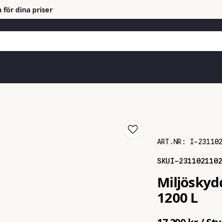
 för dina priser
ART.NR:
I-23110
SKU
I-231102110
Miljöskydd
1200 L