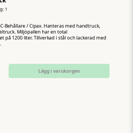
yck
ng:
1
 IBC-Behållare / Cipax. Hanteras med handtruck,
eltruck. Miljöpallen har en total
t på 1200 liter. Tillverkad i stål och lackerad med
.
Lägg i varukorgen