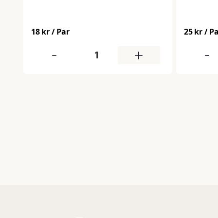
Bekväma att bära och lämpliga för
daglig anvä
daglig användning i industri, verkstad
skydd mot
och bygg.
som de sit
18 kr
/ Par
25 kr
/ P
arbetsdag
-
+
-