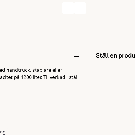
Ställ en prod
med handtruck, staplare eller
question
Fråga oss någo
itet på 1200 liter. Tillverkad i stål
name
Namn
ing