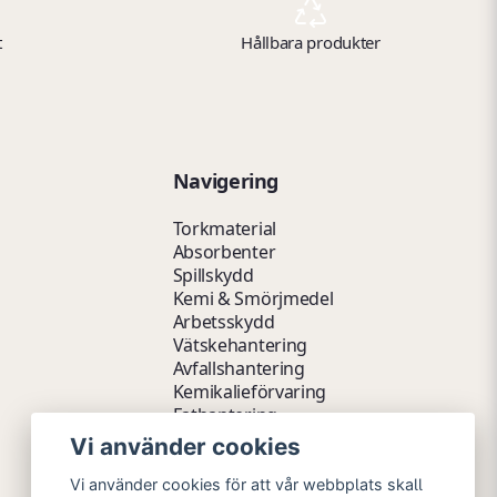
t
Hållbara produkter
Navigering
Torkmaterial
Absorbenter
Spillskydd
Kemi & Smörjmedel
Arbetsskydd
Vätskehantering
Avfallshantering
Kemikalieförvaring
Fathantering
Emballage & Tillbehör
Vi använder cookies
Lager & Kontor
Hygien- & Städartiklar
Vi använder cookies för att vår webbplats skall