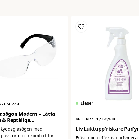
Ja, ni får pu
I lager
S2060264
asögon Modern – Lätta,
17139500
 & Reptåliga
lasögon
Liv Luktuppfriskare Parfy
skyddsglasögon med
 passform och komfort för
Fräsch och effektiv parfymera