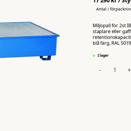
17 290 kr
/ St
Antal i förpackni
Miljöpall för 2st
staplare eller gaff
retentionskapacite
blå färg, RAL 5019
I lager
-
+