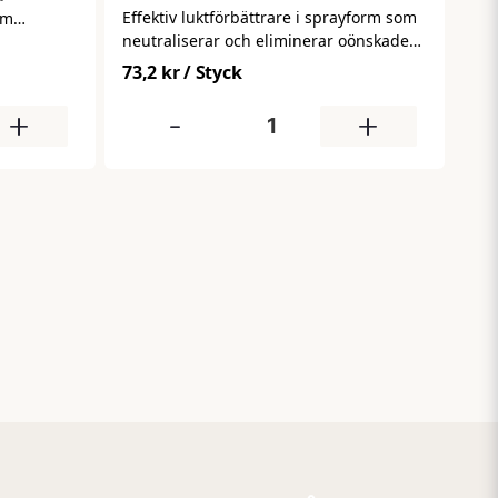
Effektiv luktförbättrare i sprayform som
om
neutraliserar och eliminerar oönskade
ch
lukter på ett enkelt sätt. Ger ett renare,
friskande
73,2 kr
/ Styck
fräschare inomhusklimat – perfekt för
 kontor,
toaletter, kontor och allmänna
n behöver
+
-
+
utrymmen där luften behöver friskas
upp snabbt.