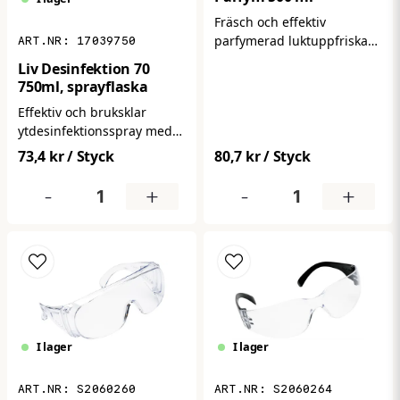
Fräsch och effektiv
parfymerad luktuppfriskare
17039750
i sprayform som
Liv Desinfektion 70
neutraliserar obehaglig
750ml, sprayflaska
lukt och efterlämnar en
Effektiv och bruksklar
långvarig, uppfriskande
ytdesinfektionsspray med
doft. Perfekt för rum,
70 % alkohol – perfekt för
toaletter, kontor, entréer
73,4 kr
/ Styck
80,7 kr
/ Styck
snabb och hygienisk
eller fordon där luften
desinfektion av synligt rena
-
+
-
+
behöver snabb förbättring.
ytor. Sprayen passar
utmärkt på kontaktpunkter
som dörrhandtag, bänkar
och ytor där många rör vid
dagligen.
I lager
I lager
S2060260
S2060264