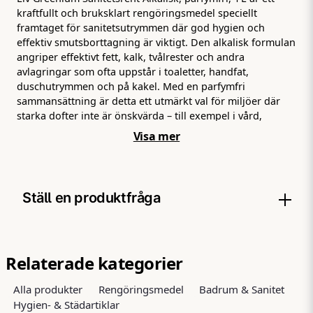
kraftfullt och bruksklart rengöringsmedel speciellt
framtaget för sanitetsutrymmen där god hygien och
effektiv smutsborttagning är viktigt. Den alkalisk formulan
angriper effektivt fett, kalk, tvålrester och andra
avlagringar som ofta uppstår i toaletter, handfat,
duschutrymmen och på kakel. Med en parfymfri
sammansättning är detta ett utmärkt val för miljöer där
starka dofter inte är önskvärda – till exempel i vård,
äldreboenden, skolor eller andra offentliga utrymmen där
Visa mer
känslighet för doft är viktigt. Produkten är används direkt
från flaskan utan förblandning, vilket gör rengöringen
snabb och enkel att genomföra. Den bruksklara formulan
är utvecklad för att verka direkt på ytan – spraya eller
Ställ en produktfråga
applicera på en mikrofiberduk, låt verka en kort stund och
torka sedan av med en ren duk eller skölj med vatten. Den
lämnar ytor rena, hygieniska och redo att användas igen
question
Fråga oss något om denna produkten...
utan att lämna rester eller hinna efter sig. Med sin
Relaterade kategorier
kompakta och ergonomiska 1 L‑förpackning är
sanitetsrengöraren smidig att placera i städvagnar, under
Alla produkter
Rengöringsmedel
Badrum & Sanitet
diskbänk eller i städskåp – alltid redo när det är dags för
Hygien- & Städartiklar
snabb och effektiv rengöring. Sammanfattningsvis är Liv