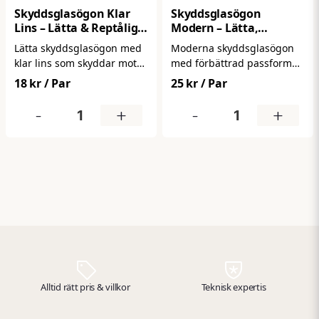
Skyddsglasögon Klar
Skyddsglasögon
Lins – Lätta & Reptåliga
Modern – Lätta,
för Arbete
Bekväma & Reptåliga
Lätta skyddsglasögon med
Moderna skyddsglasögon
Arbetsglasögon
klar lins som skyddar mot
med förbättrad passform
damm och partiklar.
och komfort för daglig
18 kr
/ Par
25 kr
/ Par
Bekväma att bära och
användning. Ger tillförlitligt
lämpliga för daglig
skydd mot damm och
-
+
-
+
användning i industri,
partiklar samtidigt som de
verkstad och bygg.
sitter bekvämt hela
arbetsdagen.
Alltid rätt pris & villkor
Teknisk expertis