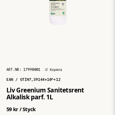
ART.NR:
17990001
Kopiera
EAN / GTIN
7,39144×10^+12
Liv Greenium Sanitetsrent
Alkalisk parf. 1L
59 kr
/ Styck