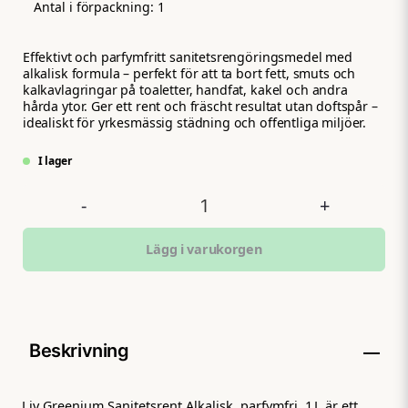
Antal i förpackning:
1
Effektivt och parfymfritt sanitetsrengöringsmedel med
alkalisk formula – perfekt för att ta bort fett, smuts och
kalkavlagringar på toaletter, handfat, kakel och andra
hårda ytor. Ger ett rent och fräscht resultat utan doftspår –
idealiskt för yrkesmässig städning och offentliga miljöer.
I lager
-
+
Lägg i varukorgen
Beskrivning
Liv Greenium Sanitetsrent Alkalisk, parfymfri, 1 L är ett