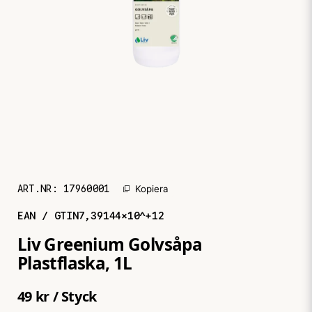
ART.NR:
17960001
Kopiera
EAN / GTIN
7,39144×10^+12
Liv Greenium Golvsåpa
Plastflaska, 1L
49 kr
/ Styck