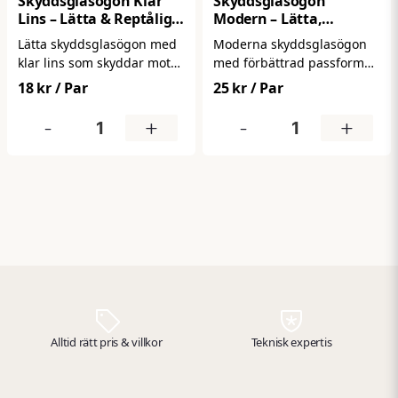
Skyddsglasögon Klar
Skyddsglasögon
Lins – Lätta & Reptåliga
Modern – Lätta,
för Arbete
Bekväma & Reptåliga
Lätta skyddsglasögon med
Moderna skyddsglasögon
Arbetsglasögon
klar lins som skyddar mot
med förbättrad passform
damm och partiklar.
och komfort för daglig
18 kr
/ Par
25 kr
/ Par
Bekväma att bära och
användning. Ger tillförlitligt
lämpliga för daglig
skydd mot damm och
-
+
-
+
användning i industri,
partiklar samtidigt som de
verkstad och bygg.
sitter bekvämt hela
arbetsdagen.
Alltid rätt pris & villkor
Teknisk expertis