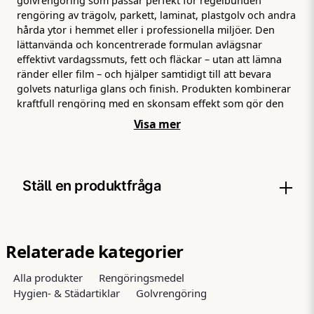
golvrengöring som passar perfekt för regelbunden
rengöring av trägolv, parkett, laminat, plastgolv och andra
hårda ytor i hemmet eller i professionella miljöer. Den
lättanvända och koncentrerade formulan avlägsnar
effektivt vardagssmuts, fett och fläckar – utan att lämna
ränder eller film – och hjälper samtidigt till att bevara
golvets naturliga glans och finish. Produkten kombinerar
kraftfull rengöring med en skonsam effekt som gör den
idealisk även för känsligare ytor som kräver omtanke vid
Visa mer
rengöring. Den är enkel att använda – bara blanda med
vatten enligt anvisning och moppa golvet som vanligt –
vilket gör den till ett bekvämt val för både privat städning
och professionella städteam. Golvsåpan lämnar en
Ställ en produktfråga
behaglig, fräsch doft efter sig och ger samtidigt ett rent,
klart och naturligt resultat. Den ergonomiska 1 L‑flaskan
är lätt att hantera vid påfyllning och förvaring, och den
question
Fråga oss något om denna produkten...
praktiska formulan löser sig snabbt i vatten för snabb
Relaterade kategorier
start på rengöringen. Sammanfattningsvis är Liv
Greenium Golvsåpa 1 L ett funktionellt, milt och effektivt
Alla produkter
Rengöringsmedel
rengöringsmedel som gör vardagsstädningen enklare och
Hygien- & Städartiklar
Golvrengöring
dina golv fräschare – varje gång.
name
Namn