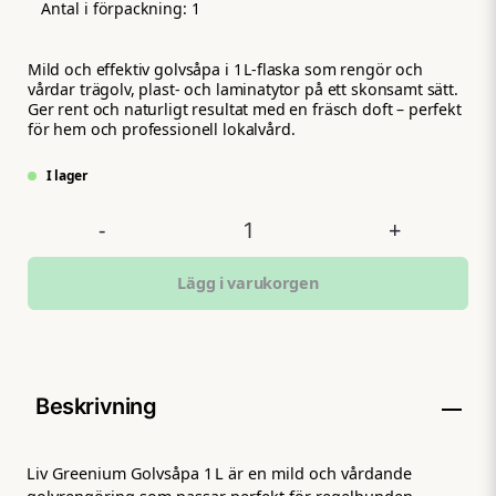
Antal i förpackning:
1
Mild och effektiv golvsåpa i 1 L‑flaska som rengör och
vårdar trägolv, plast‑ och laminatytor på ett skonsamt sätt.
Ger rent och naturligt resultat med en fräsch doft – perfekt
för hem och professionell lokalvård.
I lager
-
+
Lägg i varukorgen
Beskrivning
Liv Greenium Golvsåpa 1 L är en mild och vårdande