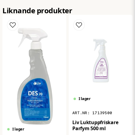
Liknande produkter
email
Mejladress
Ja, ni får publicera min fråga
I lager
Skicka fråga
17139500
Liv Luktuppfriskare
Parfym 500 ml
I lager