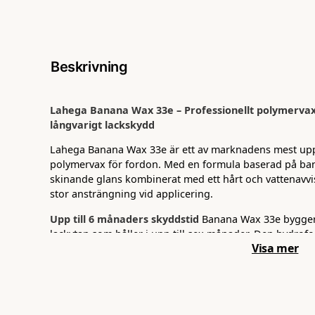
Beskrivning
Lahega Banana Wax 33e – Professionellt polymervax
långvarigt lackskydd
Lahega Banana Wax 33e är ett av marknadens mest up
polymervax för fordon. Med en formula baserad på ban
skinande glans kombinerat med ett hårt och vattenavvi
stor ansträngning vid applicering.
Upp till 6 månaders skyddstid
Banana Wax 33e bygger
lackytan som håller i upp till sex månader. Den hydrofo
Visa mer
av istället för att fastna, vilket håller bilen ren längre m
Enastående lyster på alla lacktyper
Oavsett om du har
Wax 33e ett djupt och jämnt glansresultat. Den bananol
slipmedel och behandlar lacken varsamt – perfekt för nyar