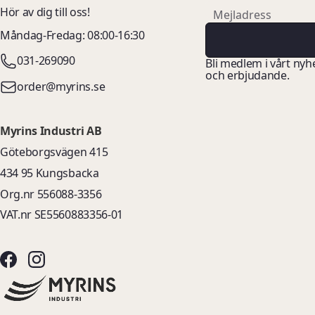
email
Hör av dig till oss!
Mejladress
Måndag-Fredag: 08:00-16:30
031-269090
Bli medlem i vårt nyh
och erbjudande.
order@myrins.se
Myrins Industri AB
Göteborgsvägen 415
434 95 Kungsbacka
Org.nr 556088-3356
VAT.nr SE5560883356-01