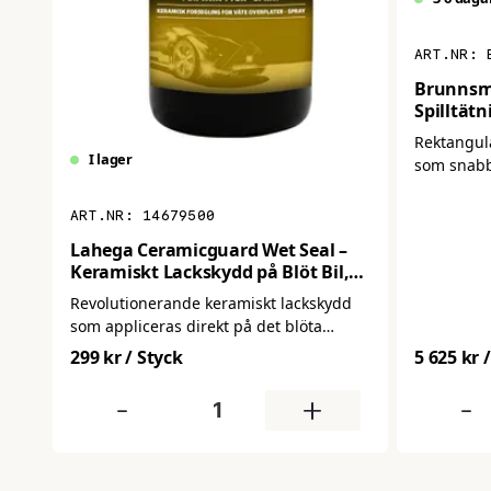
Brunnsma
Spilltät
Brunnar 
Rektangul
I lager
som snabb
golvbrunna
standardfo
14679500
täckning.
Lahega Ceramicguard Wet Seal –
Keramiskt Lackskydd på Blöt Bil,
Spray 500 ml
Revolutionerande keramiskt lackskydd
som appliceras direkt på det blöta
fordonet efter tvätt – utan polering eller
299 kr
/ Styck
5 625 kr
mekanisk bearbetning. Spraya på, skölj
av med högtryck och njut av ett
-
+
-
skinande, smutsavvisande skydd med
hållbar glans. Effekten förstärks för
varje gång du använder Ceramicguard-
serien. Passar alla fordon: bil,