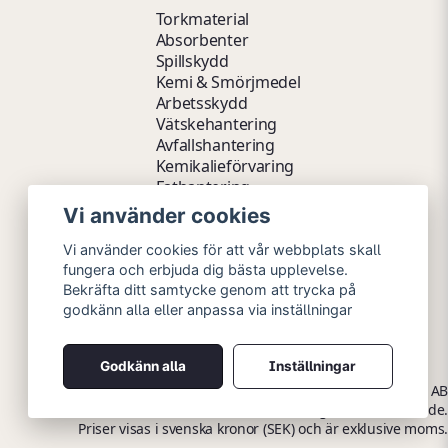
Torkmaterial
Absorbenter
Spillskydd
Kemi & Smörjmedel
Arbetsskydd
Vätskehantering
Avfallshantering
Kemikalieförvaring
Fathantering
Emballage & Tillbehör
Vi använder cookies
Lager & Kontor
Hygien- & Städartiklar
Vi använder cookies för att vår webbplats skall
Outlet
fungera och erbjuda dig bästa upplevelse.
Bekräfta ditt samtycke genom att trycka på
godkänn alla eller anpassa via inställningar
Godkänn alla
Inställningar
Copyright © 2026 Myrins Industri AB
Alla rättigheter reserverade.
Priser visas i svenska kronor (SEK) och är exklusive moms.