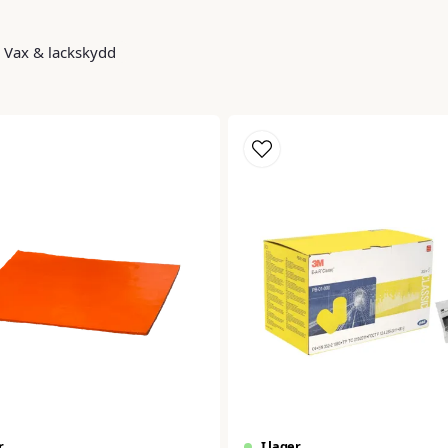
speciellt framtaget för att vara enkelt
oscillerande polermaskin med mjuk
Vax & lackskydd
 formulan gör dessutom att eventuella
er utan att lämna vita fläckar eller
örbehandlas med rubbing för bästa
g i direkt solljus eller på varm lack.
h torr
 eller polerduk (för hand)
pnås
en mjuk polerduk
bilar med alla typer av lack.
ondo – Lahega
Fritt från:
Slipmedel
r
I lager