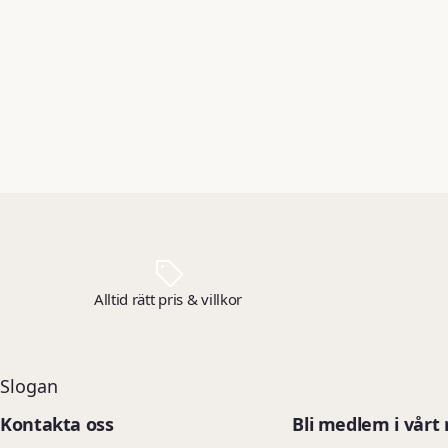
motorcykel, husvagn, lastbil och båt.
Innehåll: 500 ml.
Alltid rätt pris & villkor
Slogan
Kontakta oss
Bli medlem i vårt