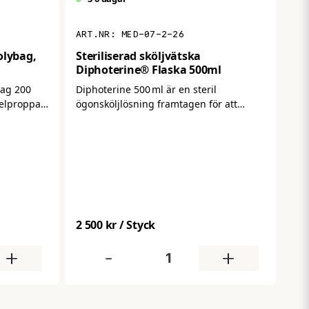
MED-07-2-26
olybag,
Steriliserad sköljvätska
Diphoterine® Flaska 500ml
bag 200
Diphoterine 500 ml är en steril
selproppar
ögonsköljlösning framtagen för att
skum som
snabbt neutralisera och skölja bort
aggressiva kemikalier från ögonen eller
huden vid olyckor. Den kan användas
direkt utan installation och hjälper till
 där hög
att begränsa skador vid kontakt med
både syror och baser – ett viktigt tillskott
i första hjälpen‑utrustningen för
kemikalierisker.
2 500 kr
/ Styck
+
-
+