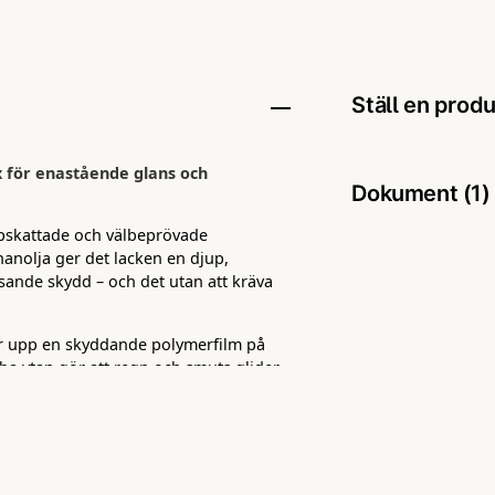
Ställ en prod
 för enastående glans och
question
Fråga oss någo
Dokument (1)
pskattade och välbeprövade
SDS - Laheg
anolja ger det lacken en djup,
sande skydd – och det utan att kräva
167.80 KB
name
Namn
 upp en skyddande polymerfilm på
ba ytan gör att regn och smuts glider
ellan tvättarna.
Ja, ni får pu
 solid- eller metalliclack ger Banana
jebaserade formulan är fri från
e bilar eller lack i gott skick.