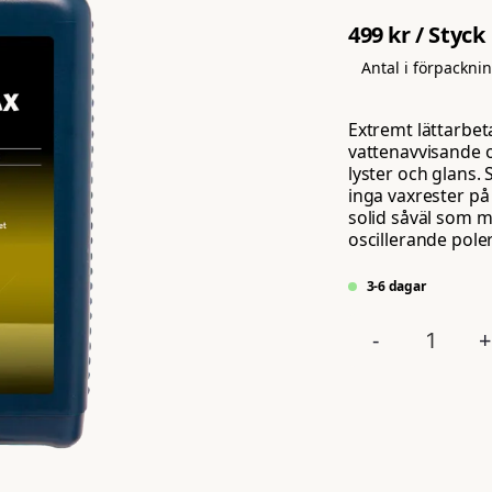
499 kr
/ Styck
Antal i förpackni
Extremt lättarbet
vattenavvisande 
lyster och glans.
inga vaxrester på 
solid såväl som m
oscillerande poler
3-6 dagar
-
+