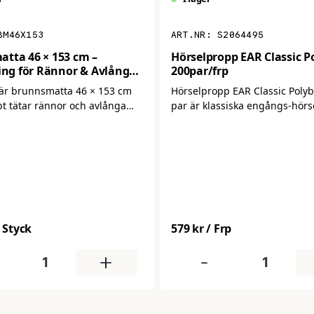
BM46X153
S2064495
tta 46 × 153 cm –
Hörselpropp EAR Classic P
ning för Rännor & Avlånga
200par/frp
(Orange)
är brunnsmatta 46 × 153 cm
Hörselpropp EAR Classic Poly
t tätar rännor och avlånga
par är klassiska engångs‑hör
r vid spill. Perfekt där
i mjukt energiabsorberande 
rmat inte ger tillräcklig
snabbt expanderar och fyller
hörselgången för effektiv
bullerdämpning. Perfekt för
arbetsplatser eller aktiviteter
ljudnivå förekommer.
/ Styck
579 kr
/ Frp
+
-