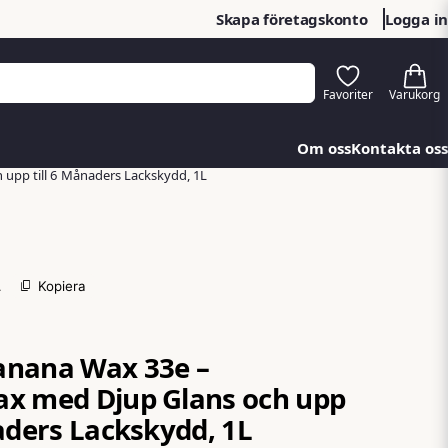
Skapa företagskonto
Logga in
Om oss
Kontakta oss
upp till 6 Månaders Lackskydd, 1L
1
Kopiera
anana Wax 33e –
x med Djup Glans och upp
naders Lackskydd, 1L