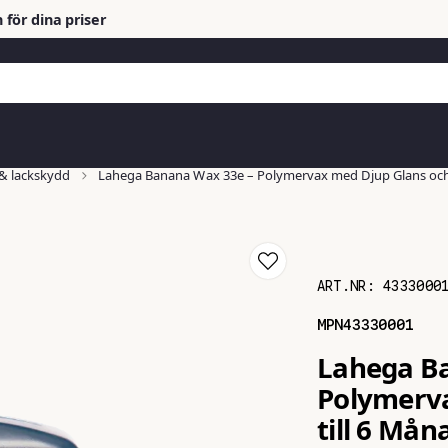
 för dina priser
& lackskydd
Lahega Banana Wax 33e – Polymervax med Djup Glans och 
ART.NR:
4333000
MPN
43330001
Lahega B
Polymerva
till 6 Må