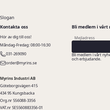
Slogan
Kontakta oss
Bli medlem i vårt
email
Hör av dig till oss!
Mejladress
Måndag-Fredag: 08:00-16:30
031-269090
Bli medlem i vårt nyh
och erbjudande.
order@myrins.se
Myrins Industri AB
Göteborgsvägen 415
434 95 Kungsbacka
Org.nr 556088-3356
VAT.nr SE5560883356-01