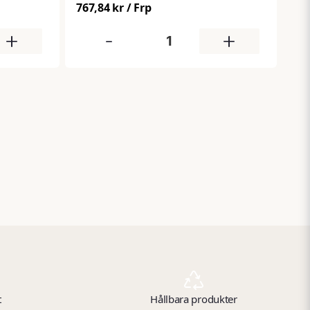
EN 149, vilket ger tryggt andningsskydd
skor från
767,84 kr
/ Frp
i exempelvis bygg‑ och verkstadsmiljöer.
efter
pålitlig
+
-
+
t
Hållbara produkter