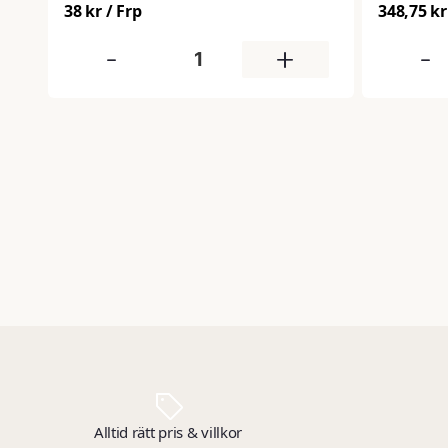
38 kr
/ Frp
348,75 kr
-
+
-
Alltid rätt pris & villkor