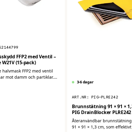
S2144799
skydd FFP2 med Ventil –
 W21V (15-pack)
e halvmask FFP2 med ventil
ar mot damm och partiklar.
3-6 dagar
ltreringsgrad och bättre
omfort vid längre
. Levereras i 15-pack.
PIG-PLRE242
Brunnstätning 91 × 91 × 1,
PIG DrainBlocker PLRE242 
Återanvändbar brunnstätning 
91 × 91 × 1,3 cm, som effektiv