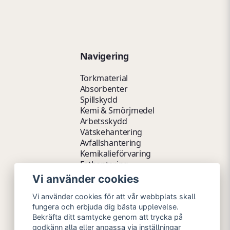
Navigering
Torkmaterial
Absorbenter
Spillskydd
Kemi & Smörjmedel
Arbetsskydd
Vätskehantering
Avfallshantering
Kemikalieförvaring
Fathantering
Emballage & Tillbehör
Vi använder cookies
Lager & Kontor
Hygien- & Städartiklar
Vi använder cookies för att vår webbplats skall
Outlet
fungera och erbjuda dig bästa upplevelse.
Bekräfta ditt samtycke genom att trycka på
godkänn alla eller anpassa via inställningar