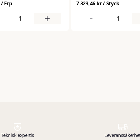
olja, kemikalier och andra vät
/ Frp
7 323,46 kr
/ Styck
att nå avloppet. Anpassar sig 
underlaget och ger en tät och 
+
-
försegling.
Teknisk expertis
Leveranssäkerhe