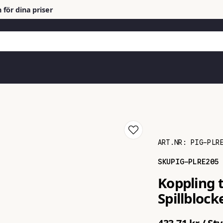
 för dina priser
ART.NR:
PIG-PLR
SKU
PIG-PLRE205
Koppling t
Spillbloc