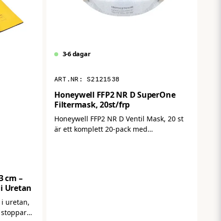
3-6 dagar
S2121538
Honeywell FFP2 NR D SuperOne
Filtermask, 20st/frp
Honeywell FFP2 NR D Ventil Mask, 20 st
är ett komplett 20‑pack med
engångs‑filtermasker i FFP2‑klass som
skyddar mot fina partiklar och aerosoler
i luften. Den integrerade
utandningsventilen gör maskerna
3 cm –
bekvämare att använda under längre
i Uretan
arbetspass genom att minska värme och
fukt i masken. Maskerna är
i uretan,
CE‑godkända enligt europeisk standard
t stoppar