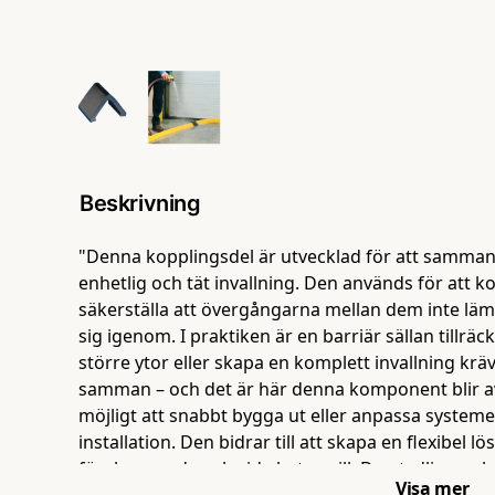
Beskrivning
"Denna kopplingsdel är utvecklad för att sammanfo
enhetlig och tät invallning. Den används för att k
säkerställa att övergångarna mellan dem inte lä
sig igenom. I praktiken är en barriär sällan tillräc
större ytor eller skapa en komplett invallning kräv
samman – och det är här denna komponent blir a
möjligt att snabbt bygga ut eller anpassa systemet
installation. Den bidrar till att skapa en flexibe
förebyggande och vid akuta spill. Den tydliga gul
Visa mer