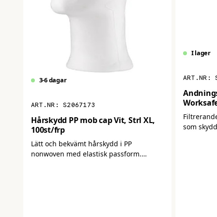
I lager
3-6 dagar
Andnings
Worksafe
S2067173
Filtrerand
Hårskydd PP mob cap Vit, Strl XL,
som skydd
100st/frp
Ger hög fi
Lätt och bekvämt hårskydd i PP
andningsk
nonwoven med elastisk passform.
användning
Säkerställer god hygien genom att hålla
håret på plats i känsliga miljöer. Perfekt
för livsmedel, industri och vård.
Levereras i förpackning om 100 st.