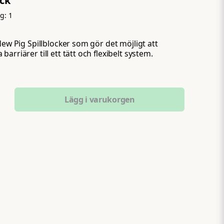
yck
ng:
1
New Pig Spillblocker som gör det möjligt att
arriärer till ett tätt och flexibelt system.
Lägg i varukorgen