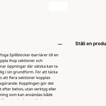
Ställ en prod
ga Spillblocker-barriärer till en
question
Fråga oss någo
oppla ihop sektioner och
mnar öppningar där vätska kan ta
klig i sin grundform. För att täcka
s att flera sektioner kopplas
vgörande. Kopplingen gör det
name
Namn
 efter behov, utan verktyg eller
l lösning som kan användas både
a färgen gör den synlig i systemet