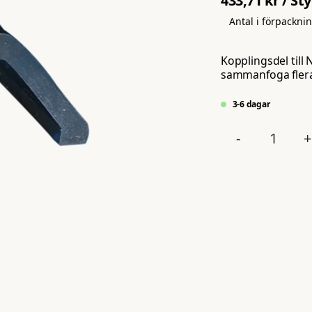
433,71 kr
/ St
Antal i förpackni
Kopplingsdel till 
sammanfoga flera b
3-6 dagar
-
+