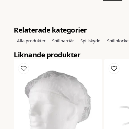
och underlättar identifiering vid montering och ha
del – det är det som gör att hela systemet funger
Relaterade kategorier
Alla produkter
Spillbarriär
Spillskydd
Spillblocke
Liknande produkter