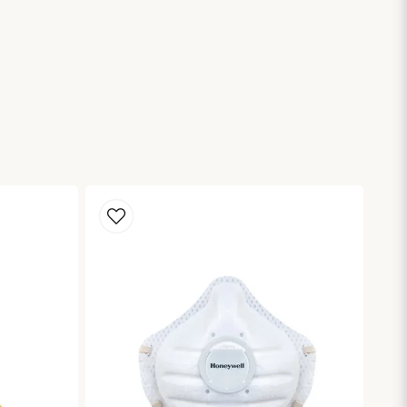
blicera min fråga
Skicka fråga