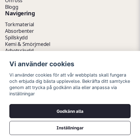
Om oss
Blogg
Navigering
Torkmaterial
Absorbenter
Spillskydd
Kemi & Smörjmedel
Arbetsskydd
Vätskehantering
Vi använder cookies
Avfallshantering
Kemikalieförvaring
Vi använder cookies för att vår webbplats skall fungera
Fathantering
och erbjuda dig bästa upplevelse. Bekräfta ditt samtycke
Emballage & Tillbehör
genom att trycka på godkänn alla eller anpassa via
Lager & Kontor
inställningar
Hygien- & Städartiklar
Outlet
Godkänn alla
Copyright © 2026 Myrins Industri AB
Alla rättigheter reserverade.
Inställningar
Priser visas i svenska kronor (SEK) och är exklusive moms.