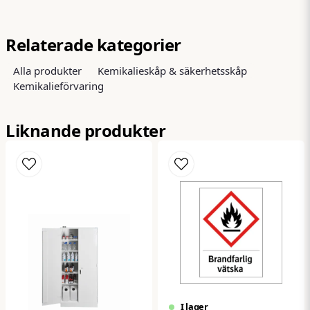
question
Fråga oss något om denna produkten...
Relaterade kategorier
Alla produkter
Kemikalieskåp & säkerhetsskåp
Kemikalieförvaring
name
Namn
Liknande produkter
email
Mejladress
Ja, ni får publicera min fråga
I lager