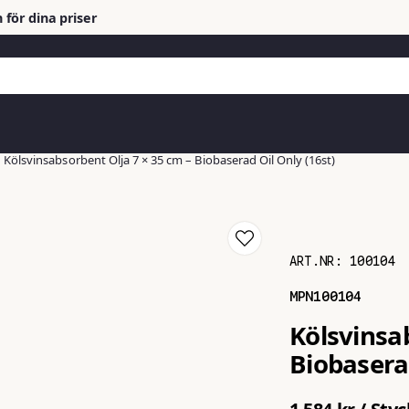
 för dina priser
Kölsvinsabsorbent Olja 7 × 35 cm – Biobaserad Oil Only (16st)
ART.NR:
100104
MPN
100104
Kölsvinsa
Biobaserad