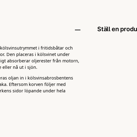
Ställ en prod
 kölsvinsutrymmet i fritidsbåtar och
question
Fråga oss någo
r. Den placeras i kölsvinet under
ligt absorberar oljerester från motorn,
eller nå ut i sjön.
ras oljan in i kölsvinsabrosbentens
name
Namn
baka. Eftersom korven följer med
durkens sidor löpande under hela
Ja, ni får pu
rar olja och petroleumbaserade vätskor
ven när den är mättad, vilket gör det