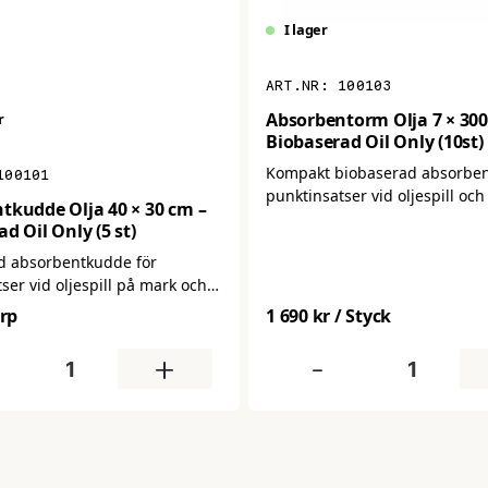
I lager
isar vatten
100103
Absorbentorm Olja 7 × 300
r
Biobaserad Oil Only (10st)
all)
Kompakt biobaserad absorben
100101
punktinsatser vid oljespill och
tkudde Olja 40 × 30 cm –
inomhus. Läggs runt maskinföt
d Oil Only (5 st)
under hydraulslangar och venti
d absorbentkudde för
längs golvbrunnar för att stop
ser vid oljespill på mark och
och petroleumbaserade vätsk
vätska, smörjmedel
ceras direkt över spillet eller
de sprids. Böjlig och lättplace
Frp
1 690 kr
/ Styck
kande maskiner och fordon –
trånga utrymmen. Tillverkad i
r olja och petroleumbaserade
+
-
FSC-certifierad cellulosa, fri fr
bbt och effektivt. Tillverkad i
och mikroplaster. 7 × 300 cm.
FSC-certifierad cellulosa, fri
 och mikroplaster. 40 × 30 cm,
ras i 5-pack.