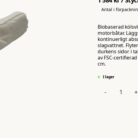
1 584 kr
/ Styc
Antal i förpackni
Biobaserad kölsvi
motorbåtar. Läggs
kontinuerligt abs
slagvattnet. Flyt
durkens sidor i ta
av FSC-certifierad 
cm.
I lager
-
+