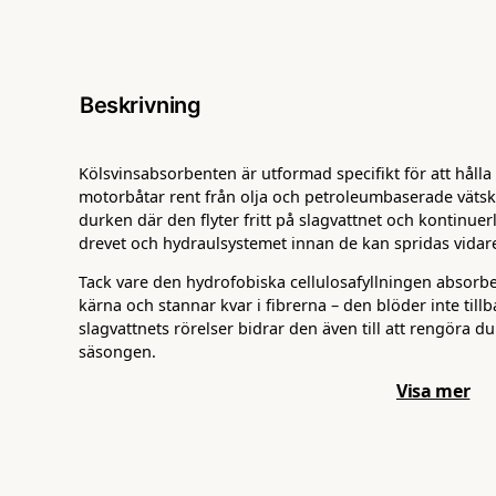
Beskrivning
Kölsvinsabsorbenten är utformad specifikt för att hålla
motorbåtar rent från olja och petroleumbaserade vätsko
durken där den flyter fritt på slagvattnet och kontinuer
drevet och hydraulsystemet innan de kan spridas vidare 
Tack vare den hydrofobiska cellulosafyllningen absorbe
kärna och stannar kvar i fibrerna – den blöder inte till
slagvattnets rörelser bidrar den även till att rengöra 
säsongen.
Visa mer
Flyter hela säsongen – avvisar vatten
Materialet är hydrofobiskt och selektivt – det absorbe
men tar inte upp vatten. Korven flyter stabilt på ytan ä
enkelt att plocka upp och byta ut vid behov.