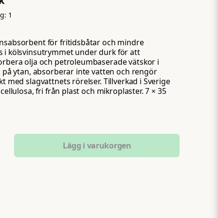
k
ng:
1
nsabsorbent för fritidsbåtar och mindre
 i kölsvinsutrymmet under durk för att
orbera olja och petroleumbaserade vätskor i
er på ytan, absorberar inte vatten och rengör
kt med slagvattnets rörelser. Tillverkad i Sverige
cellulosa, fri från plast och mikroplaster. 7 × 35
Lägg i varukorgen