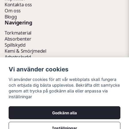
Kontakta oss
Om oss
Blogg
Navigering
Torkmaterial
Absorbenter
Spillskydd
Kemi & Smörjmedel
Arbetsskydd
Vätskehantering
Vi använder cookies
Avfallshantering
Kemikalieförvaring
Vi använder cookies för att vår webbplats skall fungera
Fathantering
och erbjuda dig bästa upplevelse. Bekräfta ditt samtycke
Emballage & Tillbehör
genom att trycka på godkänn alla eller anpassa via
Lager & Kontor
inställningar
Hygien- & Städartiklar
Outlet
Godkänn alla
Copyright © 2026 Myrins Industri AB
Alla rättigheter reserverade.
Inställningar