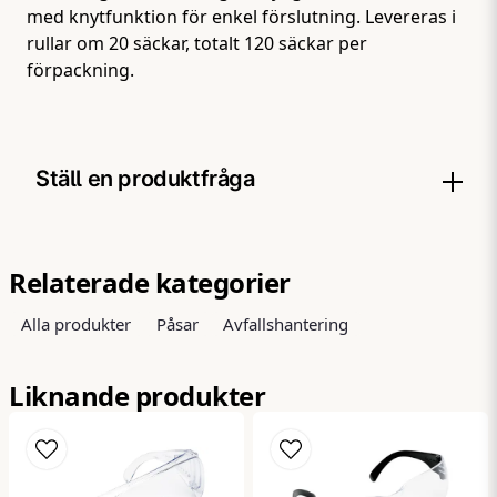
med knytfunktion för enkel förslutning. Levereras i
rullar om 20 säckar, totalt 120 säckar per
förpackning.
Ställ en produktfråga
question
Fråga oss något om denna produkten...
Relaterade kategorier
Alla produkter
Påsar
Avfallshantering
name
Namn
Liknande produkter
email
Mejladress