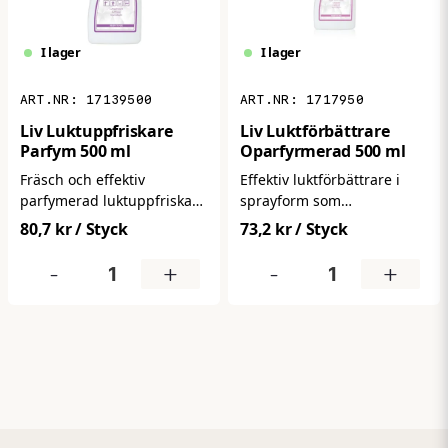
I lager
I lager
17139500
1717950
Liv Luktuppfriskare
Liv Luktförbättrare
Parfym 500 ml
Oparfyrmerad 500 ml
Fräsch och effektiv
Effektiv luktförbättrare i
parfymerad luktuppfriskare
sprayform som
i sprayform som
neutraliserar och
80,7 kr
/ Styck
73,2 kr
/ Styck
neutraliserar obehaglig
eliminerar oönskade lukter
lukt och efterlämnar en
på ett enkelt sätt. Ger ett
-
+
-
+
långvarig, uppfriskande
renare, fräschare
doft. Perfekt för rum,
inomhusklimat – perfekt för
toaletter, kontor, entréer
toaletter, kontor och
eller fordon där luften
allmänna utrymmen där
behöver snabb förbättring.
luften behöver friskas upp
snabbt.