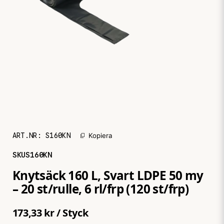
ART.NR:
S160KN
Kopiera
SKU
S160KN
Knytsäck 160 L, Svart LDPE 50 my
– 20 st/rulle, 6 rl/frp (120 st/frp)
173,33 kr
/ Styck