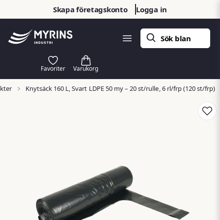
Skapa företagskonto
Logga in
kter
Knytsäck 160 L, Svart LDPE 50 my – 20 st/rulle, 6 rl/frp (120 st/frp)