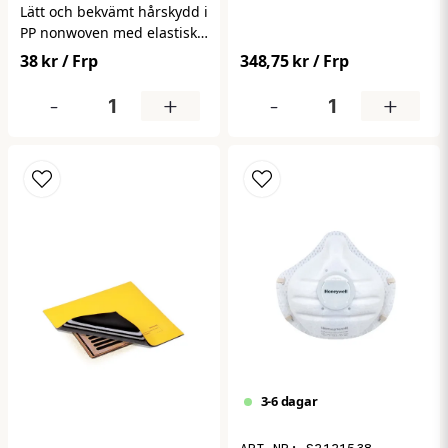
mot damm och partiklar.
Lätt och bekvämt hårskydd i
Ger hög filtreringsgrad och
PP nonwoven med elastisk
bättre andningskomfort vid
passform. Säkerställer god
38 kr
/ Frp
348,75 kr
/ Frp
längre användning.
hygien genom att hålla
Levereras i 15-pack.
håret på plats i känsliga
-
+
-
+
miljöer. Perfekt för
livsmedel, industri och
vård. Levereras i
förpackning om 100 st.
3-6 dagar