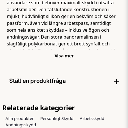
användare som behöver maximalt skydd i utsatta
arbetsmiljöer. Den tätslutande konstruktionen i
mjukt, hudvänligt silikon ger en bekväm och säker
passform, även vid längre arbetspass, samtidigt
som hela ansiktet skyddas – inklusive ögon och
andningsvägar. Den stora panoramalinsen i
slagtåligt polykarbonat ger ett brett synfält och
utmärkt sikt, vilket ökar både säkerhet och precision
Visa mer
i arbetet. Linsen uppfyller relevanta standarder för
ögonskydd och är utformad för att klara krävande
miljöer. Masken är utrustad med 3M Cool Flow-
ventil, som effektivt leder bort värme och fukt och
Ställ en produktfråga
gör andningen mer komfortabel. Den smarta
konstruktionen med dubbla filterfästen
(bajonettanslutning) ger lägre andningsmotstånd
question
Fråga oss något om denna produkten...
och bättre balans, samtidigt som du enkelt kan
Relaterade kategorier
anpassa skyddet efter olika typer av gaser, ångor
Alla produkter
Personligt Skydd
Arbetsskydd
och partiklar. Den fyrpunktsjusterade
Andningsskydd
huvudställningen gör masken enkel att ta på och av,