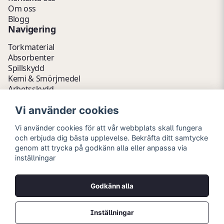
Om oss
Blogg
Navigering
Torkmaterial
Absorbenter
Spillskydd
Kemi & Smörjmedel
Arbetsskydd
Vätskehantering
Vi använder cookies
Avfallshantering
Kemikalieförvaring
Vi använder cookies för att vår webbplats skall fungera
Fathantering
och erbjuda dig bästa upplevelse. Bekräfta ditt samtycke
Emballage & Tillbehör
genom att trycka på godkänn alla eller anpassa via
Lager & Kontor
inställningar
Hygien- & Städartiklar
Outlet
Godkänn alla
Copyright © 2026 Myrins Industri AB
Alla rättigheter reserverade.
Inställningar
Priser visas i svenska kronor (SEK) och är exklusive moms.