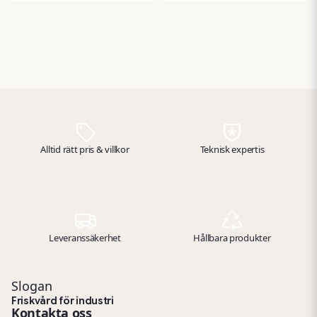
doft. Perfekt för rum,
inomhusklimat – perfekt för
toaletter, kontor, entréer
toaletter, kontor och
eller fordon där luften
allmänna utrymmen där
behöver snabb förbättring.
luften behöver friskas upp
snabbt.
Alltid rätt pris & villkor
Teknisk expertis
Leveranssäkerhet
Hållbara produkter
Slogan
Friskvård för industri
Kontakta oss