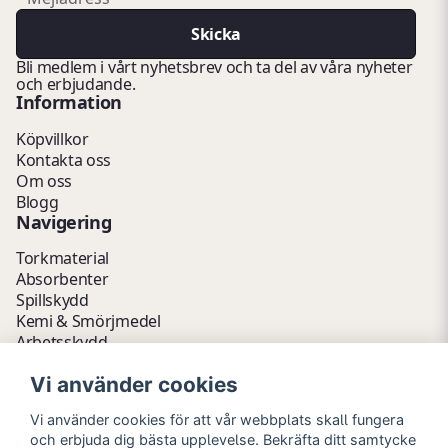
Skicka
Bli medlem i vårt nyhetsbrev och ta del av våra nyheter
och erbjudande.
Information
Köpvillkor
Kontakta oss
Om oss
Blogg
Navigering
Torkmaterial
Absorbenter
Spillskydd
Kemi & Smörjmedel
Arbetsskydd
Vätskehantering
Vi använder cookies
Avfallshantering
Kemikalieförvaring
Vi använder cookies för att vår webbplats skall fungera
Fathantering
och erbjuda dig bästa upplevelse. Bekräfta ditt samtycke
Emballage & Tillbehör