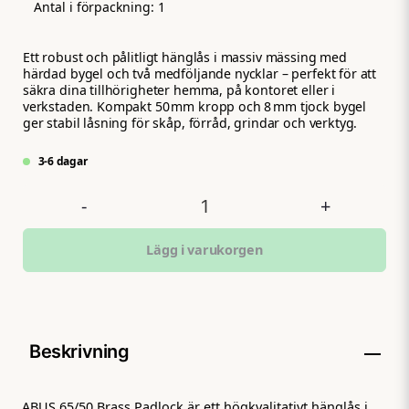
Antal i förpackning:
1
Ett robust och pålitligt hänglås i massiv mässing med
härdad bygel och två medföljande nycklar – perfekt för att
säkra dina tillhörigheter hemma, på kontoret eller i
verkstaden. Kompakt 50 mm kropp och 8 mm tjock bygel
ger stabil låsning för skåp, förråd, grindar och verktyg.
3-6 dagar
-
+
Lägg i varukorgen
Beskrivning
ABUS 65/50 Brass Padlock är ett högkvalitativt hänglås i