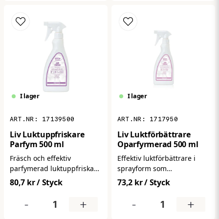
verkstad och bygg.
sitter bekvämt hela
arbetsdagen.
I lager
I lager
17139500
1717950
Liv Luktuppfriskare
Liv Luktförbättrare
Parfym 500 ml
Oparfyrmerad 500 ml
Fräsch och effektiv
Effektiv luktförbättrare i
parfymerad luktuppfriskare
sprayform som
i sprayform som
neutraliserar och
80,7 kr
/ Styck
73,2 kr
/ Styck
neutraliserar obehaglig
eliminerar oönskade lukter
lukt och efterlämnar en
på ett enkelt sätt. Ger ett
-
+
-
+
långvarig, uppfriskande
renare, fräschare