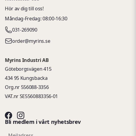
Hör av dig till oss!
Måndag-Fredag: 08:00-16:30
031-269090
order@myrins.se
Myrins Industri AB
Göteborgsvägen 415
434 95 Kungsbacka
Org.nr 556088-3356
VAT.nr SE5560883356-01
Bli medlem i vårt nyhetsbrev
email
Mejladress