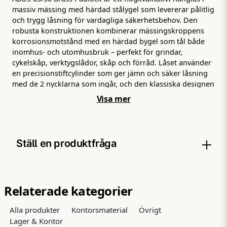
massiv mässing med härdad stålygel som levererar pålitlig
och trygg låsning för vardagliga säkerhetsbehov. Den
robusta konstruktionen kombinerar mässingskroppens
korrosionsmotstånd med en härdad bygel som tål både
inomhus‑ och utomhusbruk – perfekt för grindar,
cykelskåp, verktygslådor, skåp och förråd. Låset använder
en precisionstiftcylinder som ger jämn och säker låsning
med de 2 nycklarna som ingår, och den klassiska designen
gör det enkelt att använda dagligen. Den kompakta
Visa mer
bredden på 50 mm och bygeldiametern på 8 mm gör låset
lätt att montera samtidigt som det ger stabil säkerhet för
prylar och ytor du vill skydda. Detta lås är ett praktiskt och
prisvärt val när du behöver säkra dina värdesaker med stil
Ställ en produktfråga
och funktion – ett pålitligt verktyg för både hem, kontor
och verkstad.
question
Fråga oss något om denna produkten...
Relaterade kategorier
Alla produkter
Kontorsmaterial
Övrigt
Lager & Kontor