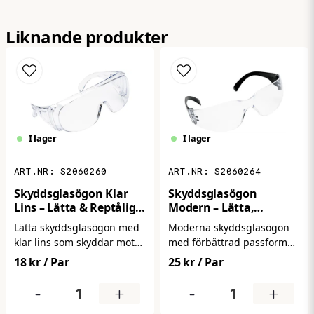
name
Namn
Liknande produkter
email
Mejladress
Ja, ni får publicera min fråga
I lager
I lager
S2060260
S2060264
Skyddsglasögon Klar
Skyddsglasögon
Lins – Lätta & Reptåliga
Modern – Lätta,
för Arbete
Bekväma & Reptåliga
Lätta skyddsglasögon med
Moderna skyddsglasögon
Arbetsglasögon
klar lins som skyddar mot
med förbättrad passform
Skicka fråga
damm och partiklar.
och komfort för daglig
18 kr
/ Par
25 kr
/ Par
Bekväma att bära och
användning. Ger tillförlitligt
lämpliga för daglig
skydd mot damm och
-
+
-
+
användning i industri,
partiklar samtidigt som de