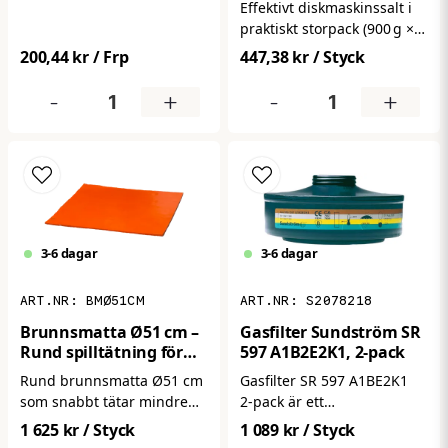
Effektivt diskmaskinssalt i
hålla arbetsplatsen ren och
praktiskt storpack (900 g ×
hygienisk! Dessa skydd är
10) som hjälper till att
präglade för bättre
447,38 kr
/ Styck
200,44 kr
/ Frp
förhindra kalkavlagringar,
halksäkerhet, har extra
förbättra diskresultatet och
kraftig 0,1 mm tjocklek och
-
+
-
+
förlänga maskinens
levereras i förpackning om
livslängd. Ett oumbärligt
100 st. Ett smart och
tillbehör för både
kostnadseffektivt val för
hemmabruk och
städning, verkstad, lager
professionell maskindisk.
eller alla miljöer där golv
ska skyddas från smuts,
vätskor och kontaminering.
3-6 dagar
3-6 dagar
BMØ51CM
S2078218
Brunnsmatta Ø51 cm –
Gasfilter Sundström SR
Rund spilltätning för
597 A1B2E2K1, 2-pack
golvbrunn (Orange)
Rund brunnsmatta Ø51 cm
Gasfilter SR 597 A1BE2K1
som snabbt tätar mindre
2‑pack är ett
till medelstora golvbrunnar
högpresterande gasfilter
1 625 kr
/ Styck
1 089 kr
/ Styck
vid spill. Ger bättre
avsett för användning med