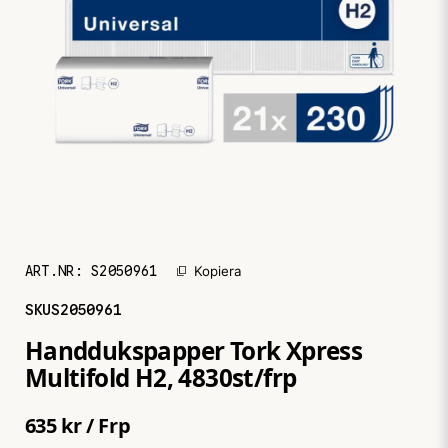
ART.NR:
S2050961
Kopiera
SKU
S2050961
Handdukspapper Tork Xpress
Multifold H2, 4830st/frp
635 kr
/ Frp