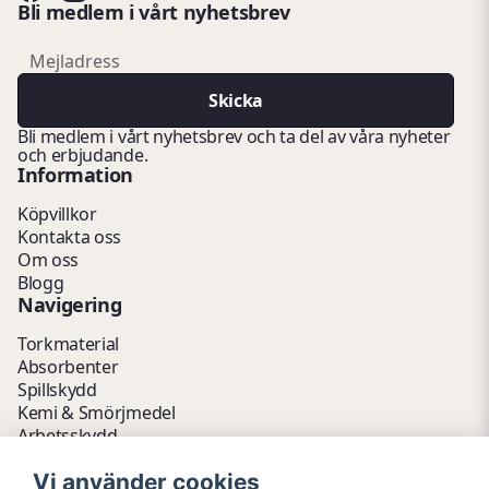
Bli medlem i vårt nyhetsbrev
email
Mejladress
Skicka
Bli medlem i vårt nyhetsbrev och ta del av våra nyheter
och erbjudande.
Information
Köpvillkor
Kontakta oss
Om oss
Blogg
Navigering
Torkmaterial
Absorbenter
Spillskydd
Kemi & Smörjmedel
Arbetsskydd
Vätskehantering
Vi använder cookies
Avfallshantering