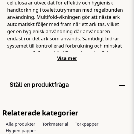
cellulosa är utvecklat för effektiv och hygienisk
handtorkning i toalettutrymmen med regelbunden
användning. Multifold-vikningen gör att nästa ark
automatiskt följer med fram när ett ark tas, vilket
ger en hygienisk användning där användaren
endast rör det ark som används. Samtidigt bidrar
systemet till kontrollerad förbrukning och minskat
pappersspill. Pappret är tillverkat av vit cellulosa,
Visa mer
vilket ger en mjuk känsla och god
absorptionsförmåga vid handtorkning. Den höga
kvaliteten gör att händerna kan torkas effektivt med
färre ark. Handdukspappret är avsett för
Ställ en produktfråga
dispensersystem för multifold-handdukar (H2) och
lämpar sig väl för toaletter i exempelvis kontor,
restauranger, skolor, industri och andra offentliga
question
Fråga oss något om denna produkten...
miljöer där hygien och driftsäkerhet är viktigt.
Relaterade kategorier
Förpackningen innehåller 4 830 ark, vilket gör
Alla produkter
Torkmaterial
Torkpapper
produkten till ett praktiskt och ekonomiskt
Hygien papper
alternativ för verksamheter med kontinuerlig