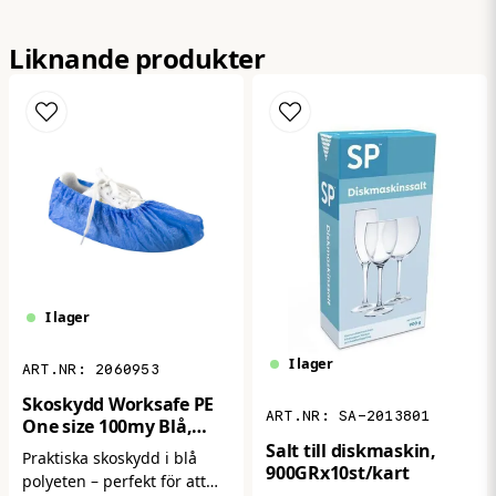
name
Namn
förbrukning av hygienpapper."
Liknande produkter
email
Mejladress
Ja, ni får publicera min fråga
I lager
I lager
2060953
Skoskydd Worksafe PE
Skicka fråga
SA-2013801
One size 100my Blå,
100st/frp
Salt till diskmaskin,
Praktiska skoskydd i blå
900GRx10st/kart
polyeten – perfekt för att