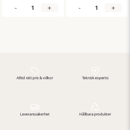
täckning än små modeller
Sundström fläktdrivna
-
+
-
+
utan att bli skrymmande.
andningsskydd (t.ex.
SR 500/SR 500 EX). Filtren är
klassade A1B2E2K1 och ger
ett brett skydd mot
organiska, oorganiska och
sura gaser samt ammoniak
och vissa aminer – idealiskt
för kemiskt riskfyllda
arbetsmiljöer. Filtren
levereras i paket om två,
vilket gör det enkelt att
Alltid rätt pris & villkor
utrusta flera maskar eller
Teknisk expertis
ha reservfilter redo.
Leveranssäkerhet
Hållbara produkter