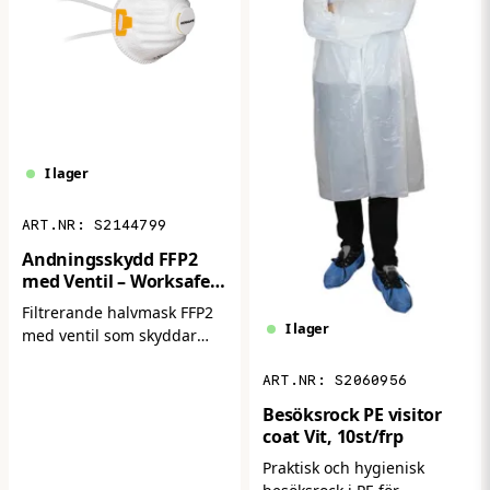
Doppning: Heldoppad
exempelvis bygg‑ och
Krage: Ja, förstärkt
verkstadsmiljöer.
Egenskaper: Vattentät, oljeresistent,
slitstark, tvättbar
Storlekar: 8 och 10
Förpackning: 12 par/förp, 120 par/kartong
I lager
Standard: EN ISO 21420:2020, Kategori I
Art.nr:
N-465
S2144799
Andningsskydd FFP2
med Ventil – Worksafe
W21V (15-pack)
Filtrerande halvmask FFP2
I lager
med ventil som skyddar
mot damm och partiklar.
S2060956
Ger hög filtreringsgrad och
bättre andningskomfort vid
Besöksrock PE visitor
längre användning.
coat Vit, 10st/frp
Levereras i 15-pack.
Praktisk och hygienisk