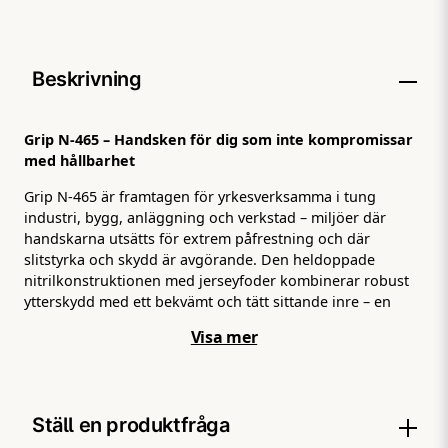
Beskrivning
Grip N-465 – Handsken för dig som inte kompromissar
med hållbarhet
Grip N-465 är framtagen för yrkesverksamma i tung
industri, bygg, anläggning och verkstad – miljöer där
handskarna utsätts för extrem påfrestning och där
slitstyrka och skydd är avgörande. Den heldoppade
nitrilkonstruktionen med jerseyfoder kombinerar robust
ytterskydd med ett bekvämt och tätt sittande inre – en
handske som håller, dag efter dag.
Visa mer
Heldoppad i nitril – skydd runt hela handen
Heldoppningen i nitril innebär att hela handsken – hand,
fingrar och krage – är täckt av ett tjockt och tätt nitrilskikt.
Det ger ett fullständigt skydd mot vatten, olja, fett och
Ställ en produktfråga
fukt oavsett var på handen kontakten sker. Inget spill eller