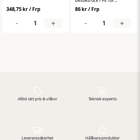
besöksrock i PE för
engångsbruk. Skyddar
348,75 kr
/ Frp
86 kr
/ Frp
effektivt kläder mot smuts,
vätska och partiklar i
-
+
-
+
känsliga miljöer. Lätt,
smidig och enkel att ta på –
perfekt för besökare inom
industri, livsmedel och
vård. Levereras i
förpackning om 10 st.
Alltid rätt pris & villkor
Teknisk expertis
Leveranssäkerhet
Hållbara produkter