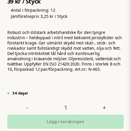
39 kr
/ Styck
Antal i förpackning:
12
Jämförelsepris
3,25 kr
/ Styck
Robust och slitstark arbetshandske för den tyngre
industrin – heldoppad i nitril med bekvämt jerseyfoder och
förstärkt krage. Ger utmärkt skydd mot skär-, stick- och
rivskador samt fullständigt skydd mot vatten, olja och fett.
Det tjocka nitrilskiktet tål hård och kontinuerlig
användning i krävande miljöer. Oljeresistent, vattentät och
tvättbar. Uppfyller EN ISO 21420:2020. Finns i storlek 8 och
10, förpackad 12 par/förpackning. Art.nr: N-465.
3-6 dagar
-
+
Lägg i varukorgen