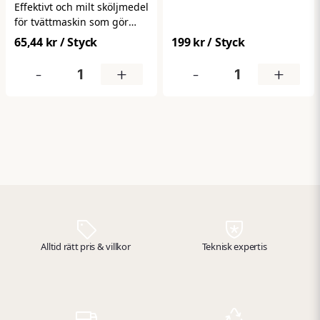
användning. Det låga
Effektivt och milt sköljmedel
vikten i kombination med
för tvättmaskin som gör
robust konstruktion ger bra
tvättgods mjukt, följsamt
65,44 kr
/ Styck
199 kr
/ Styck
ergonomi och smidig
och mer behagligt att bära
hantering, samtidigt som
– samtidigt som det
-
+
-
+
det passar de flesta
minskar statisk elektricitet.
moppar och städredskap.
Passar de flesta textilier och
bidrar till enklare strykning
och mindre friktion efter
tvätt.
Alltid rätt pris & villkor
Teknisk expertis