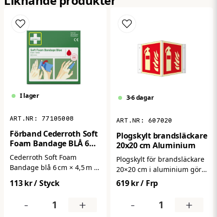
Liknande produkter
Ja, ni får publicera min fråga
I lager
3-6 dagar
77105008
607020
Skicka fråga
Förband Cederroth Soft
Plogskylt brandsläckare
Foam Bandage BLÅ 6
20x20 cm Aluminium
cm x 4,5 m
Cederroth Soft Foam
Plogskylt för brandsläckare
Bandage blå 6 cm × 4,5 m är
20×20 cm i aluminium gör
ett mjukt och följsamt
det enkelt att snabbt
113 kr
/ Styck
619 kr
/ Frp
förband med skumkärna
lokalisera
som ger skonsam
brandskyddsutrustning.
-
+
-
+
dämpning och komfort vid
Den dubbelsidiga