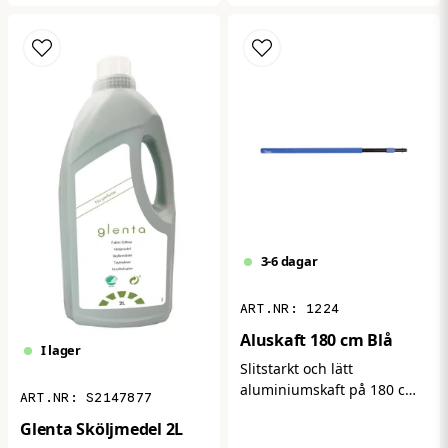
mindre skador, skav,
utformningen ger god
blåmärken eller
synlighet från flera håll och
tryckpunkter. Den blå
passar perfekt för
färgen gör det enkelt att
montering i exempelvis
identifiera och hantera för
korridorer, industrilokaler
snabb första hjälpen.
och offentliga miljöer.
Robust konstruktion för
lång hållbarhet.
3-6 dagar
1224
Aluskaft 180 cm Blå
I lager
Slitstarkt och lätt
aluminium­skaft på 180 cm
S2147877
– perfekt för professionell
Glenta Sköljmedel 2L
städning och daglig