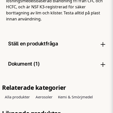
lösningsmedelsbaserad blandning fri från CFC och
HCFC, och är NSF K3-registrerad för säker
borttagning av lim och klister. Testa alltid på plast
innan användning.
Ställ en produktfråga
question
Fråga oss något om denna produkten...
Dokument (1)
SDS - CRC Label Off Super.pdf
Hämta
507.53 KB
Relaterade kategorier
name
Namn
Alla produkter
Aerosoler
Kemi & Smörjmedel
email
Mejladress