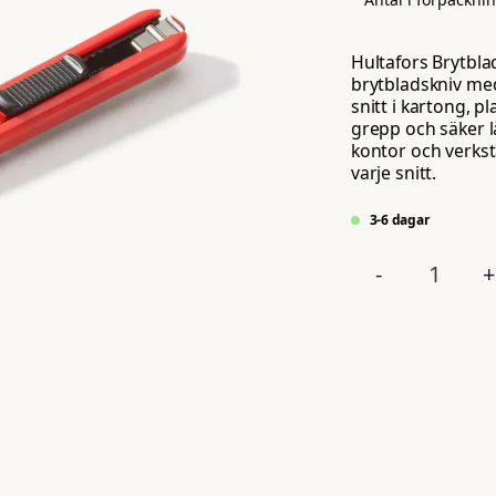
Hultafors Brytbla
brytbladskniv me
snitt i kartong, 
grepp och säker lå
kontor och verksta
varje snitt.
3-6 dagar
-
+