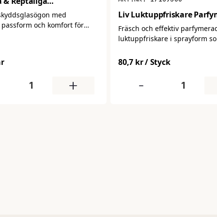
 & Reptåliga
lasögon
Liv Luktuppfriskare Parfy
skyddsglasögon med
 passform och komfort för
Fräsch och effektiv parfymera
ndning. Ger tillförlitligt
luktuppfriskare i sprayform s
 damm och partiklar samtidigt
neutraliserar obehaglig lukt o
ter bekvämt hela
efterlämnar en långvarig, upp
ar
80,7 kr
/ Styck
en.
doft. Perfekt för rum, toaletter,
entréer eller fordon där lufte
+
-
snabb förbättring.