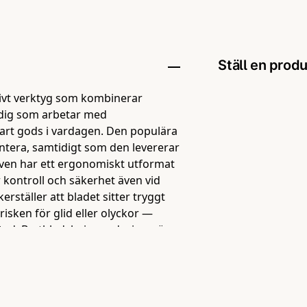
Ställ en prod
ativt verktyg som kombinerar
question
Fråga oss någo
r dig som arbetar med
art gods i vardagen. Den populära
antera, samtidigt som den levererar
iven har ett ergonomiskt utformat
r kontroll och säkerhet även vid
name
Namn
rställer att bladet sitter tryggt
isken för glid eller olyckor —
rkstad. Brytbladsknivens design gör
å att du alltid har en vass egg
Ja, ni får pu
a konstruktion är Hultafors SPP 9A
ävande skärmoment — ett verktyg
e."