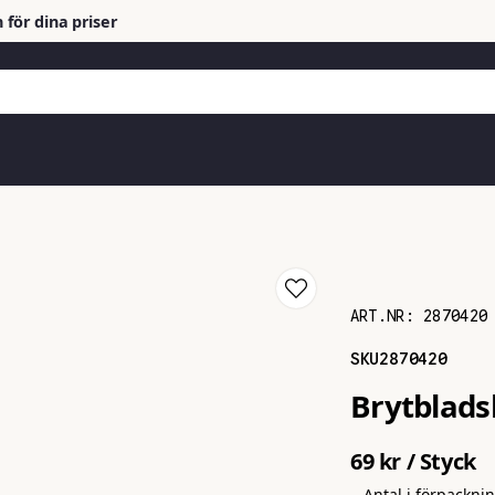
 för dina priser
ART.NR:
2870420
SKU
2870420
Brytblads
69 kr
/ Styck
Antal i förpackni