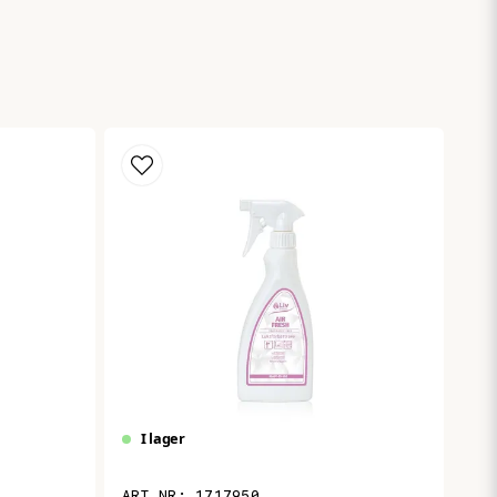
Skicka fråga
I lager
1717950