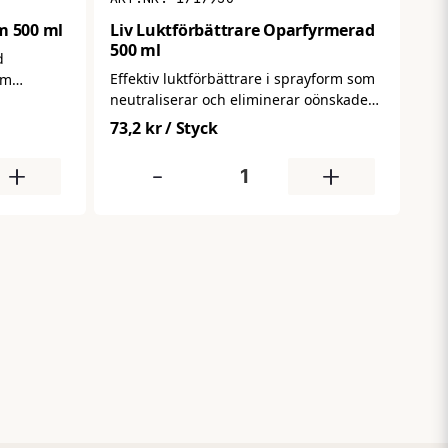
m 500 ml
Liv Luktförbättrare Oparfyrmerad
500 ml
d
Effektiv luktförbättrare i sprayform som
om
neutraliserar och eliminerar oönskade
ch
lukter på ett enkelt sätt. Ger ett renare,
friskande
73,2 kr
/ Styck
fräschare inomhusklimat – perfekt för
 kontor,
toaletter, kontor och allmänna
n behöver
+
-
+
utrymmen där luften behöver friskas
upp snabbt.