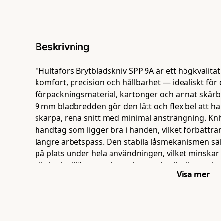
Beskrivning
"Hultafors Brytbladskniv SPP 9A är ett högkvalit
komfort, precision och hållbarhet — idealiskt fö
förpackningsmaterial, kartonger och annat skärb
9 mm bladbredden gör den lätt och flexibel att h
skarpa, rena snitt med minimal ansträngning. Kn
handtag som ligger bra i handen, vilket förbättra
längre arbetspass. Den stabila låsmekanismen säke
på plats under hela användningen, vilket minskar r
viktigt i miljöer som lager, kontor, butik eller ve
Visa mer
det också enkelt att byta blad snabbt och säkert, s
redo när jobbet kräver det. Med sin lätta, robust
ett pålitligt val för både vardagliga och mer kr
som hjälper dig arbeta både snabbare och säkrar