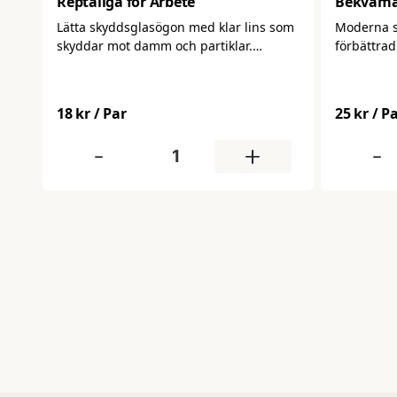
Reptåliga för Arbete
Bekväma
Arbetsg
Lätta skyddsglasögon med klar lins som
Moderna 
skyddar mot damm och partiklar.
förbättrad
Bekväma att bära och lämpliga för
daglig anvä
daglig användning i industri, verkstad
skydd mot
och bygg.
som de sit
18 kr
/ Par
25 kr
/ P
arbetsdag
-
+
-