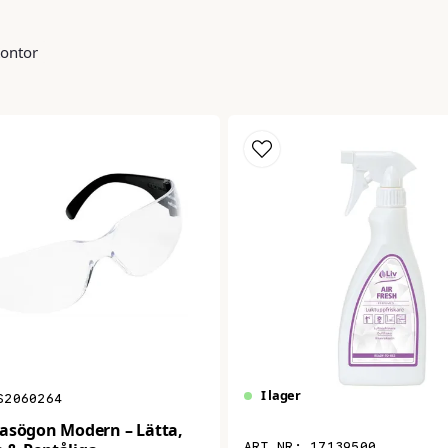
Kontor
I lager
S2060264
asögon Modern – Lätta,
17139500