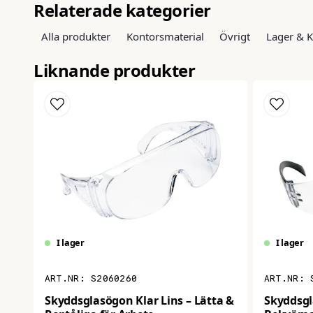
Relaterade kategorier
Alla produkter
Kontorsmaterial
Övrigt
Lager & 
Liknande produkter
I lager
I lager
S2060260
Skyddsglasögon Klar Lins – Lätta &
Skyddsgl