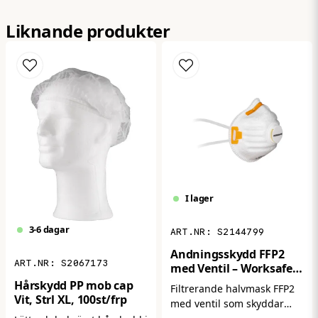
Namn
Liknande produkter
email
Mejladress
Ja, ni får publicera min fråga
I lager
3-6 dagar
S2144799
Andningsskydd FFP2
Skicka fråga
S2067173
med Ventil – Worksafe
W21V (15-pack)
Hårskydd PP mob cap
Filtrerande halvmask FFP2
Vit, Strl XL, 100st/frp
med ventil som skyddar