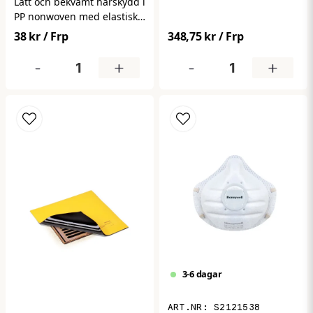
mot damm och partiklar.
Lätt och bekvämt hårskydd i
Ger hög filtreringsgrad och
PP nonwoven med elastisk
bättre andningskomfort vid
passform. Säkerställer god
38 kr
/ Frp
348,75 kr
/ Frp
längre användning.
hygien genom att hålla
Levereras i 15-pack.
håret på plats i känsliga
-
+
-
+
miljöer. Perfekt för
livsmedel, industri och
vård. Levereras i
förpackning om 100 st.
3-6 dagar
S2121538