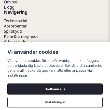
Om oss
Blogg
Navigering
Torkmaterial
Absorbenter
Spillskydd
Kemi & Smörjmedel
Arbetsskydd
Vätskehantering
Vi använder cookies
Avfallshantering
Kemikalieförvaring
Vi använder cookies för att vår webbplats skall fungera
Fathantering
och erbjuda dig bästa upplevelse. Bekräfta ditt samtycke
Emballage & Tillbehör
genom att trycka på godkänn alla eller anpassa via
Lager & Kontor
inställningar
Hygien- & Städartiklar
Outlet
Godkänn alla
Copyright © 2026 Myrins Industri AB
Alla rättigheter reserverade.
Inställningar
Priser visas i svenska kronor (SEK) och är exklusive moms.