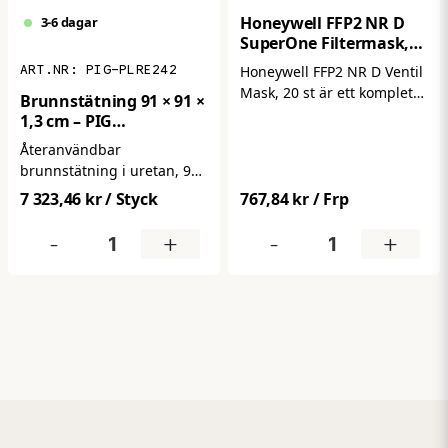
Honeywell FFP2 NR D
3-6 dagar
SuperOne Filtermask,
20st/frp
PIG-PLRE242
Honeywell FFP2 NR D Ventil
Mask, 20 st är ett komplett
Brunnstätning 91 × 91 ×
20‑pack med
1,3 cm – PIG
engångs‑filtermasker i
DrainBlocker PLRE242 i
Återanvändbar
FFP2‑klass som skyddar mot
Uretan
brunnstätning i uretan, 91
fina partiklar och aerosoler
× 91 × 1,3 cm, som effektivt
i luften. Den integrerade
7 323,46 kr
/ Styck
767,84 kr
/ Frp
stoppar olja, kemikalier och
utandningsventilen gör
andra vätskor från att nå
-
+
-
+
maskerna bekvämare att
avloppet. Anpassar sig
använda under längre
efter underlaget och ger en
arbetspass genom att
tät och pålitlig försegling.
minska värme och fukt i
masken. Maskerna är
CE‑godkända enligt
europeisk standard EN 149,
vilket ger tryggt
andningsskydd i
exempelvis bygg‑ och