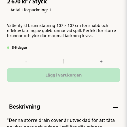
2 670 kr
/ Styck
Antal i förpackning:
1
Vattenfylld brunnstätning 107 × 107 cm för snabb och
effektiv tätning av golvbrunnar vid spill. Perfekt för större
brunnar och ytor där maximal täckning krävs.
3-6 dagar
-
+
Lägg i varukorgen
Beskrivning
"Denna större drain cover är utvecklad för att täta
golvbrunnar och avlopp i miljöer där mindre