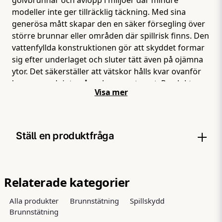
modeller inte ger tillräcklig täckning. Med sina
generösa mått skapar den en säker försegling över
större brunnar eller områden där spillrisk finns. Den
vattenfyllda konstruktionen gör att skyddet formar
sig efter underlaget och sluter tätt även på ojämna
ytor. Det säkerställer att vätskor hålls kvar ovanför
brunnen och inte når avloppssystemet. Produkten
Visa mer
används vid spill av olja, kemikalier eller andra
vätskor i industri, lager och verkstäder där
konsekvenserna av utsläpp kan bli omfattande. Den
är enkel att använda och kräver ingen installation.
Ställ en produktfråga
Vid en incident kan den snabbt placeras ut och börja
fungera direkt. Det här är en lösning för situationer
där marginaler behövs. När täckningen är för liten
question
Fråga oss något om denna produkten...
räcker det med en öppning – och då har du tappat
Relaterade kategorier
kontrollen."
Alla produkter
Brunnstätning
Spillskydd
Brunnstätning
name