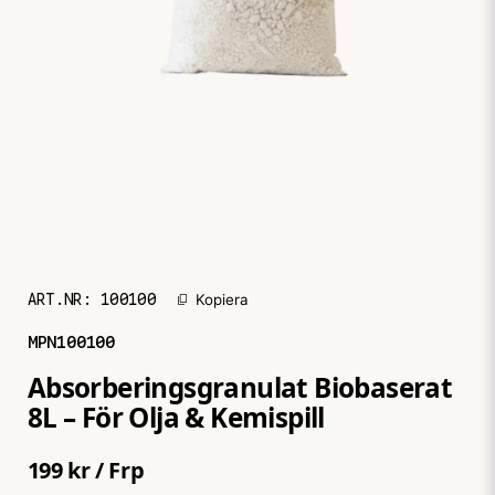
ART.NR:
100100
Kopiera
MPN
100100
Absorberingsgranulat Biobaserat
8L – För Olja & Kemispill
199 kr
/ Frp