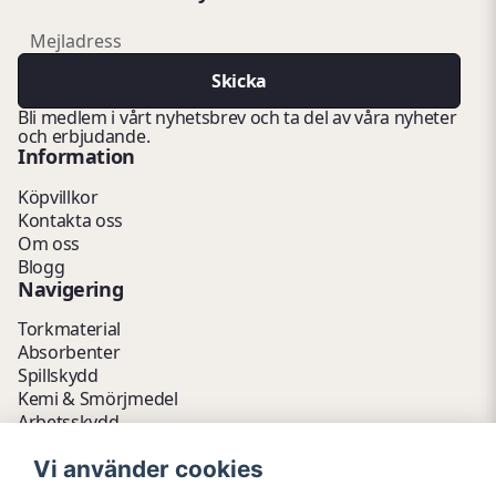
email
Mejladress
Skicka
Bli medlem i vårt nyhetsbrev och ta del av våra nyheter
och erbjudande.
Information
Köpvillkor
Kontakta oss
Om oss
Blogg
Navigering
Torkmaterial
Absorbenter
Spillskydd
Kemi & Smörjmedel
Arbetsskydd
Vätskehantering
Vi använder cookies
Avfallshantering
Kemikalieförvaring