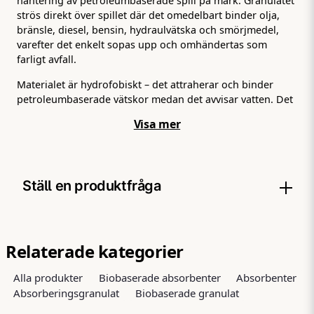
hantering av petroleumbaserade spill på mark. Granulatet
strös direkt över spillet där det omedelbart binder olja,
bränsle, diesel, bensin, hydraulvätska och smörjmedel,
varefter det enkelt sopas upp och omhändertas som
farligt avfall.
Materialet är hydrofobiskt – det attraherar och binder
petroleumbaserade vätskor medan det avvisar vatten. Det
gör det effektivt och selektivt, men innebär också att
Visa mer
produkten inte är avsedd för vattenlösliga kemikalier.
Granulatet är tillverkat av hydrofobiserad cellulosa från
nordlig gran och tall, producerad i Kristinehamn, Sverige.
Det innehåller varken plast eller mikroplaster och är FSC-
Ställ en produktfråga
certifierat – ett kvitto på hållbart och ansvarsfullt
skogsbruk.
question
Fråga oss något om denna produkten...
Snabb insats när det händer
Relaterade kategorier
Den kompakta förpackningen på 1 kg / 8L gör granulatet
enkelt att förvara nära till hands – i servicebilar,
Alla produkter
Biobaserade absorbenter
Absorbenter
verktygsvagnar, på verkstadsgolvet eller ombord på
Absorberingsgranulat
Biobaserade granulat
name
fartyg. Perfekt som förstahandsåtgärd vid mindre och
Namn