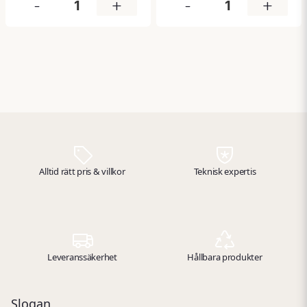
-
+
-
+
robust konstruktion ger bra
Den dubbelsidiga designen
ergonomi och smidig
gör att skylten syns från
hantering, samtidigt som
flera håll, vilket underlättar
det passar de flesta
snabb lokalisering i
moppar och städredskap.
nödsituationer. Tillverkad i
slitstarkt material och
uppfyller gällande
standarder för
säkerhetsskyltning.
Alltid rätt pris & villkor
Teknisk expertis
Leveranssäkerhet
Hållbara produkter
Slogan