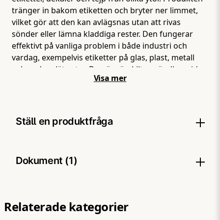
tränger in bakom etiketten och bryter ner limmet,
vilket gör att den kan avlägsnas utan att rivas
sönder eller lämna kladdiga rester. Den fungerar
effektivt på vanliga problem i både industri och
vardag, exempelvis etiketter på glas, plast, metall
och andra släta ytor. Den är särskilt användbar vid
Visa mer
borttagning av gamla märken, prislappar och
tejprester där lim annars sitter hårt fast.
Sprayfunktionen gör appliceringen enkel och
kontrollerad. Du kan rikta medlet direkt där det
Ställ en produktfråga
behövs, även på mindre eller svåråtkomliga
områden. Produkten verkar snabbt och minskar
behovet av mekanisk bearbetning, vilket minimerar
question
Fråga oss något om denna produkten...
Dokument (1)
risken för repor på underlaget. Det här är ett
verktyg för situationer där vanlig rengöring inte
räcker. Istället för att skrapa och slita loss etiketter
SDS - Soudal Label Remover .pdf
Hämta
löser du problemet kemiskt – snabbare, renare och
433.34 KB
Relaterade kategorier
name
Namn
med bättre resultat."