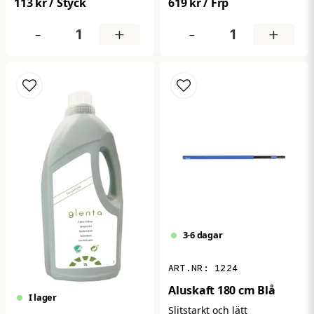
113 kr
/ Styck
619 kr
/ Frp
förband med skumkärna
lokalisera
som ger skonsam
brandskyddsutrustning.
-
+
-
+
dämpning och komfort vid
Den dubbelsidiga
mindre skador, skav,
utformningen ger god
blåmärken eller
synlighet från flera håll och
tryckpunkter. Den blå
passar perfekt för
färgen gör det enkelt att
montering i exempelvis
identifiera och hantera för
korridorer, industrilokaler
snabb första hjälpen.
och offentliga miljöer.
Robust konstruktion för
lång hållbarhet.
3-6 dagar
1224
Aluskaft 180 cm Blå
I lager
Slitstarkt och lätt