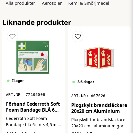
Alla produkter
Aerosoler
Kemi & Smörjmedel
email
Mejladress
Liknande produkter
Ja, ni får publicera min fråga
I lager
3-6 dagar
77105008
607020
Skicka fråga
Förband Cederroth Soft
Plogskylt brandsläckare
Foam Bandage BLÅ 6
20x20 cm Aluminium
cm x 4,5 m
Cederroth Soft Foam
Plogskylt för brandsläckare
Bandage blå 6 cm × 4,5 m är
20×20 cm i aluminium gör
ett mjukt och följsamt
det enkelt att snabbt