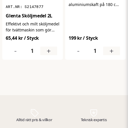
aluminium­skaft på 180 cm
S2147877
– perfekt för professionell
Glenta Sköljmedel 2L
städning och daglig
användning. Det låga
Effektivt och milt sköljmedel
vikten i kombination med
för tvättmaskin som gör
robust konstruktion ger bra
tvättgods mjukt, följsamt
65,44 kr
/ Styck
199 kr
/ Styck
ergonomi och smidig
och mer behagligt att bära
hantering, samtidigt som
– samtidigt som det
-
+
-
+
det passar de flesta
minskar statisk elektricitet.
moppar och städredskap.
Passar de flesta textilier och
bidrar till enklare strykning
och mindre friktion efter
tvätt.
Alltid rätt pris & villkor
Teknisk expertis