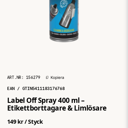
ART.NR:
156279
Kopiera
EAN / GTIN
5411183176768
Label Off Spray 400 ml –
Etikettborttagare & Limlösare
149 kr
/ Styck